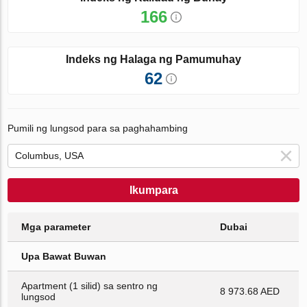
166
Indeks ng Halaga ng Pamumuhay
62
Pumili ng lungsod para sa paghahambing
Ikumpara
Mga parameter
Dubai
Upa Bawat Buwan
Apartment (1 silid) sa sentro ng
8 973.68 AED
lungsod