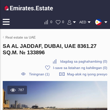
0
0
AED
Real estate sa UAE
SA AL JADDAF, DUBAI, UAE 8361.27
SQ.M. № 133896
Idagdag sa paghahambing
(
0
)
I-save sa listahan ng kahilingan
(
0
)
Tiningnan (1)
Mag-alok ng iyong presyo
787