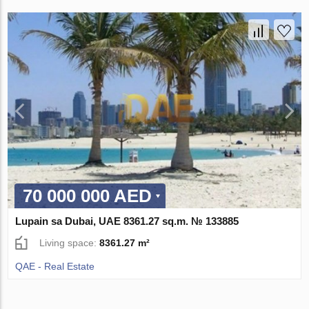
70 000 000 AED
Lupain sa Dubai, UAE 8361.27 sq.m. № 133885
Living space:
8361.27 m²
QAE - Real Estate