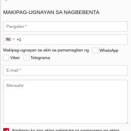
MAKIPAG-UGNAYAN SA NAGBEBENTA
Makipag-ugnayan sa akin sa pamamagitan ng
WhatsApp
Viber
Telegrama
Ibinibigay ko ang aking pahintulot sa pagproseso ng aking