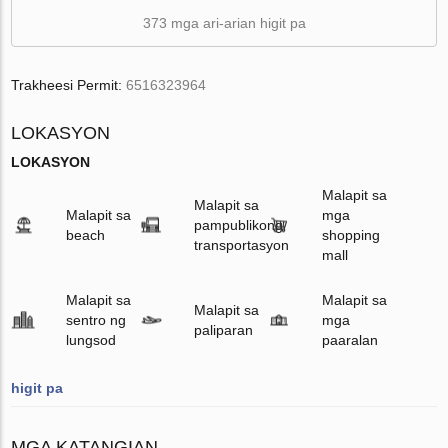
373 mga ari-arian higit pa
Trakheesi Permit:
6516323964
LOKASYON
LOKASYON
Malapit sa
Malapit sa
Malapit sa
mga
pampublikong
beach
shopping
transportasyon
mall
Malapit sa
Malapit sa
Malapit sa
sentro ng
mga
paliparan
lungsod
paaralan
higit pa
MGA KATANGIAN