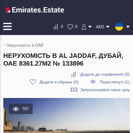
0
0
AED
Нерухомість в ОАЕ
НЕРУХОМІСТЬ В AL JADDAF, ДУБАЙ,
ОАЕ 8361.27М2 № 133896
Додати до порівняння
(
0
)
Додати в обране
(
0
)
Переглянуті (1)
Запропонувати свою ціну
787