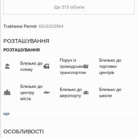
Ще 373 об'єкти
Trakheesi Permit:
6516323964
РОЗТАШУВАННЯ
РОЗТАШУВАННЯ
Поруч із
Близько до
Близько до
громадським
торгових
пляжу
транспортом
центрів
Близько до
Близько до
Близько до
центру
аеропорту
школи
міста
ще
ОСОБЛИВОСТІ