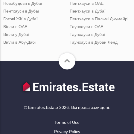
Новобудови в Дубаї
Пентхауси в ОАЕ
Пентхауси в Дубаї
Пентхауси в Дубаї
Готові ЖК в Дубаї
Пентхауси в Пальмі Джумейрі
Вілли в ОАЕ
Таунхауси в ОАЕ
Вілли у Дубаї
Таунхауси в Дубаї
Вілли в Абу-Дабі
Таунхауси в Дубай Ленд
© Emirates.Estate 2026. Всі права захищені.
Terms of Use
Privacy Policy