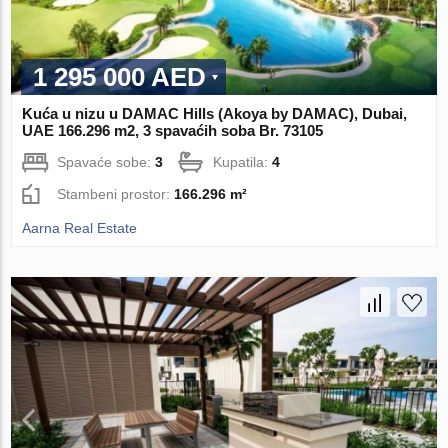
1 295 000 AED
Kuća u nizu u DAMAC Hills (Akoya by DAMAC), Dubai,
UAE 166.296 m2, 3 spavaćih soba Br. 73105
Spavaće sobe:
3
Kupatila:
4
Stambeni prostor:
166.296 m²
Aarna Real Estate