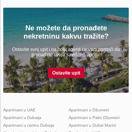
Ne možete da pronađete
nekretninu kakvu tražite?
Ostavite svoj upit i najbolji agenti će vam pomoći da
pronađete svoju savršenu opciju.
Ostavite upit
Apartmani u UAE
Apartmani u Džumeiri
Apartmani u Dubaija
Apartmani u Palm Džumeiri
Apartmani u centru Dubaija
Apartmani u Dubai Marini