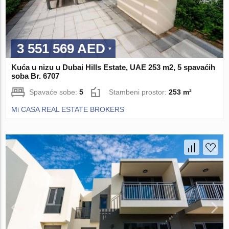
3 551 569 AED
Kuća u nizu u Dubai Hills Estate, UAE 253 m2, 5 spavaćih
soba Br. 6707
Spavaće sobe:
5
Stambeni prostor:
253 m²
Mi CASA REAL ESTATE BROKERS