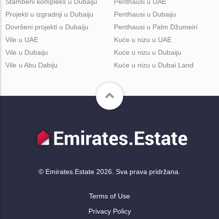
Stambeni kompleks u Dubaiju
Penthausi u UAE
Projekti u izgradnji u Dubaiju
Penthausi u Dubaiju
Dovršeni projekti u Dubaiju
Penthausi u Palm Džumeiri
Vile u UAE
Kuće u nizu u UAE
Vile u Dubaiju
Kuće u nizu u Dubaiju
Vile u Abu Dabiju
Kuće u nizu u Dubai Land
© Emirates.Estate 2026. Sva prava pridržana.
Terms of Use
Privacy Policy