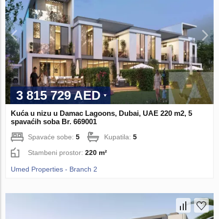
3 815 729 AED
Kuća u nizu u Damac Lagoons, Dubai, UAE 220 m2, 5
spavaćih soba Br. 669001
Spavaće sobe:
5
Kupatila:
5
Stambeni prostor:
220 m²
Umed Properties - Branch 2