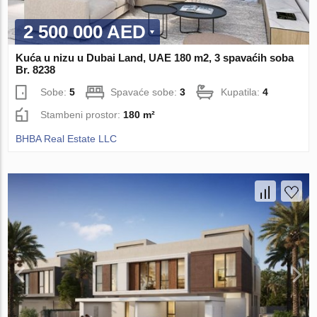
2 500 000 AED
Kuća u nizu u Dubai Land, UAE 180 m2, 3 spavaćih soba
Br. 8238
Sobe:
5
Spavaće sobe:
3
Kupatila:
4
Stambeni prostor:
180 m²
BHBA Real Estate LLC