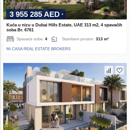
3 955 285 AED
Kuća u nizu u Dubai Hills Estate, UAE 313 m2, 4 spavaćih
soba Br. 6761
Spavaće sobe:
4
Stambeni prostor:
313 m²
Mi CASA REAL ESTATE BROKERS