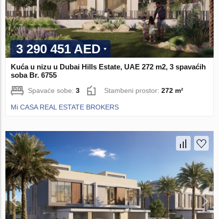
3 290 451 AED
Kuća u nizu u Dubai Hills Estate, UAE 272 m2, 3 spavaćih
soba Br. 6755
Spavaće sobe:
3
Stambeni prostor:
272 m²
Mi CASA REAL ESTATE BROKERS