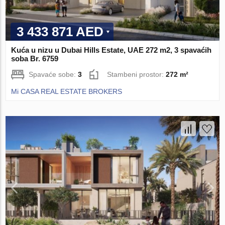
3 433 871 AED
Kuća u nizu u Dubai Hills Estate, UAE 272 m2, 3 spavaćih
soba Br. 6759
Spavaće sobe:
3
Stambeni prostor:
272 m²
Mi CASA REAL ESTATE BROKERS