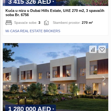
3 415 326 AED
Kuća u nizu u Dubai Hills Estate, UAE 270 m2, 3 spavaćih
soba Br. 6756
Spavaće sobe:
3
Stambeni prostor:
270 m²
Mi CASA REAL ESTATE BROKERS
1 280 000 AED