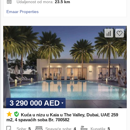
Udaljenost od mora:
23.5 km
Emaar Properties
3 290 000 AED
Kuća u nizu u Kaia u The Valley, Dubai, UAE 259
m2, 4 spavaćih soba Br. 700582
Sobe:
5
Spavaće sobe:
4
Kupatila:
5