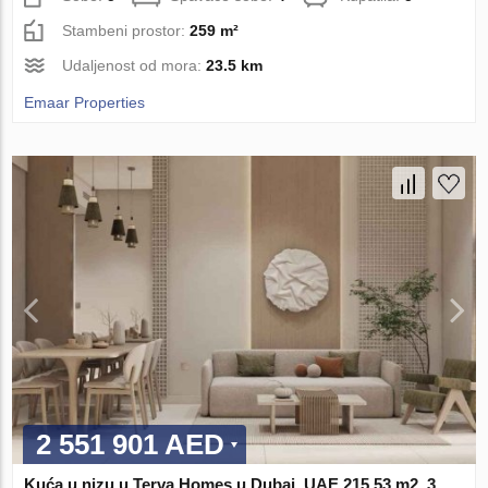
Stambeni prostor:
259 m²
Udaljenost od mora:
23.5 km
Emaar Properties
2 551 901 AED
Kuća u nizu u Terva Homes u Dubai, UAE 215.53 m2, 3