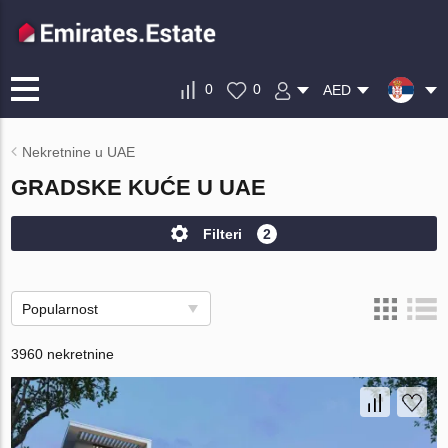
0
0
AED
Nekretnine u UAE
GRADSKE KUĆE U UAE
Filteri
2
Popularnost
3960 nekretnine