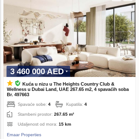
3 460 000 AED
Kuća u nizu u The Heights Country Club &
Wellness u Dubai Land, UAE 267.65 m2, 4 spavaćih soba
Br. 497663
Spavaće sobe:
4
Kupatila:
4
Stambeni prostor:
267.65 m²
Udaljenost od mora:
15 km
Emaar Properties