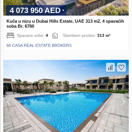
4 073 950 AED
Kuća u nizu u Dubai Hills Estate, UAE 313 m2, 4 spavaćih
soba Br. 6760
Spavaće sobe:
4
Stambeni prostor:
313 m²
Mi CASA REAL ESTATE BROKERS