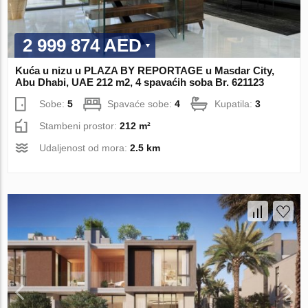
2 999 874 AED
Kuća u nizu u PLAZA BY REPORTAGE u Masdar City,
Abu Dhabi, UAE 212 m2, 4 spavaćih soba Br. 621123
Sobe:
5
Spavaće sobe:
4
Kupatila:
3
Stambeni prostor:
212 m²
Udaljenost od mora:
2.5 km