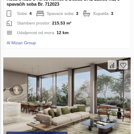
spavaćih soba Br. 712023
Sobe:
4
Spavaće sobe:
3
Kupatila:
3
Stambeni prostor:
215.53 m²
Udaljenost od mora:
12 km
Al Mizan Group