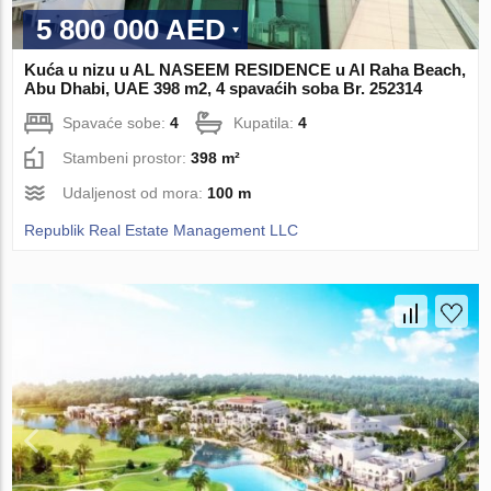
5 800 000 AED
Kuća u nizu u AL NASEEM RESIDENCE u Al Raha Beach,
Abu Dhabi, UAE 398 m2, 4 spavaćih soba Br. 252314
Spavaće sobe:
4
Kupatila:
4
Stambeni prostor:
398 m²
Udaljenost od mora:
100 m
Republik Real Estate Management LLC