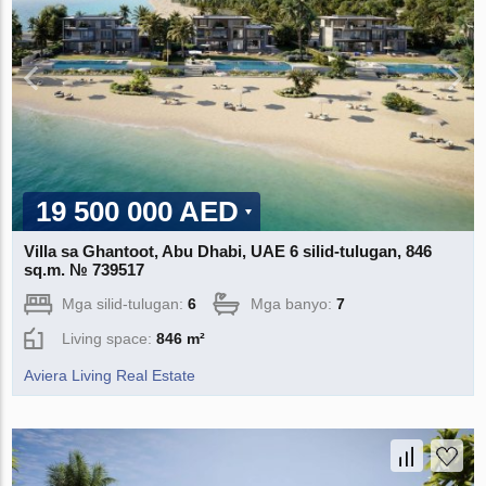
19 500 000 AED
Villa sa Ghantoot, Abu Dhabi, UAE 6 silid-tulugan, 846
sq.m. № 739517
Mga silid-tulugan:
6
Mga banyo:
7
Living space:
846 m²
Aviera Living Real Estate