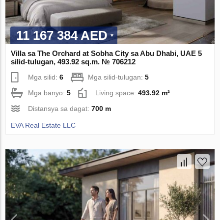
11 167 384 AED
Villa sa The Orchard at Sobha City sa Abu Dhabi, UAE 5
silid-tulugan, 493.92 sq.m. № 706212
Mga silid:
6
Mga silid-tulugan:
5
Mga banyo:
5
Living space:
493.92 m²
Distansya sa dagat:
700 m
EVA Real Estate LLC