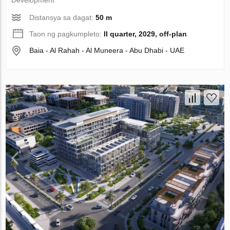
Development
Distansya sa dagat:
50 m
Taon ng pagkumpleto:
II quarter, 2029, off-plan
Baia - Al Rahah - Al Muneera - Abu Dhabi - UAE