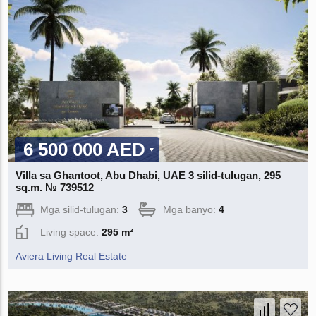
6 500 000 AED
Villa sa Ghantoot, Abu Dhabi, UAE 3 silid-tulugan, 295
sq.m. № 739512
Mga silid-tulugan:
3
Mga banyo:
4
Living space:
295 m²
Aviera Living Real Estate