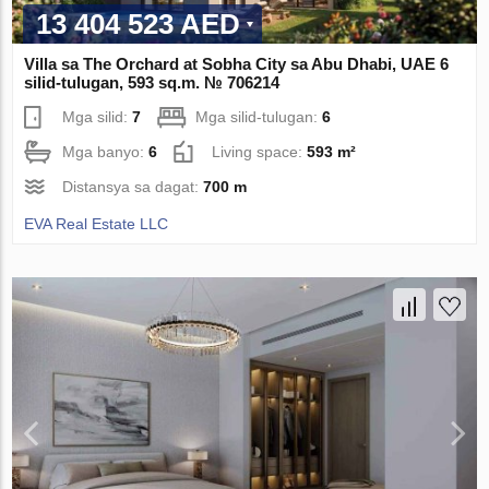
13 404 523 AED
Villa sa The Orchard at Sobha City sa Abu Dhabi, UAE 6
silid-tulugan, 593 sq.m. № 706214
Mga silid:
7
Mga silid-tulugan:
6
Mga banyo:
6
Living space:
593 m²
Distansya sa dagat:
700 m
EVA Real Estate LLC