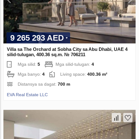
9 265 293 AED
Villa sa The Orchard at Sobha City sa Abu Dhabi, UAE 4
silid-tulugan, 400.36 sq.m. № 706211
Mga silid:
5
Mga silid-tulugan:
4
Mga banyo:
4
Living space:
400.36 m²
Distansya sa dagat:
700 m
EVA Real Estate LLC