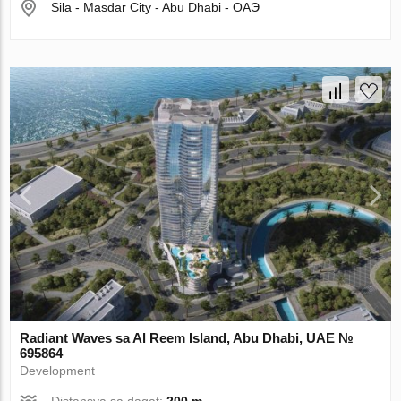
Sila - Masdar City - Abu Dhabi - ОАЭ
Radiant Waves sa Al Reem Island, Abu Dhabi, UAE №
695864
Development
Distansya sa dagat:
200 m