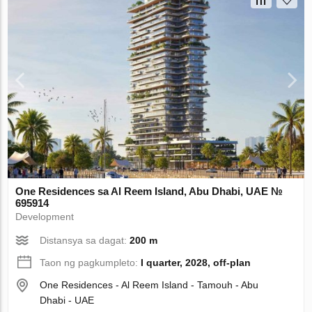
One Residences sa Al Reem Island, Abu Dhabi, UAE №
695914
Development
Distansya sa dagat:
200 m
Taon ng pagkumpleto:
I quarter, 2028, off-plan
One Residences - Al Reem Island - Tamouh - Abu
Dhabi - UAE