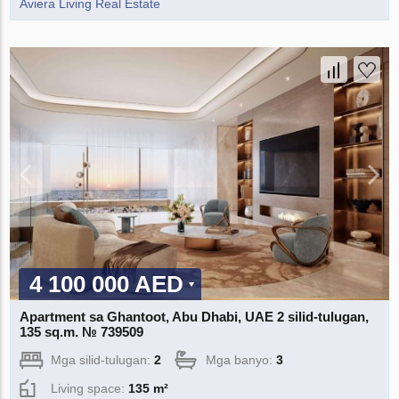
Aviera Living Real Estate
4 100 000 AED
Apartment sa Ghantoot, Abu Dhabi, UAE 2 silid-tulugan,
135 sq.m. № 739509
Mga silid-tulugan:
2
Mga banyo:
3
Living space:
135 m²