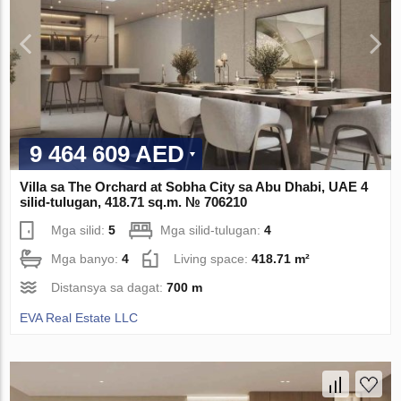
9 464 609 AED
Villa sa The Orchard at Sobha City sa Abu Dhabi, UAE 4
silid-tulugan, 418.71 sq.m. № 706210
Mga silid:
5
Mga silid-tulugan:
4
Mga banyo:
4
Living space:
418.71 m²
Distansya sa dagat:
700 m
EVA Real Estate LLC