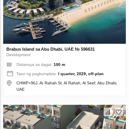
Brabus Island sa Abu Dhabi, UAE № 596631
Development
Distansya sa dagat:
100 m
Taon ng pagkumpleto:
I quarter, 2029, off-plan
CHWP+96J, Ar Rahah St, Al Rahah, Al Seef, Abu Dhabi,
UAE