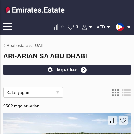
0
0
AED
Real estate sa UAE
ARI-ARIAN SA ABU DHABI
Mga filter
2
Katanyagan
9562 mga ari-arian