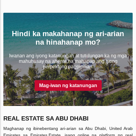
Hindi ka makahanap ng ari-arian
na hinahanap mo?
Iwanan ang iyong katanungan at tutulungan ka ng mga
mahuhusay na ahente na mahanap ang iyong
perpektong pagpipilian.
Mag-iwan ng katanungan
REAL ESTATE SA ABU DHABI
Maghanap ng ibinebentang ari-arian sa Abu Dhabi, United Arab
Emirates sa Emirates.Estate, isang online na platform ng real