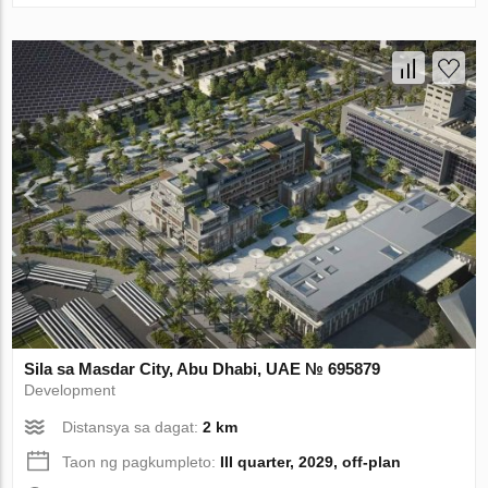
Sila sa Masdar City, Abu Dhabi, UAE № 695879
Development
Distansya sa dagat:
2 km
Taon ng pagkumpleto:
III quarter, 2029, off-plan