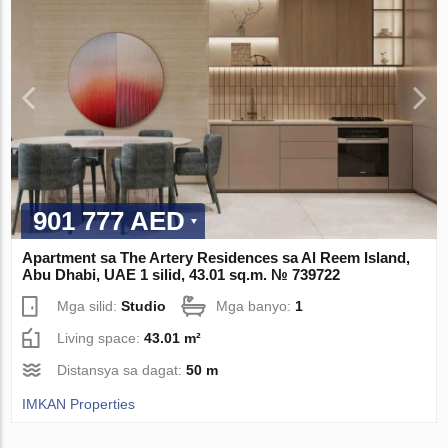
901 777 AED
Apartment sa The Artery Residences sa Al Reem Island,
Abu Dhabi, UAE 1 silid, 43.01 sq.m. № 739722
Mga silid:
Studio
Mga banyo:
1
Living space:
43.01 m²
Distansya sa dagat:
50 m
IMKAN Properties