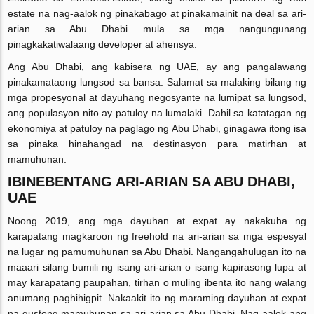
estate na nag-aalok ng pinakabago at pinakamainit na deal sa ari-
arian sa Abu Dhabi mula sa mga nangungunang
pinagkakatiwalaang developer at ahensya.
Ang Abu Dhabi, ang kabisera ng UAE, ay ang pangalawang
pinakamataong lungsod sa bansa. Salamat sa malaking bilang ng
mga propesyonal at dayuhang negosyante na lumipat sa lungsod,
ang populasyon nito ay patuloy na lumalaki. Dahil sa katatagan ng
ekonomiya at patuloy na paglago ng Abu Dhabi, ginagawa itong isa
sa pinaka hinahangad na destinasyon para matirhan at
mamuhunan.
IBINEBENTANG ARI-ARIAN SA ABU DHABI,
UAE
Noong 2019, ang mga dayuhan at expat ay nakakuha ng
karapatang magkaroon ng freehold na ari-arian sa mga espesyal
na lugar ng pamumuhunan sa Abu Dhabi. Nangangahulugan ito na
maaari silang bumili ng isang ari-arian o isang kapirasong lupa at
may karapatang paupahan, tirhan o muling ibenta ito nang walang
anumang paghihigpit. Nakaakit ito ng maraming dayuhan at expat
na gustong mamuhunan sa ari-arian sa Abu Dhabi. Nag-aalok ang