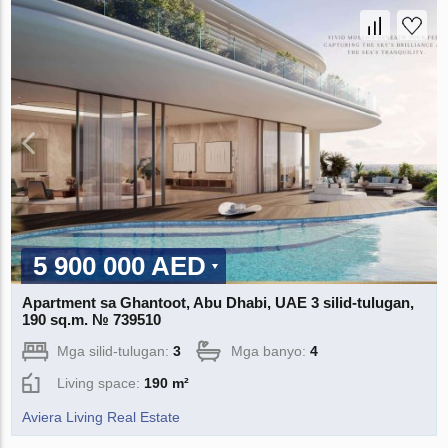
5 900 000 AED
Apartment sa Ghantoot, Abu Dhabi, UAE 3 silid-tulugan,
190 sq.m. № 739510
Mga silid-tulugan:
3
Mga banyo:
4
Living space:
190 m²
Aviera Living Real Estate