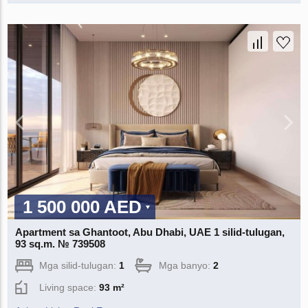
1 500 000 AED
Apartment sa Ghantoot, Abu Dhabi, UAE 1 silid-tulugan,
93 sq.m. № 739508
Mga silid-tulugan:
1
Mga banyo:
2
Living space:
93 m²