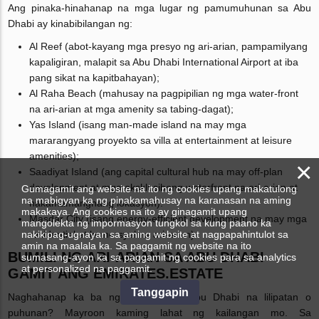
Ang pinaka-hinahanap na mga lugar ng pamumuhunan sa Abu
Dhabi ay kinabibilangan ng:
Al Reef (abot-kayang mga presyo ng ari-arian, pampamilyang
kapaligiran, malapit sa Abu Dhabi International Airport at iba
pang sikat na kapitbahayan);
Al Raha Beach (mahusay na pagpipilian ng mga water-front
na ari-arian at mga amenity sa tabing-dagat);
Yas Island (isang man-made island na may mga
mararangyang proyekto sa villa at entertainment at leisure
amenities);
×
Saadiyat Island (ang capital cultural hub na may off-plan
development at mga eksklusibong waterfront na ari-arian at
Gumagamit ang website na ito ng cookies upang makatulong
na mabigyan ka ng pinakamahusay na karanasan na aming
nakamamanghang lokasyon).
makakaya. Ang cookies na ito ay ginagamit upang
Masdar City (isang energy-efficient development na may mga
mangolekta ng impormasyon tungkol sa kung paano ka
nakikipag-ugnayan sa aming website at nagpapahintulot sa
residential at komersyal na ari-arian).
amin na maalala ka. Sa paggamit ng website na ito
BUMILI NG ARI-ARIAN SA ABU DHABI
sumasang-ayon ka sa paggamit ng cookies para sa analytics
at personalized na paggamit.
GAMIT ANG EMIRATES.ESTATE
Tanggapin
Naghahanap ka ba ng ari-arian sa Abu Dhabi na lilipatan o
puhunan? Mayroon kaming lahat ng kailangan mo. Sa