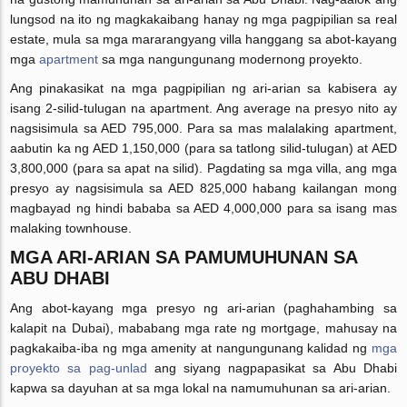
lungsod na ito ng magkakaibang hanay ng mga pagpipilian sa real
estate, mula sa mga mararangyang villa hanggang sa abot-kayang
mga
apartment
sa mga nangungunang modernong proyekto.
Ang pinakasikat na mga pagpipilian ng ari-arian sa kabisera ay
isang 2-silid-tulugan na apartment. Ang average na presyo nito ay
nagsisimula sa AED 795,000. Para sa mas malalaking apartment,
aabutin ka ng AED 1,150,000 (para sa tatlong silid-tulugan) at AED
3,800,000 (para sa apat na silid). Pagdating sa mga villa, ang mga
presyo ay nagsisimula sa AED 825,000 habang kailangan mong
magbayad ng hindi bababa sa AED 4,000,000 para sa isang mas
malaking townhouse.
MGA ARI-ARIAN SA PAMUMUHUNAN SA
ABU DHABI
Ang abot-kayang mga presyo ng ari-arian (paghahambing sa
kalapit na Dubai), mababang mga rate ng mortgage, mahusay na
pagkakaiba-iba ng mga amenity at nangungunang kalidad ng
mga
proyekto sa pag-unlad
ang siyang nagpapasikat sa Abu Dhabi
kapwa sa dayuhan at sa mga lokal na namumuhunan sa ari-arian.