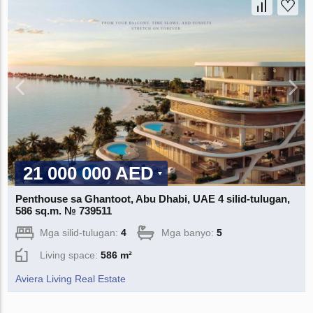
21 000 000 AED
Penthouse sa Ghantoot, Abu Dhabi, UAE 4 silid-tulugan,
586 sq.m. № 739511
Mga silid-tulugan:
4
Mga banyo:
5
Living space:
586 m²
Aviera Living Real Estate