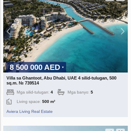
8 500 000 AED
Villa sa Ghantoot, Abu Dhabi, UAE 4 silid-tulugan, 500
sq.m. № 739514
Mga silid-tulugan:
4
Mga banyo:
5
Living space:
500 m²
Aviera Living Real Estate