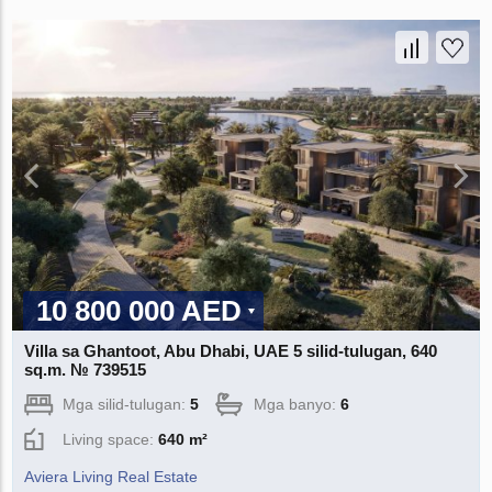
10 800 000 AED
Villa sa Ghantoot, Abu Dhabi, UAE 5 silid-tulugan, 640
sq.m. № 739515
Mga silid-tulugan:
5
Mga banyo:
6
Living space:
640 m²
Aviera Living Real Estate