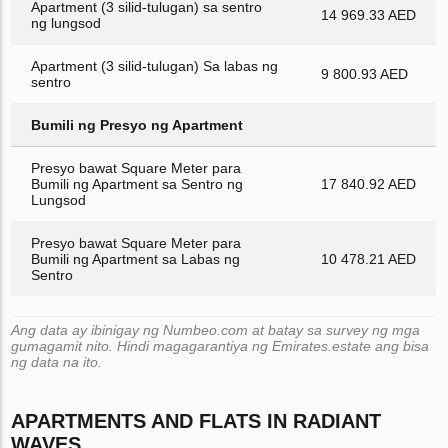
Apartment (3 silid-tulugan) sa sentro
14 969.33 AED
ng lungsod
Apartment (3 silid-tulugan) Sa labas ng
9 800.93 AED
sentro
Bumili ng Presyo ng Apartment
Presyo bawat Square Meter para
Bumili ng Apartment sa Sentro ng
17 840.92 AED
Lungsod
Presyo bawat Square Meter para
Bumili ng Apartment sa Labas ng
10 478.21 AED
Sentro
Ang data ay ibinigay ng Numbeo.com at batay sa survey ng mga
gumagamit nito. Hindi magagarantiya ng Emirates.estate ang bisa
ng data na ito.
APARTMENTS AND FLATS IN RADIANT
WAVES