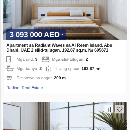
3 093 000 AED
Apartment sa Radiant Waves sa Al Reem Island, Abu
Dhabi, UAE 2 silid-tulugan, 192.87 sq.m. № 695871
Mga silid:
3
Mga silid-tulugan:
2
Mga banyo:
2
Living space:
192.87 m²
Distansya sa dagat:
200 m
Radiant Real Estate