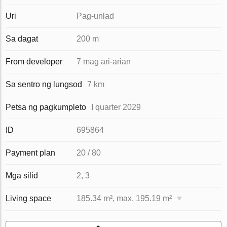
Uri
Pag-unlad
Sa dagat
200 m
From developer
7 mag ari-arian
Sa sentro ng lungsod
7 km
Petsa ng pagkumpleto
I quarter 2029
ID
695864
Payment plan
20 / 80
Mga silid
2, 3
Living space
185.34 m², max. 195.19 m²