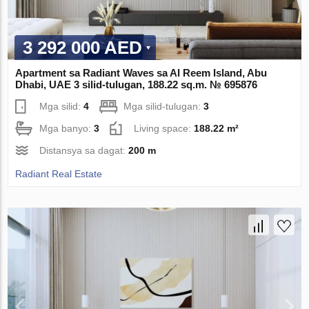
3 292 000 AED
Apartment sa Radiant Waves sa Al Reem Island, Abu
Dhabi, UAE 3 silid-tulugan, 188.22 sq.m. № 695876
Mga silid:
4
Mga silid-tulugan:
3
Mga banyo:
3
Living space:
188.22 m²
Distansya sa dagat:
200 m
Radiant Real Estate