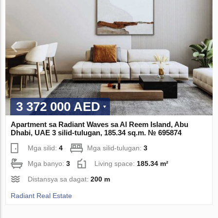
3 372 000 AED
Apartment sa Radiant Waves sa Al Reem Island, Abu
Dhabi, UAE 3 silid-tulugan, 185.34 sq.m. № 695874
Mga silid:
4
Mga silid-tulugan:
3
Mga banyo:
3
Living space:
185.34 m²
Distansya sa dagat:
200 m
Radiant Real Estate