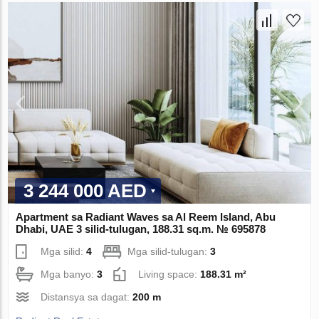
3 244 000 AED
Apartment sa Radiant Waves sa Al Reem Island, Abu
Dhabi, UAE 3 silid-tulugan, 188.31 sq.m. № 695878
Mga silid:
4
Mga silid-tulugan:
3
Mga banyo:
3
Living space:
188.31 m²
Distansya sa dagat:
200 m