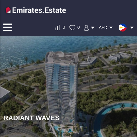
0
0
AED
RADIANT WAVES