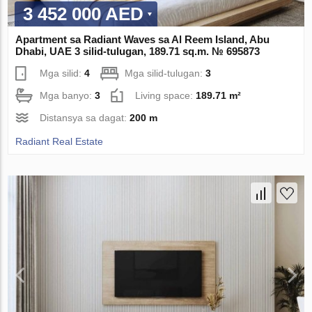
3 452 000 AED
Apartment sa Radiant Waves sa Al Reem Island, Abu
Dhabi, UAE 3 silid-tulugan, 189.71 sq.m. № 695873
Mga silid:
4
Mga silid-tulugan:
3
Mga banyo:
3
Living space:
189.71 m²
Distansya sa dagat:
200 m
Radiant Real Estate