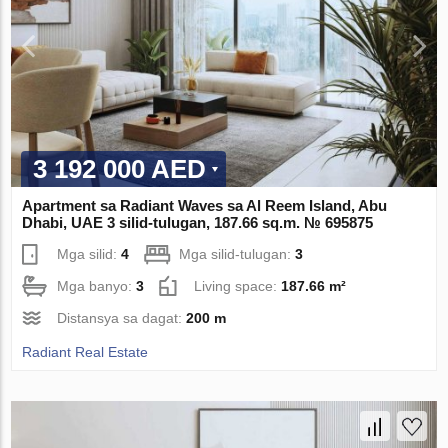
3 192 000 AED
Apartment sa Radiant Waves sa Al Reem Island, Abu
Dhabi, UAE 3 silid-tulugan, 187.66 sq.m. № 695875
Mga silid:
4
Mga silid-tulugan:
3
Mga banyo:
3
Living space:
187.66 m²
Distansya sa dagat:
200 m
Radiant Real Estate