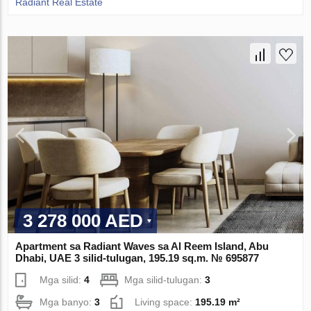
Radiant Real Estate
3 278 000 AED
Apartment sa Radiant Waves sa Al Reem Island, Abu
Dhabi, UAE 3 silid-tulugan, 195.19 sq.m. № 695877
Mga silid:
4
Mga silid-tulugan:
3
Mga banyo:
3
Living space:
195.19 m²