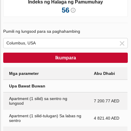
Indeks ng Halaga ng Pamumuhay
56
Pumili ng lungsod para sa paghahambing
Ikumpara
Mga parameter
Abu Dhabi
Upa Bawat Buwan
Apartment (1 silid) sa sentro ng
7 200.77 AED
lungsod
Apartment (1 silid-tulugan) Sa labas ng
4 821.40 AED
sentro