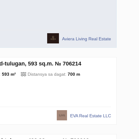
Aviera Living Real Estate
id-tulugan, 593 sq.m. № 706214
:
593 m²
Distansya sa dagat:
700 m
EVA Real Estate LLC