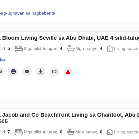
pag-ugnayan sa nagbebenta
sa Bloom Living Seville sa Abu Dhabi, UAE 4 silid-tu
lid:
5
Mga silid-tulugan:
4
Mga banyo:
4
Living space
lye
sa Jacob and Co Beachfront Living sa Ghantoot, Abu D
505
lid:
7
Mga silid-tulugan:
6
Mga banyo:
6
Living space