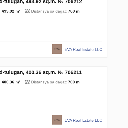
id-tulugan, 493.92 sq.m. № 706212
:
493.92 m²
Distansya sa dagat:
700 m
EVA Real Estate LLC
id-tulugan, 400.36 sq.m. № 706211
:
400.36 m²
Distansya sa dagat:
700 m
EVA Real Estate LLC