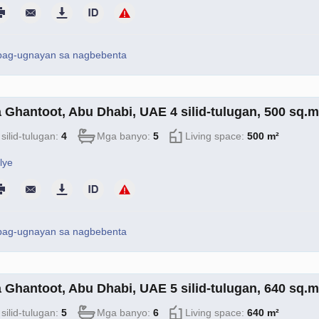
pag-ugnayan sa nagbebenta
sa Ghantoot, Abu Dhabi, UAE 4 silid-tulugan, 500 sq.
silid-tulugan:
4
Mga banyo:
5
Living space:
500 m²
lye
pag-ugnayan sa nagbebenta
sa Ghantoot, Abu Dhabi, UAE 5 silid-tulugan, 640 sq.
silid-tulugan:
5
Mga banyo:
6
Living space:
640 m²