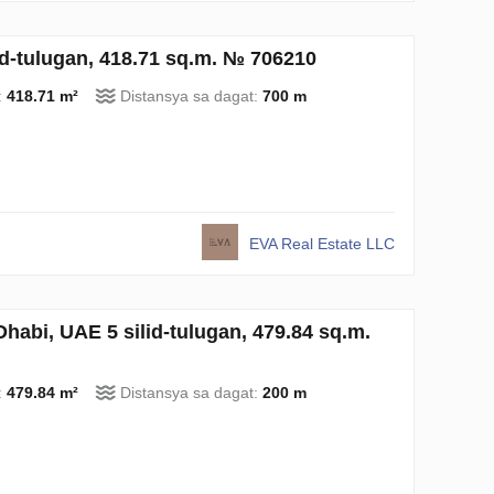
id-tulugan, 418.71 sq.m. № 706210
:
418.71 m²
Distansya sa dagat:
700 m
EVA Real Estate LLC
habi, UAE 5 silid-tulugan, 479.84 sq.m.
:
479.84 m²
Distansya sa dagat:
200 m