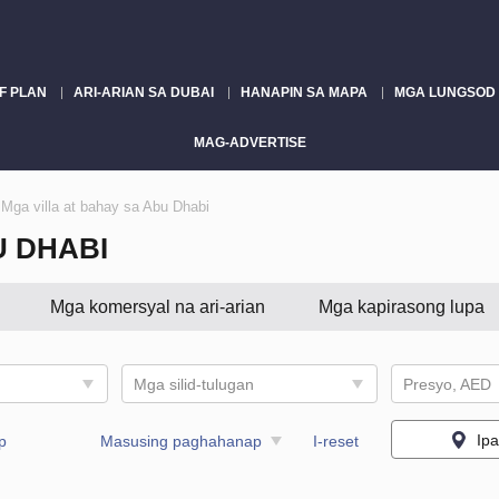
F PLAN
ARI-ARIAN SA DUBAI
HANAPIN SA MAPA
MGA LUNGSOD
MAG-ADVERTISE
Mga villa at bahay sa Abu Dhabi
U DHABI
Mga komersyal na ari-arian
Mga kapirasong lupa
Mga silid-tulugan
Presyo, AED
Ip
p
Masusing paghahanap
I-reset