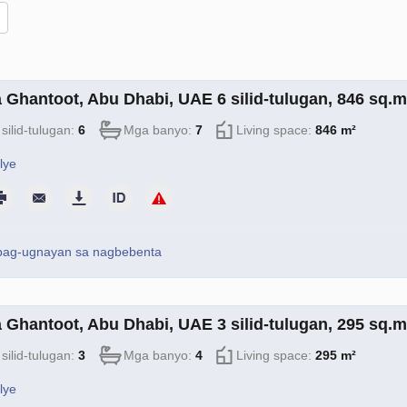
sa Ghantoot, Abu Dhabi, UAE 6 silid-tulugan, 846 sq.
silid-tulugan:
6
Mga banyo:
7
Living space:
846 m²
lye
pag-ugnayan sa nagbebenta
sa Ghantoot, Abu Dhabi, UAE 3 silid-tulugan, 295 sq.
silid-tulugan:
3
Mga banyo:
4
Living space:
295 m²
lye