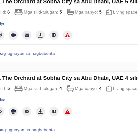
sa The Orchard at Sobha City sa Abu Dhabi, UAE 5 sil
lid:
6
Mga silid-tulugan:
5
Mga banyo:
5
Living space
lye
pag-ugnayan sa nagbebenta
sa The Orchard at Sobha City sa Abu Dhabi, UAE 4 sil
lid:
5
Mga silid-tulugan:
4
Mga banyo:
4
Living space
lye
pag-ugnayan sa nagbebenta