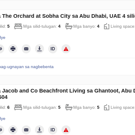
sa The Orchard at Sobha City sa Abu Dhabi, UAE 4 sil
lid:
5
Mga silid-tulugan:
4
Mga banyo:
4
Living space
lye
pag-ugnayan sa nagbebenta
sa Jacob and Co Beachfront Living sa Ghantoot, Abu D
504
lid:
6
Mga silid-tulugan:
5
Mga banyo:
5
Living space
lye