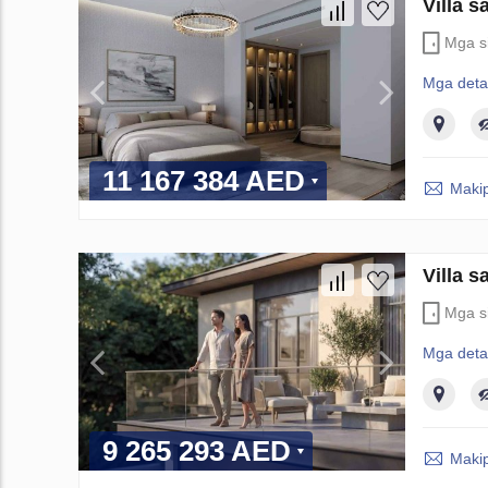
Villa 
Mga si
Mga deta
11 167 384 AED
Maki
Villa 
Mga si
Mga deta
9 265 293 AED
Maki