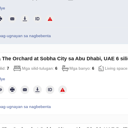
lye
pag-ugnayan sa nagbebenta
sa The Orchard at Sobha City sa Abu Dhabi, UAE 6 sil
lid:
7
Mga silid-tulugan:
6
Mga banyo:
6
Living space
lye
pag-ugnayan sa nagbebenta