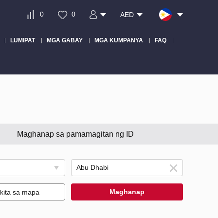
0
0
AED
LUMIPAT
MGA GABAY
MGA KUMPANYA
FAQ
Maghanap sa pamamagitan ng ID
Maghanap
akita sa mapa