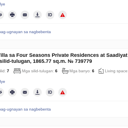
lye
pag-ugnayan sa nagbebenta
illa sa Four Seasons Private Residences at Saadiyat
silid-tulugan, 1865.77 sq.m. № 739779
lid:
7
Mga silid-tulugan:
6
Mga banyo:
6
Living space
lye
pag-ugnayan sa nagbebenta