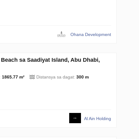
Ohana Development
 Beach sa Saadiyat Island, Abu Dhabi,
:
1865.77 m²
Distansya sa dagat:
300 m
Al Ain Holding