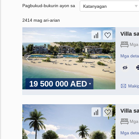
Pagbukud-bukurin ayon sa
Katanyagan
2414 mag ari-arian
Villa 
Mga 
Mga deta
19 500 000 AED
Maki
Villa 
Mga 
Mga deta