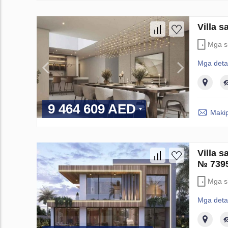
Villa 
Mga si
Mga deta
9 464 609 AED
Maki
Villa 
№ 739
Mga si
Mga deta