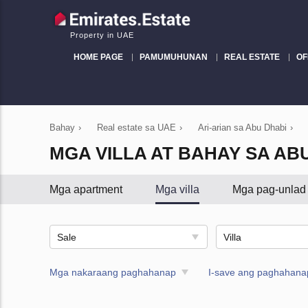
Property in UAE
HOME PAGE
PAMUMUHUNAN
REAL ESTATE
OF
Bahay
›
Real estate sa UAE
›
Ari-arian sa Abu Dhabi
›
MGA VILLA AT BAHAY SA AB
Mga apartment
Mga villa
Mga pag-unlad
Sale
Villa
Mga nakaraang paghahanap
I-save ang paghahana