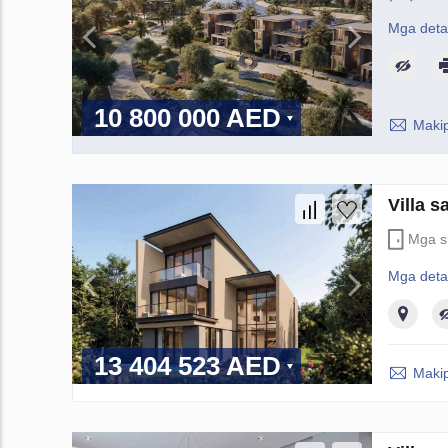
Mga deta
10 800 000 AED
Maki
Villa 
Mga si
Mga deta
13 404 523 AED
Maki