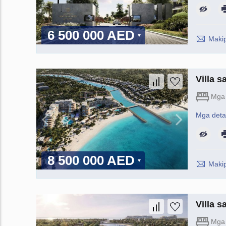
6 500 000 AED
Maki
Villa 
Mga 
Mga deta
8 500 000 AED
Maki
Villa 
Mga 