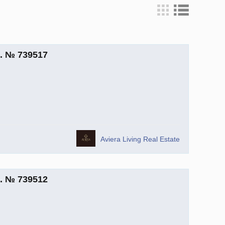
m. № 739517
Aviera Living Real Estate
m. № 739512