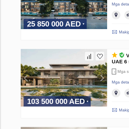
Mga deta
25 850 000 AED
Maki
V
UAE 6 
Mga si
Mga deta
103 500 000 AED
Maki