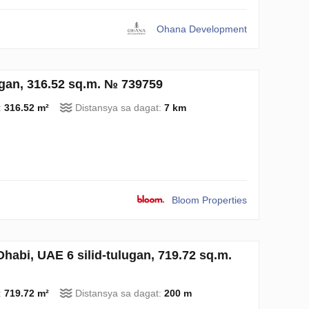
Ohana Development
lugan, 316.52 sq.m. № 739759
:
316.52 m²
Distansya sa dagat:
7 km
Bloom Properties
habi, UAE 6 silid-tulugan, 719.72 sq.m.
:
719.72 m²
Distansya sa dagat:
200 m