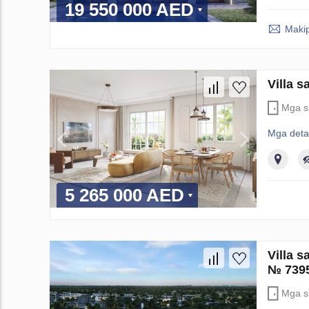
19 550 000 AED
Maki
Villa 
Mga si
Mga deta
5 265 000 AED
Villa 
№ 739
Mga si