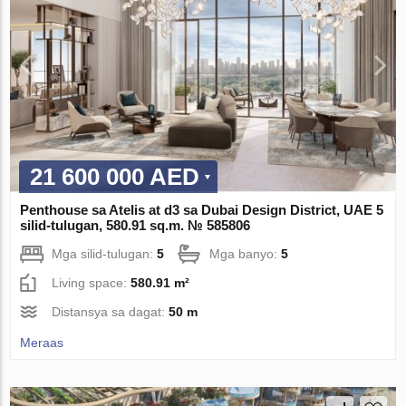
21 600 000 AED
Penthouse sa Atelis at d3 sa Dubai Design District, UAE 5
silid-tulugan, 580.91 sq.m. № 585806
Mga silid-tulugan:
5
Mga banyo:
5
Living space:
580.91 m²
Distansya sa dagat:
50 m
Meraas