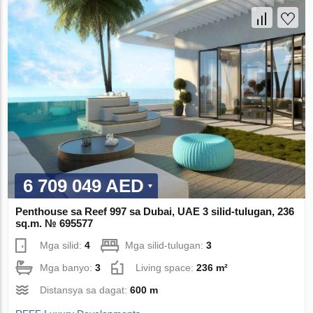
6 709 049 AED
Penthouse sa Reef 997 sa Dubai, UAE 3 silid-tulugan, 236
sq.m. № 695577
Mga silid:
4
Mga silid-tulugan:
3
Mga banyo:
3
Living space:
236 m²
Distansya sa dagat:
600 m