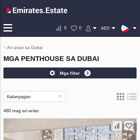
0
0
AED
Ari-arian sa Dubai
MGA PENTHOUSE SA DUBAI
Mga filter
3
Katanyagan
480 mag ari-arian