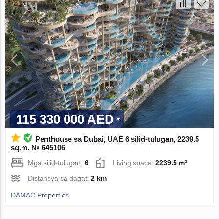
115 330 000 AED
Penthouse sa Dubai, UAE 6 silid-tulugan, 2239.5
sq.m. № 645106
Mga silid-tulugan:
6
Living space:
2239.5 m²
Distansya sa dagat:
2 km
DAMAC Properties