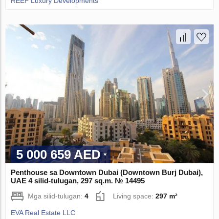
REEF Luxury Developments
5 000 659 AED
Penthouse sa Downtown Dubai (Downtown Burj Dubai),
UAE 4 silid-tulugan, 297 sq.m. № 14495
Mga silid-tulugan:
4
Living space:
297 m²
EVA Real Estate LLC