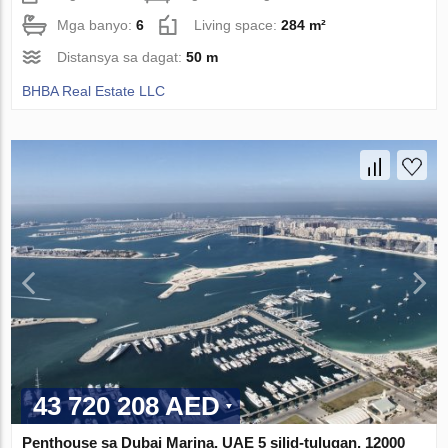
Mga banyo:
6
Living space:
284 m²
Distansya sa dagat:
50 m
BHBA Real Estate LLC
43 720 208 AED
Penthouse sa Dubai Marina, UAE 5 silid-tulugan, 12000