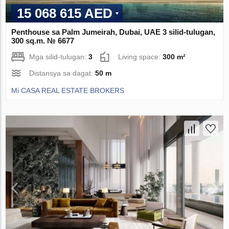
15 068 615 AED
Penthouse sa Palm Jumeirah, Dubai, UAE 3 silid-tulugan,
300 sq.m. № 6677
Mga silid-tulugan:
3
Living space:
300 m²
Distansya sa dagat:
50 m
Mi CASA REAL ESTATE BROKERS