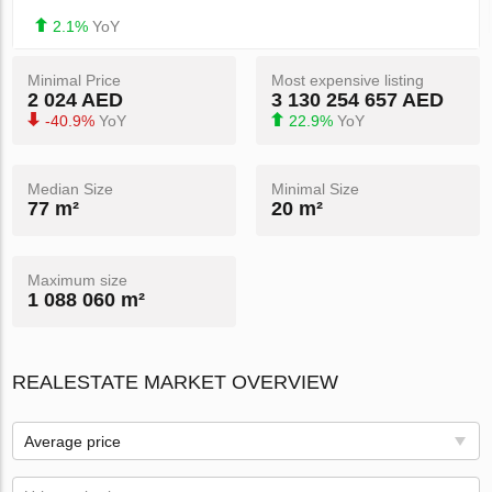
2.1%
YoY
Minimal Price
Most expensive listing
2 024 AED
3 130 254 657 AED
-40.9%
YoY
22.9%
YoY
Median Size
Minimal Size
77 m²
20 m²
Maximum size
1 088 060 m²
REALESTATE MARKET OVERVIEW
Average price