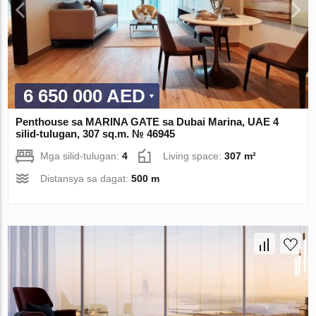
6 650 000 AED
Penthouse sa MARINA GATE sa Dubai Marina, UAE 4
silid-tulugan, 307 sq.m. № 46945
Mga silid-tulugan:
4
Living space:
307 m²
Distansya sa dagat:
500 m