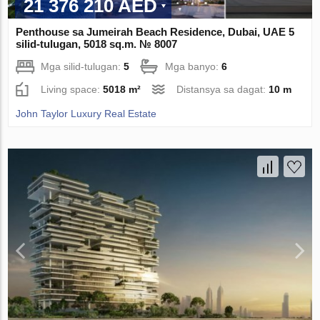
21 376 210 AED
Penthouse sa Jumeirah Beach Residence, Dubai, UAE 5
silid-tulugan, 5018 sq.m. № 8007
Mga silid-tulugan:
5
Mga banyo:
6
Living space:
5018 m²
Distansya sa dagat:
10 m
John Taylor Luxury Real Estate