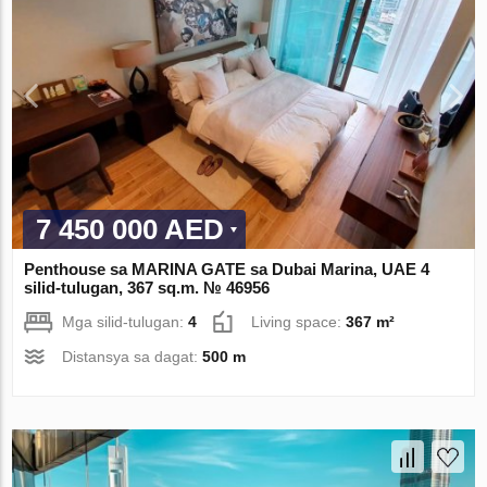
7 450 000 AED
Penthouse sa MARINA GATE sa Dubai Marina, UAE 4
silid-tulugan, 367 sq.m. № 46956
Mga silid-tulugan:
4
Living space:
367 m²
Distansya sa dagat:
500 m