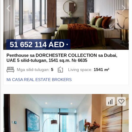
51 652 114 AED
Penthouse sa DORCHESTER COLLECTION sa Dubai,
UAE 5 silid-tulugan, 1541 sq.m. № 6635
Mga silid-tulugan:
5
Living space:
1541 m²
Mi CASA REAL ESTATE BROKERS