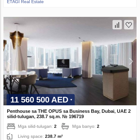
ETAGI Real Estate
11 560 500 AED
Penthouse sa THE OPUS sa Business Bay, Dubai, UAE 2
silid-tulugan, 238.7 sq.m. № 196719
Mga silid-tulugan:
2
Mga banyo:
2
Living space:
238.7 m²