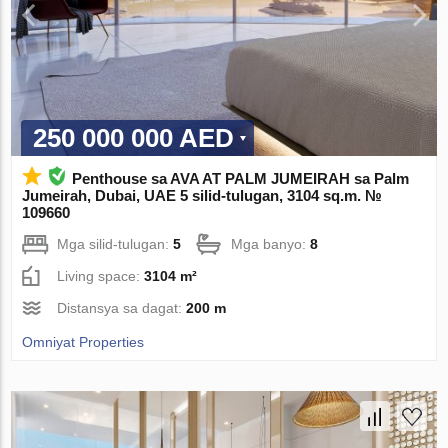
250 000 000 AED
Penthouse sa AVA AT PALM JUMEIRAH sa Palm
Jumeirah, Dubai, UAE 5 silid-tulugan, 3104 sq.m. №
109660
Mga silid-tulugan:
5
Mga banyo:
8
Living space:
3104 m²
Distansya sa dagat:
200 m
Omniyat Properties