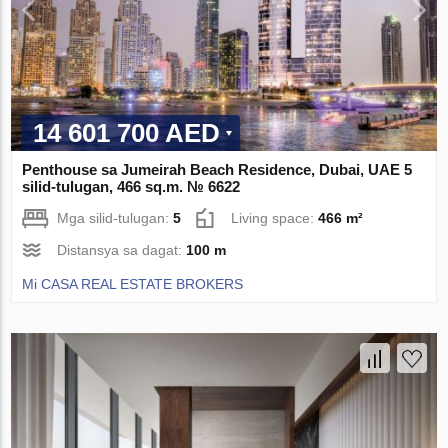
14 601 700 AED
Penthouse sa Jumeirah Beach Residence, Dubai, UAE 5
silid-tulugan, 466 sq.m. № 6622
Mga silid-tulugan:
5
Living space:
466 m²
Distansya sa dagat:
100 m
Mi CASA REAL ESTATE BROKERS