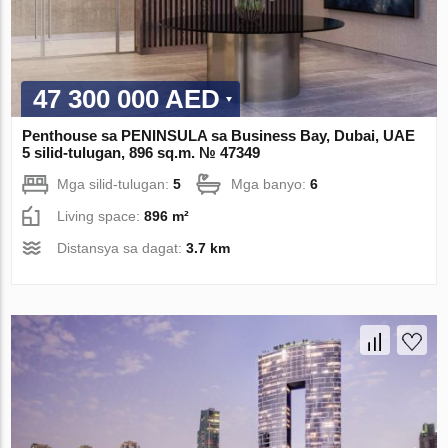
47 300 000 AED
Penthouse sa PENINSULA sa Business Bay, Dubai, UAE
5 silid-tulugan, 896 sq.m. № 47349
Mga silid-tulugan:
5
Mga banyo:
6
Living space:
896 m²
Distansya sa dagat:
3.7 km