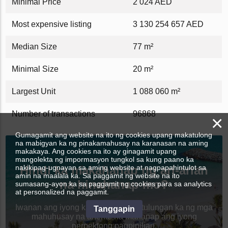
Minimal Price
2 024 AED
Most expensive listing
3 130 254 657 AED
Median Size
77 m²
Minimal Size
20 m²
Largest Unit
1 088 060 m²
Number of transactions
96868
×
Gumagamit ang website na ito ng cookies upang makatulong
na mabigyan ka ng pinakamahusay na karanasan na aming
makakaya. Ang cookies na ito ay ginagamit upang
mangolekta ng impormasyon tungkol sa kung paano ka
nakikipag-ugnayan sa aming website at nagpapahintulot sa
Hindi ka makahanap ng ari-arian
amin na maalala ka. Sa paggamit ng website na ito
na hinahanap mo?
sumasang-ayon ka sa paggamit ng cookies para sa analytics
at personalized na paggamit.
Iwanan ang iyong katanungan at tutulungan ka ng mga
Tanggapin
mahuhusay na ahente na mahanap ang iyong
perpektong pagpipilian.