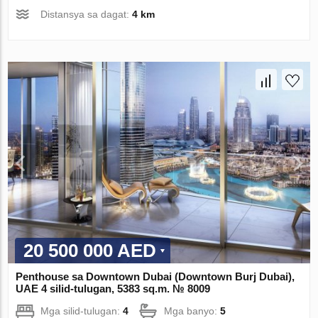
Distansya sa dagat:
4 km
20 500 000 AED
Penthouse sa Downtown Dubai (Downtown Burj Dubai),
UAE 4 silid-tulugan, 5383 sq.m. № 8009
Mga silid-tulugan:
4
Mga banyo:
5