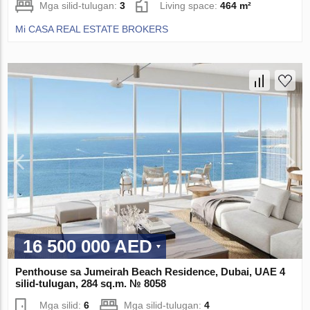
Mga silid-tulugan:
3
Living space:
464 m²
Mi CASA REAL ESTATE BROKERS
16 500 000 AED
Penthouse sa Jumeirah Beach Residence, Dubai, UAE 4
silid-tulugan, 284 sq.m. № 8058
Mga silid:
6
Mga silid-tulugan:
4