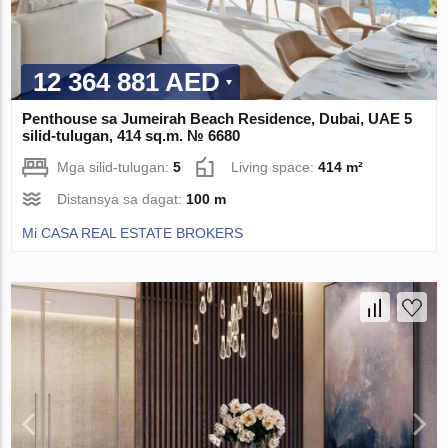
12 364 881 AED
Penthouse sa Jumeirah Beach Residence, Dubai, UAE 5
silid-tulugan, 414 sq.m. № 6680
Mga silid-tulugan:
5
Living space:
414 m²
Distansya sa dagat:
100 m
Mi CASA REAL ESTATE BROKERS