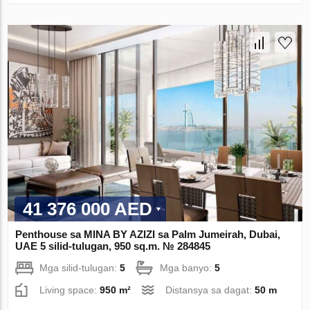
41 376 000 AED
Penthouse sa MINA BY AZIZI sa Palm Jumeirah, Dubai,
UAE 5 silid-tulugan, 950 sq.m. № 284845
Mga silid-tulugan:
5
Mga banyo:
5
Living space:
950 m²
Distansya sa dagat:
50 m