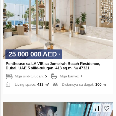
25 000 000 AED
Penthouse sa LA VIE sa Jumeirah Beach Residence,
Dubai, UAE 5 silid-tulugan, 413 sq.m. № 47321
Mga silid-tulugan:
5
Mga banyo:
7
Living space:
413 m²
Distansya sa dagat:
100 m