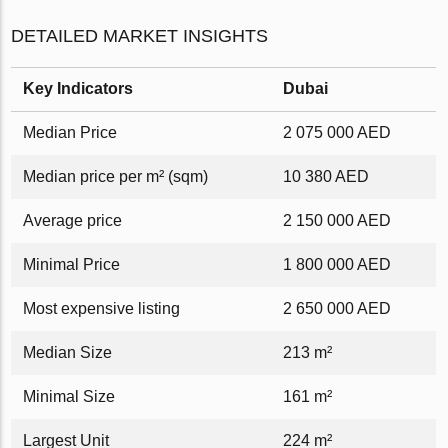
DETAILED MARKET INSIGHTS
Key Indicators
Dubai
Median Price
2 075 000 AED
Median price per m² (sqm)
10 380 AED
Average price
2 150 000 AED
Minimal Price
1 800 000 AED
Most expensive listing
2 650 000 AED
Median Size
213 m²
Minimal Size
161 m²
Largest Unit
224 m²