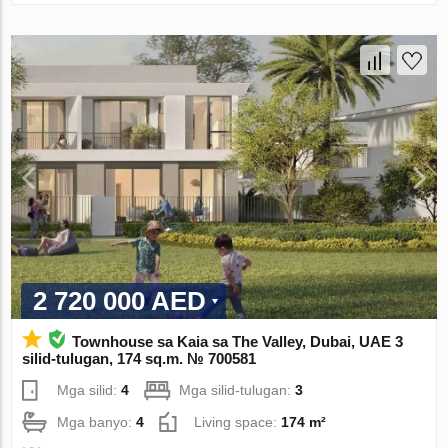
2 720 000 AED
Townhouse sa Kaia sa The Valley, Dubai, UAE 3
silid-tulugan, 174 sq.m. № 700581
Mga silid:
4
Mga silid-tulugan:
3
Mga banyo:
4
Living space:
174 m²