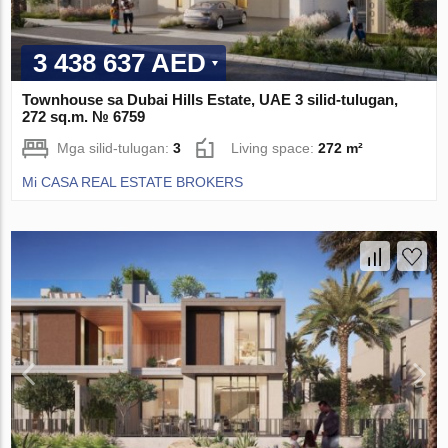
3 438 637 AED
Townhouse sa Dubai Hills Estate, UAE 3 silid-tulugan,
272 sq.m. № 6759
Mga silid-tulugan:
3
Living space:
272 m²
Mi CASA REAL ESTATE BROKERS