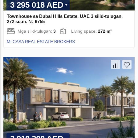
3 295 018 AED
Townhouse sa Dubai Hills Estate, UAE 3 silid-tulugan,
272 sq.m. № 6755
Mga silid-tulugan:
3
Living space:
272 m²
Mi CASA REAL ESTATE BROKERS