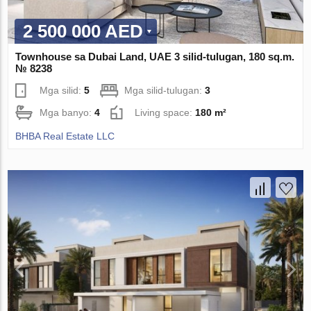
2 500 000 AED
Townhouse sa Dubai Land, UAE 3 silid-tulugan, 180 sq.m.
№ 8238
Mga silid:
5
Mga silid-tulugan:
3
Mga banyo:
4
Living space:
180 m²
BHBA Real Estate LLC