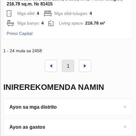
216.78 sq.m. № 81415
Mga silid:
4
Mga silid-tulugan:
4
Mga banyo:
4
Living space:
216.78 m²
Primo Capital
1 - 24 mula sa 2458
1
INIREREKOMENDA NAMIN
Ayon sa mga distrito
Ayon as gastos