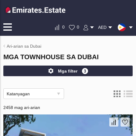
0
0
AED
Ari-arian sa Dubai
MGA TOWNHOUSE SA DUBAI
Mga filter
3
Katanyagan
2458 mag ari-arian