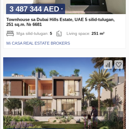
3 487 344 AED
Townhouse sa Dubai Hills Estate, UAE 5 silid-tulugan,
251 sq.m. № 6681
Mga silid-tulugan:
5
Living space:
251 m²
Mi CASA REAL ESTATE BROKERS