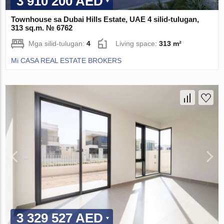
3 910 200 AED
Townhouse sa Dubai Hills Estate, UAE 4 silid-tulugan,
313 sq.m. № 6762
Mga silid-tulugan:
4
Living space:
313 m²
Mi CASA REAL ESTATE BROKERS
3 329 527 AED