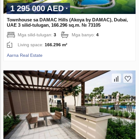
1 295 000 AED
Townhouse sa DAMAC Hills (Akoya by DAMAC), Dubai,
UAE 3 silid-tulugan, 166.296 sq.m. № 73105
Mga silid-tulugan:
3
Mga banyo:
4
Living space:
166.296 m²
Aarna Real Estate