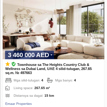
3 460 000 AED
Townhouse sa The Heights Country Club &
Wellness sa Dubai Land, UAE 4 silid-tulugan, 267.65
sq.m. № 497663
Mga silid-tulugan:
4
Mga banyo:
4
Living space:
267.65 m²
Distansya sa dagat:
15 km
Emaar Properties