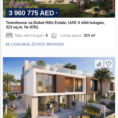
3 960 775 AED
Townhouse sa Dubai Hills Estate, UAE 4 silid-tulugan,
313 sq.m. № 6761
Mga silid-tulugan:
4
Living space:
313 m²
Mi CASA REAL ESTATE BROKERS