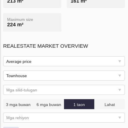
213 m²
161 m²
Maximum size
224 m²
REALESTATE MARKET OVERVIEW
Average price
Townhouse
Mga silid-tulugan
3 mga buwan
6 mga buwan
1 taon
Lahat
Mga rehiyon