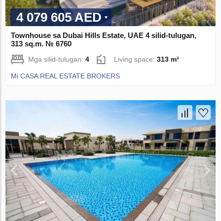
4 079 605 AED
Townhouse sa Dubai Hills Estate, UAE 4 silid-tulugan,
313 sq.m. № 6760
Mga silid-tulugan:
4
Living space:
313 m²
Mi CASA REAL ESTATE BROKERS