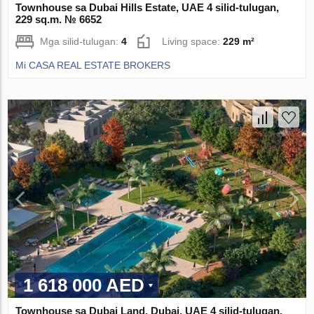
Townhouse sa Dubai Hills Estate, UAE 4 silid-tulugan,
229 sq.m. № 6652
Mga silid-tulugan:
4
Living space:
229 m²
Mi CASA REAL ESTATE BROKERS
1 618 000 AED
Townhouse sa Dubai Land, Dubai, UAE 4 silid-tulugan,