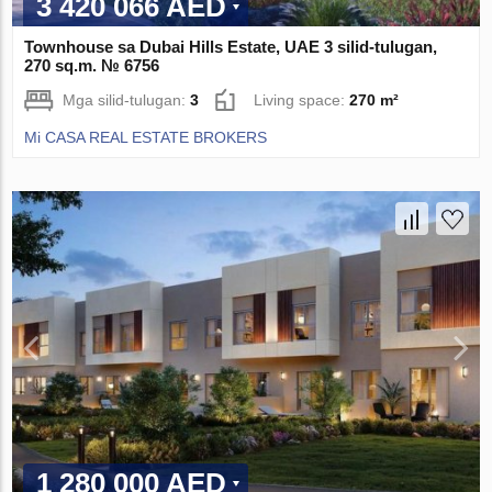
3 420 066 AED
Townhouse sa Dubai Hills Estate, UAE 3 silid-tulugan,
270 sq.m. № 6756
Mga silid-tulugan:
3
Living space:
270 m²
Mi CASA REAL ESTATE BROKERS
1 280 000 AED