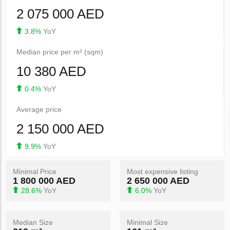
2 075 000 AED
3.8%
YoY
Median price per m² (sqm)
10 380 AED
0.4%
YoY
Average price
2 150 000 AED
9.9%
YoY
Minimal Price
Most expensive listing
1 800 000 AED
2 650 000 AED
28.6%
YoY
6.0%
YoY
Median Size
Minimal Size