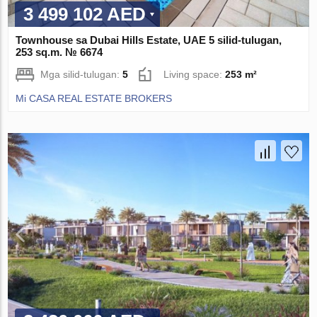
3 499 102 AED
Townhouse sa Dubai Hills Estate, UAE 5 silid-tulugan,
253 sq.m. № 6674
Mga silid-tulugan:
5
Living space:
253 m²
Mi CASA REAL ESTATE BROKERS