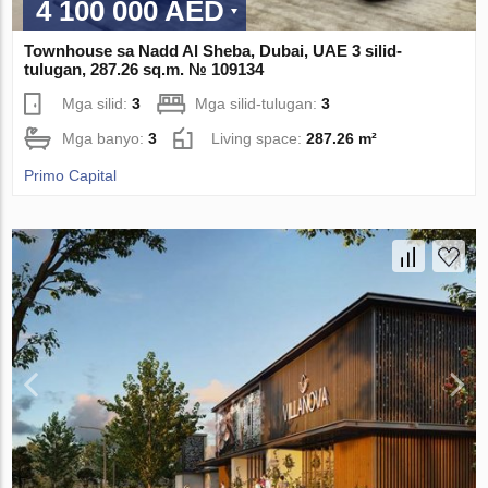
4 100 000 AED
Townhouse sa Nadd Al Sheba, Dubai, UAE 3 silid-
tulugan, 287.26 sq.m. № 109134
Mga silid:
3
Mga silid-tulugan:
3
Mga banyo:
3
Living space:
287.26 m²
Primo Capital