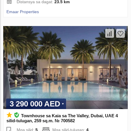
Distansya sa dagat:
23.5 km
Emaar Properties
3 290 000 AED
Townhouse sa Kaia sa The Valley, Dubai, UAE 4
silid-tulugan, 259 sq.m. № 700582
Mga silid:
5
Mga silid-tulugan:
4