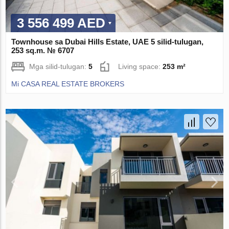
3 556 499 AED
Townhouse sa Dubai Hills Estate, UAE 5 silid-tulugan,
253 sq.m. № 6707
Mga silid-tulugan:
5
Living space:
253 m²
Mi CASA REAL ESTATE BROKERS