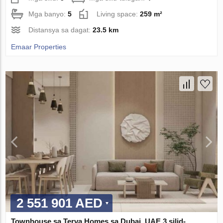
Mga banyo:
5
Living space:
259 m²
Distansya sa dagat:
23.5 km
Emaar Properties
2 551 901 AED
Townhouse sa Terva Homes sa Dubai, UAE 3 silid-