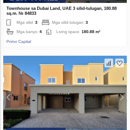
Townhouse sa Dubai Land, UAE 3 silid-tulugan, 180.88
sq.m. № 84833
Mga silid:
3
Mga silid-tulugan:
3
Mga banyo:
4
Living space:
180.88 m²
Primo Capital