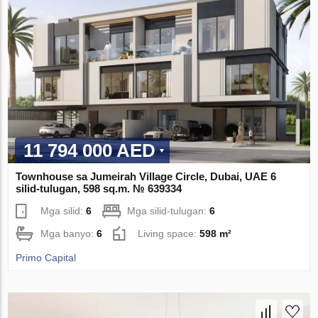
11 794 000 AED
Townhouse sa Jumeirah Village Circle, Dubai, UAE 6
silid-tulugan, 598 sq.m. № 639334
Mga silid:
6
Mga silid-tulugan:
6
Mga banyo:
6
Living space:
598 m²
Primo Capital