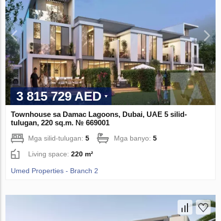
3 815 729 AED
Townhouse sa Damac Lagoons, Dubai, UAE 5 silid-
tulugan, 220 sq.m. № 669001
Mga silid-tulugan:
5
Mga banyo:
5
Living space:
220 m²
Umed Properties - Branch 2