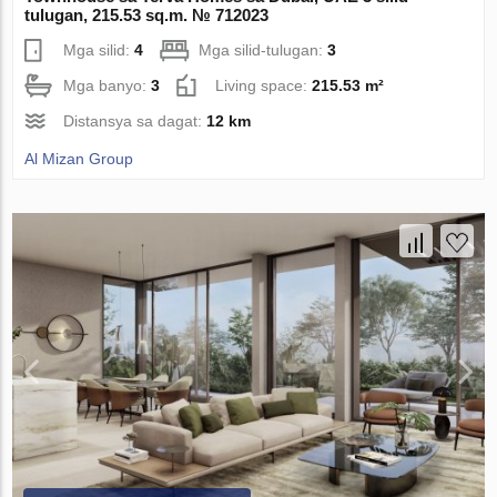
tulugan, 215.53 sq.m. № 712023
Mga silid:
4
Mga silid-tulugan:
3
Mga banyo:
3
Living space:
215.53 m²
Distansya sa dagat:
12 km
Al Mizan Group