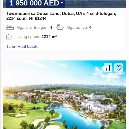
1 950 000 AED
Townhouse sa Dubai Land, Dubai, UAE 4 silid-tulugan,
2214 sq.m. № 81244
Mga silid-tulugan:
4
Mga banyo:
4
Living space:
2214 m²
Tamn Real Estate