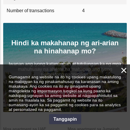
Number of transactions
4
Hindi ka makahanap ng ari-arian
na hinahanap mo?
Iwanan ang iyong katanungan at tutulungan ka ng mga
×
mahuhusay na ahente na mahanap ang iyong
perpektong pagpipilian.
Gumagamit ang website na ito ng cookies upang makatulong
na mabigyan ka ng pinakamahusay na karanasan na aming
makakaya. Ang cookies na ito ay ginagamit upang
mangolekta ng impormasyon tungkol sa kung paano ka
Mag-iwan ng katanungan
nakikipag-ugnayan sa aming website at nagpapahintulot sa
amin na maalala ka. Sa paggamit ng website na ito
sumasang-ayon ka sa paggamit ng cookies para sa analytics
at personalized na paggamit.
Tanggapin
Mga apartment sa UAE
Mga apartment sa Jumeirah