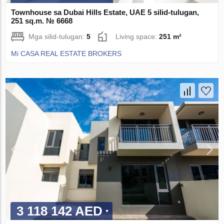
Townhouse sa Dubai Hills Estate, UAE 5 silid-tulugan,
251 sq.m. № 6668
Mga silid-tulugan:
5
Living space:
251 m²
Mi CASA REAL ESTATE BROKERS
3 118 142 AED