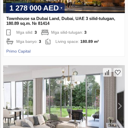
1 278 000 AED
Townhouse sa Dubai Land, Dubai, UAE 3 silid-tulugan,
180.89 sq.m. № 81414
Mga silid:
3
Mga silid-tulugan:
3
Mga banyo:
3
Living space:
180.89 m²
Primo Capital