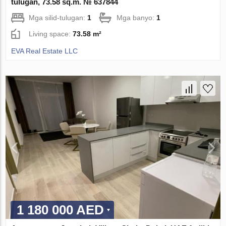
tulugan, 73.58 sq.m. № 637844
Mga silid-tulugan:
1
Mga banyo:
1
Living space:
73.58 m²
EVA Real Estate LLC
1 180 000 AED