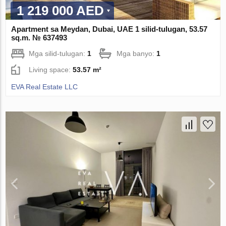
1 219 000 AED
Apartment sa Meydan, Dubai, UAE 1 silid-tulugan, 53.57
sq.m. № 637493
Mga silid-tulugan:
1
Mga banyo:
1
Living space:
53.57 m²
EVA Real Estate LLC