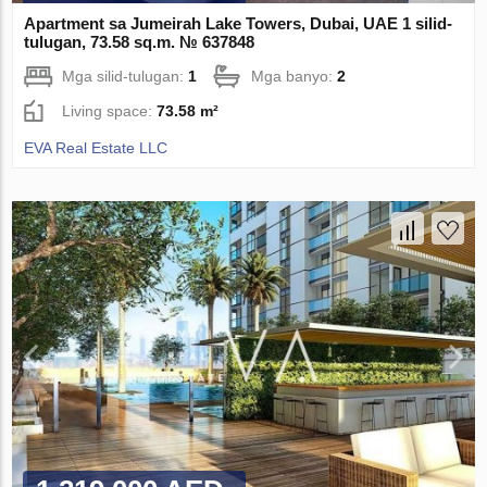
Apartment sa Jumeirah Lake Towers, Dubai, UAE 1 silid-
tulugan, 73.58 sq.m. № 637848
Mga silid-tulugan:
1
Mga banyo:
2
Living space:
73.58 m²
EVA Real Estate LLC