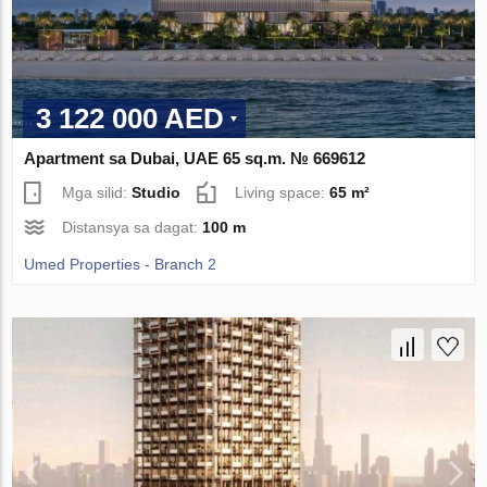
3 122 000 AED
Apartment sa Dubai, UAE 65 sq.m. № 669612
Mga silid:
Studio
Living space:
65 m²
Distansya sa dagat:
100 m
Umed Properties - Branch 2