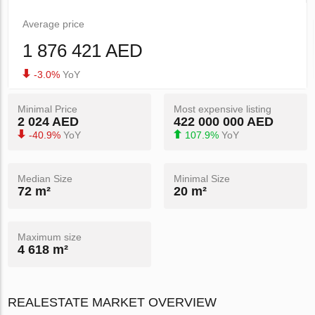
Average price
1 876 421 AED
-3.0%
YoY
Minimal Price
Most expensive listing
2 024 AED
422 000 000 AED
-40.9%
YoY
107.9%
YoY
Median Size
Minimal Size
72 m²
20 m²
Maximum size
4 618 m²
REALESTATE MARKET OVERVIEW