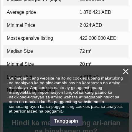
Average price
1 876 421 AED
Minimal Price
2 024 AED
Most expensive listing
422 000 000 AED
Median Size
72 m²
Minimal Size
20 m²
×
Largest Unit
4 618 m²
Gumagamit ang website na ito ng cookies upang makatulong
na mabigyan ka ng pinakamahusay na karanasan na aming
makakaya. Ang cookies na ito ay ginagamit upang
Number of transactions
77631
mangolekta ng impormasyon tungkol sa kung paano ka
nakikipag-ugnayan sa aming website at nagpapahintulot sa
amin na maalala ka. Sa paggamit ng website na ito
sumasang-ayon ka sa paggamit ng cookies para sa analytics
at personalized na paggamit.
Tanggapin
Hindi ka makahanap ng ari-arian
na hinahanap mo?