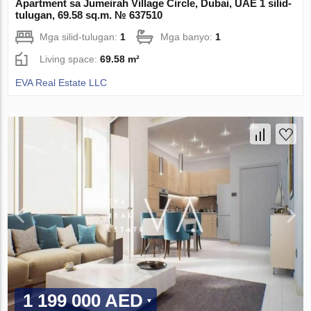
Apartment sa Jumeirah Village Circle, Dubai, UAE 1 silid-
tulugan, 69.58 sq.m. № 637510
Mga silid-tulugan:
1
Mga banyo:
1
Living space:
69.58 m²
EVA Real Estate LLC
1 199 000 AED