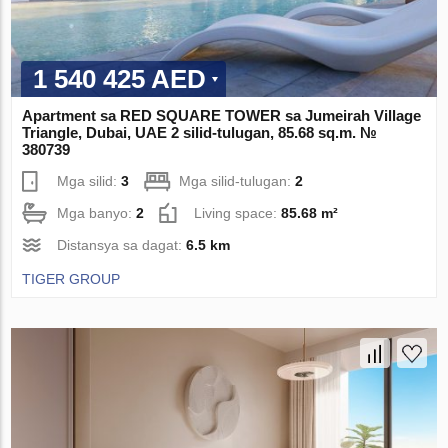
1 540 425 AED
Apartment sa RED SQUARE TOWER sa Jumeirah Village
Triangle, Dubai, UAE 2 silid-tulugan, 85.68 sq.m. №
380739
Mga silid:
3
Mga silid-tulugan:
2
Mga banyo:
2
Living space:
85.68 m²
Distansya sa dagat:
6.5 km
TIGER GROUP