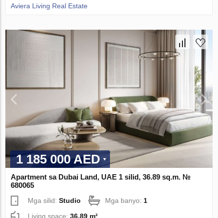
Aviera Living Real Estate
1 185 000 AED
Apartment sa Dubai Land, UAE 1 silid, 36.89 sq.m. №
680065
Mga silid:
Studio
Mga banyo:
1
Living space:
36.89 m²