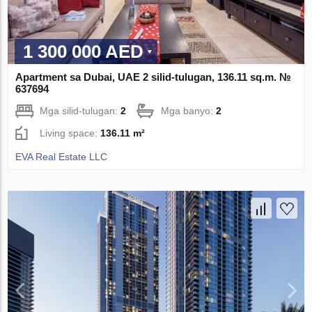
1 300 000 AED
Apartment sa Dubai, UAE 2 silid-tulugan, 136.11 sq.m. №
637694
Mga silid-tulugan:
2
Mga banyo:
2
Living space:
136.11 m²
EVA Real Estate LLC