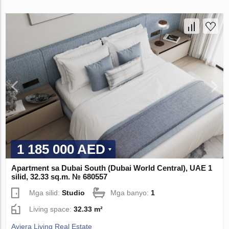
1 185 000 AED
Apartment sa Dubai South (Dubai World Central), UAE 1
silid, 32.33 sq.m. № 680557
Mga silid:
Studio
Mga banyo:
1
Living space:
32.33 m²
Aviera Living Real Estate