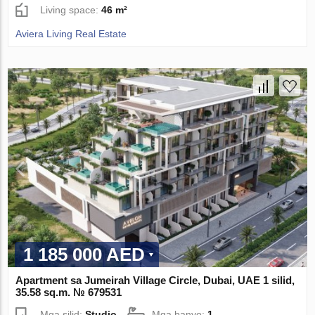
Living space:
46 m²
Aviera Living Real Estate
1 185 000 AED
Apartment sa Jumeirah Village Circle, Dubai, UAE 1 silid,
35.58 sq.m. № 679531
Mga silid:
Studio
Mga banyo:
1