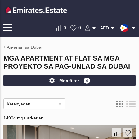
0
0
AED
Ari-arian sa Dubai
MGA APARTMENT AT FLAT SA MGA
PROYEKTO SA PAG-UNLAD SA DUBAI
Mga filter
4
Katanyagan
14904 mga ari-arian