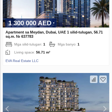
1 300 000 AED
Apartment sa Meydan, Dubai, UAE 1 silid-tulugan, 56.71
sq.m. № 637783
Mga silid-tulugan:
1
Mga banyo:
1
Living space:
56.71 m²
EVA Real Estate LLC