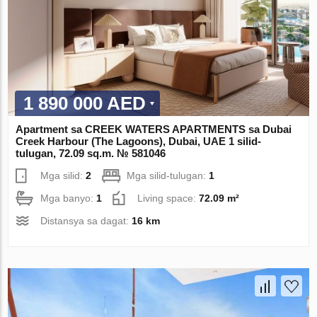
1 890 000 AED
Apartment sa CREEK WATERS APARTMENTS sa Dubai
Creek Harbour (The Lagoons), Dubai, UAE 1 silid-
tulugan, 72.09 sq.m. № 581046
Mga silid:
2
Mga silid-tulugan:
1
Mga banyo:
1
Living space:
72.09 m²
Distansya sa dagat:
16 km