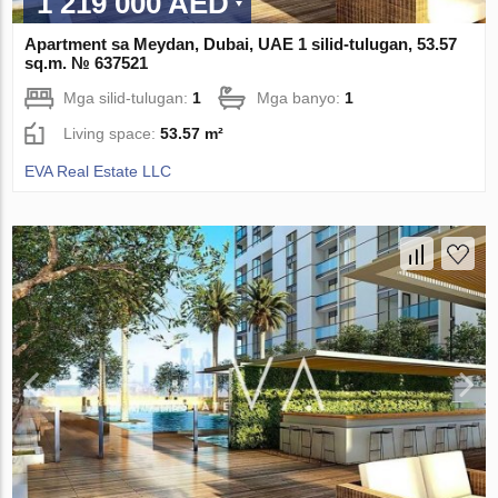
1 219 000 AED
Apartment sa Meydan, Dubai, UAE 1 silid-tulugan, 53.57
sq.m. № 637521
Mga silid-tulugan:
1
Mga banyo:
1
Living space:
53.57 m²
EVA Real Estate LLC