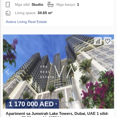
Mga silid:
Studio
Mga banyo:
1
Living space:
34.65 m²
Aviera Living Real Estate
1 170 000 AED
Apartment sa Jumeirah Lake Towers, Dubai, UAE 1 silid-