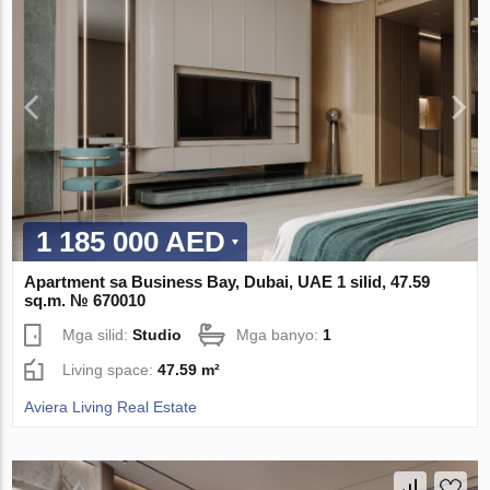
1 185 000 AED
Apartment sa Business Bay, Dubai, UAE 1 silid, 47.59
sq.m. № 670010
Mga silid:
Studio
Mga banyo:
1
Living space:
47.59 m²
Aviera Living Real Estate