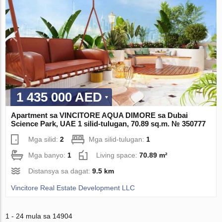
1 435 000 AED
Apartment sa VINCITORE AQUA DIMORE sa Dubai
Science Park, UAE 1 silid-tulugan, 70.89 sq.m. № 350777
Mga silid:
2
Mga silid-tulugan:
1
Mga banyo:
1
Living space:
70.89 m²
Distansya sa dagat:
9.5 km
Vincitore Real Estate Development LLC
1 - 24 mula sa 14904