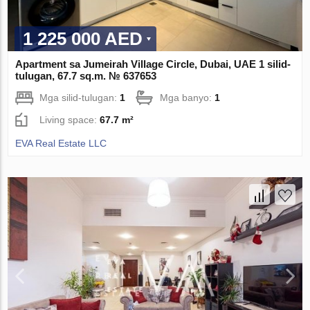
1 225 000 AED
Apartment sa Jumeirah Village Circle, Dubai, UAE 1 silid-
tulugan, 67.7 sq.m. № 637653
Mga silid-tulugan:
1
Mga banyo:
1
Living space:
67.7 m²
EVA Real Estate LLC