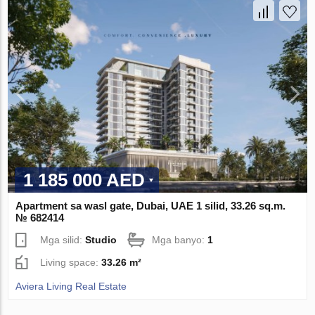
1 185 000 AED
Apartment sa wasl gate, Dubai, UAE 1 silid, 33.26 sq.m.
№ 682414
Mga silid:
Studio
Mga banyo:
1
Living space:
33.26 m²
Aviera Living Real Estate