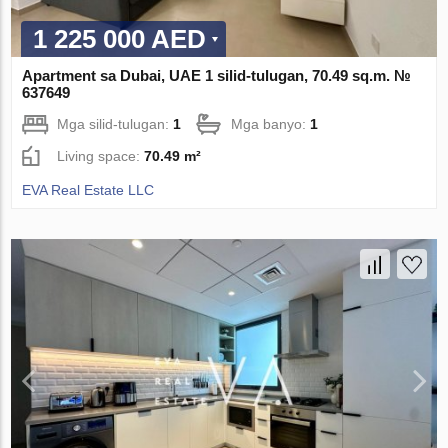
1 225 000 AED
Apartment sa Dubai, UAE 1 silid-tulugan, 70.49 sq.m. №
637649
Mga silid-tulugan:
1
Mga banyo:
1
Living space:
70.49 m²
EVA Real Estate LLC