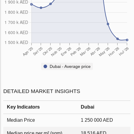
Dubai - Average price
DETAILED MARKET INSIGHTS
Key Indicators
Dubai
Median Price
1 250 000 AED
Median price per m² (sqm)
18 516 AED