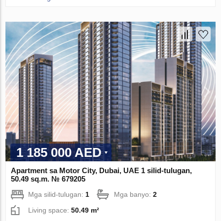
1 185 000 AED
Apartment sa Motor City, Dubai, UAE 1 silid-tulugan,
50.49 sq.m. № 679205
Mga silid-tulugan:
1
Mga banyo:
2
Living space:
50.49 m²