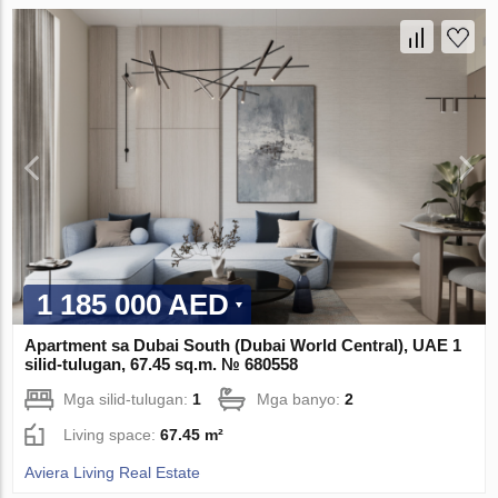
1 185 000 AED
Apartment sa Dubai South (Dubai World Central), UAE 1
silid-tulugan, 67.45 sq.m. № 680558
Mga silid-tulugan:
1
Mga banyo:
2
Living space:
67.45 m²
Aviera Living Real Estate