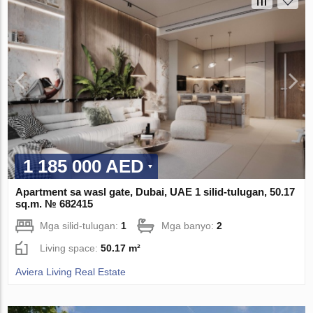
1 185 000 AED
Apartment sa wasl gate, Dubai, UAE 1 silid-tulugan, 50.17
sq.m. № 682415
Mga silid-tulugan:
1
Mga banyo:
2
Living space:
50.17 m²
Aviera Living Real Estate