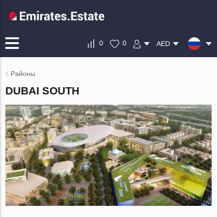
0
0
AED
Районы
DUBAI SOUTH