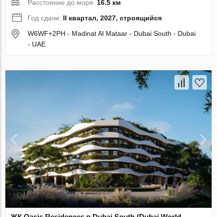
Расстояние до моря:
16.5 км
Год сдачи:
II квартал, 2027, строящийся
W6WF+2PH - Madinat Al Mataar - Dubai South - Dubai
- UAE
ЖК Oasis Residences в Dubai South (Dubai World