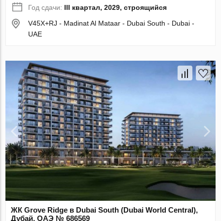
Год сдачи:
III квартал, 2029, строящийся
V45X+RJ - Madinat Al Mataar - Dubai South - Dubai -
UAE
ЖК Grove Ridge в Dubai South (Dubai World Central),
Дубай, ОАЭ № 686569