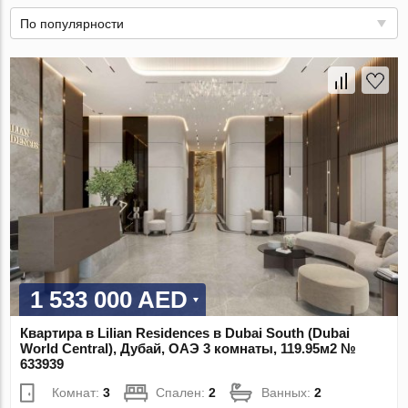
По популярности
1 533 000 AED
Квартира в Lilian Residences в Dubai South (Dubai
World Central), Дубай, ОАЭ 3 комнаты, 119.95м2 №
633939
Комнат:
3
Спален:
2
Ванных:
2