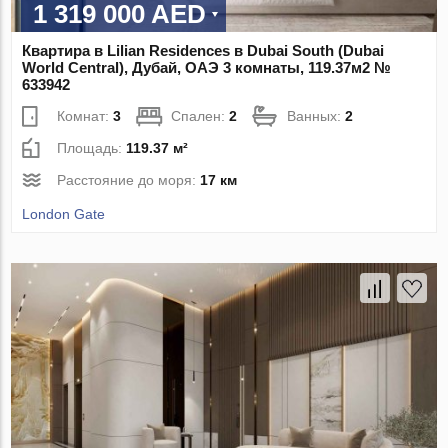
1 319 000 AED
Квартира в Lilian Residences в Dubai South (Dubai
World Central), Дубай, ОАЭ 3 комнаты, 119.37м2 №
633942
Комнат:
3
Спален:
2
Ванных:
2
Площадь:
119.37 м²
Расстояние до моря:
17 км
London Gate