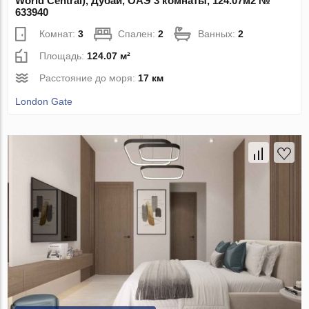
World Central), Дубай, ОАЭ 3 комнаты, 124.07м2 №
633940
Комнат:
3
Спален:
2
Ванных:
2
Площадь:
124.07 м²
Расстояние до моря:
17 км
London Gate