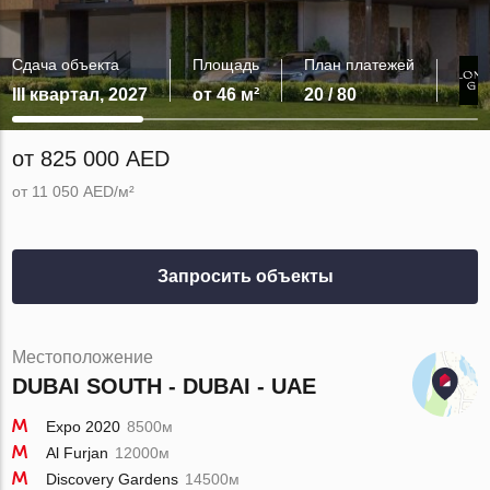
Сдача объекта
Площадь
План платежей
III квартал, 2027
от 46 м²
20 / 80
от 825 000 AED
от 11 050 AED/м²
Запросить объекты
Местоположение
DUBAI SOUTH - DUBAI - UAE
Expo 2020
8500м
Al Furjan
12000м
Discovery Gardens
14500м