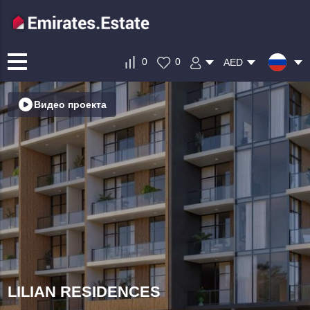
0
0
AED
Видео проекта
LILIAN RESIDENCES