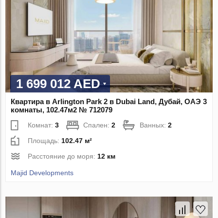
1 699 012 AED
Квартира в Arlington Park 2 в Dubai Land, Дубай, ОАЭ 3
комнаты, 102.47м2 № 712079
Комнат:
3
Спален:
2
Ванных:
2
Площадь:
102.47 м²
Расстояние до моря:
12 км
Majid Developments