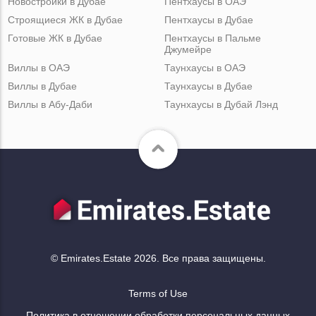
Новостройки в Дубае
Пентхаусы в ОАЭ
Строящиеся ЖК в Дубае
Пентхаусы в Дубае
Готовые ЖК в Дубае
Пентхаусы в Пальме
Джумейре
Виллы в ОАЭ
Таунхаусы в ОАЭ
Виллы в Дубае
Таунхаусы в Дубае
Виллы в Абу-Даби
Таунхаусы в Дубай Лэнд
© Emirates.Estate 2026. Все права защищены.
Terms of Use
Политика в отношении обработки персональных данных