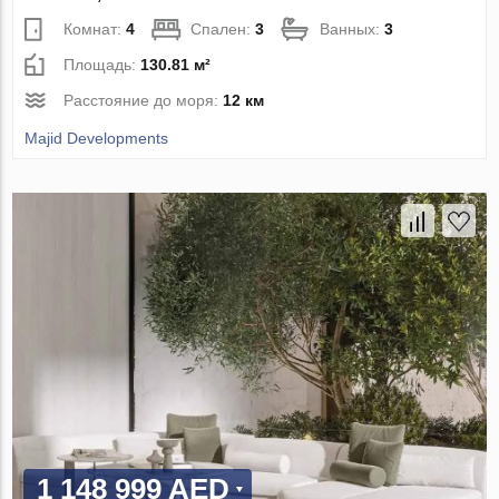
Комнат:
4
Спален:
3
Ванных:
3
Площадь:
130.81 м²
Расстояние до моря:
12 км
Majid Developments
1 148 999 AED