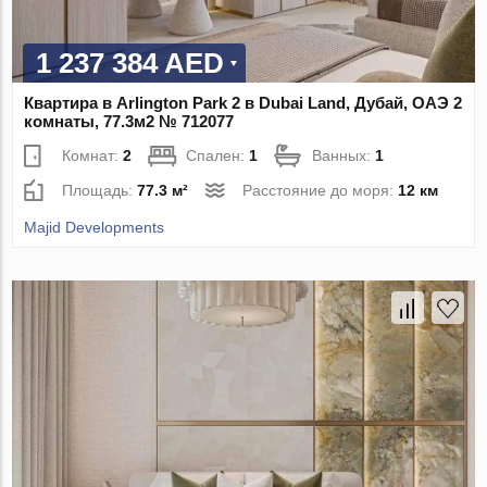
1 237 384 AED
Квартира в Arlington Park 2 в Dubai Land, Дубай, ОАЭ 2
комнаты, 77.3м2 № 712077
Комнат:
2
Спален:
1
Ванных:
1
Площадь:
77.3 м²
Расстояние до моря:
12 км
Majid Developments