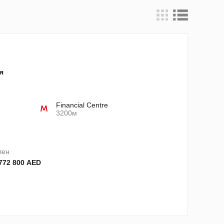
я
Financial Centre
3200м
лен
 772 800 AED