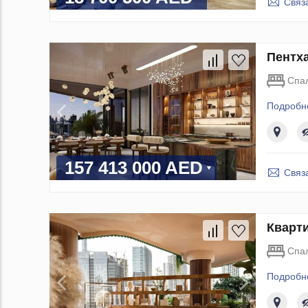
Связ
Пентха
Спа
Подробн
157 413 000 AED
Связ
Кварти
Спа
Подробн