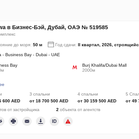
a в Бизнес-Бэй, Дубай, ОАЭ № 519585
омплекс
тояние до моря:
50 м
Год сдачи:
II квартал, 2026, строящийс
 - Business Bay - Dubai - UAE
ness Bay
Burj Khalifa/Dubai Mall
0м
2000м
ее
и
3 спальни
4 спальни
5 Спа
6 600 AED
от 18 700 500 AED
от 30 159 500 AED
от 49
тов от застройщика
2
объекта от агентств