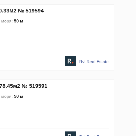
0.33м2 № 519594
о моря:
50 м
Rvl Real Estate
478.45м2 № 519591
о моря:
50 м