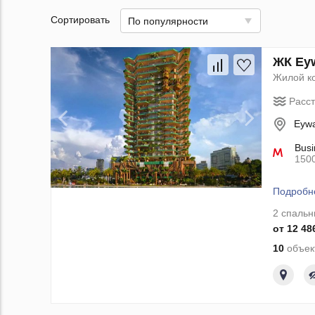
Сортировать
По популярности
ЖК Eyw
Жилой к
Расс
Eywa
Busi
150
Подробн
2 спальн
от 12 48
10
объек