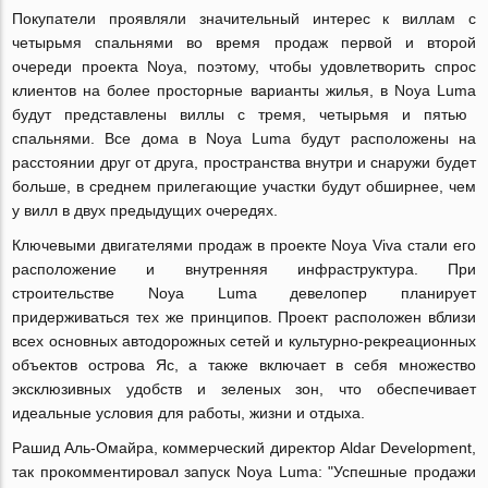
Покупатели проявляли значительный интерес к виллам с
четырьмя спальнями во время продаж первой и второй
очереди проекта
Noya
, поэтому, чтобы удовлетворить спрос
клиентов на более просторные варианты жилья, в
Noya
Luma
будут представлены виллы с тремя, четырьмя и пятью
спальнями. Все дома в
Noya
Luma
будут расположены на
расстоянии друг от друга, пространства внутри и снаружи будет
больше, в среднем прилегающие участки будут обширнее, чем
у вилл в двух предыдущих очередях.
Ключевыми двигателями продаж в проекте
Noya
Viva
стали его
расположение и внутренняя инфраструктура. При
строительстве
Noya
Luma
девелопер планирует
придерживаться тех же принципов. Проект расположен вблизи
всех основных автодорожных сетей и культурно-рекреационных
объектов острова Яс, а также включает в себя множество
эксклюзивных удобств и зеленых зон, что обеспечивает
идеальные условия для работы, жизни и отдыха.
Рашид Аль-Омайра, коммерческий директор
Aldar
Development
,
так прокомментировал запуск
Noya
Luma
: "Успешные продажи