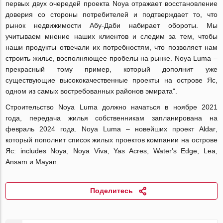
первых двух очередей проекта
Noya
отражает восстановление
доверия со стороны потребителей и подтверждает то, что
рынок недвижимости Абу-Даби набирает обороты. Мы
учитываем мнение наших клиентов и следим за тем, чтобы
наши продукты отвечали их потребностям, что позволяет нам
строить жилье, восполняющее пробелы на рынке.
Noya
Luma
–
прекрасный тому пример, который дополнит уже
существующие высококачественные проекты на острове Яс,
одном из самых востребованных районов эмирата".
Строительство
Noya
Luma
должно начаться в ноябре 2021
года, передача жилья собственникам запланирована на
февраль 2024 года.
Noya
Luma
– новейших проект
Aldar
,
который пополнит список жилых проектов компании на острове
Яс:
includes
Noya
,
Noya
Viva
,
Yas
Acres
,
Water
’
s
Edge
,
Lea
,
Ansam
и
Mayan
.
Поделитесь