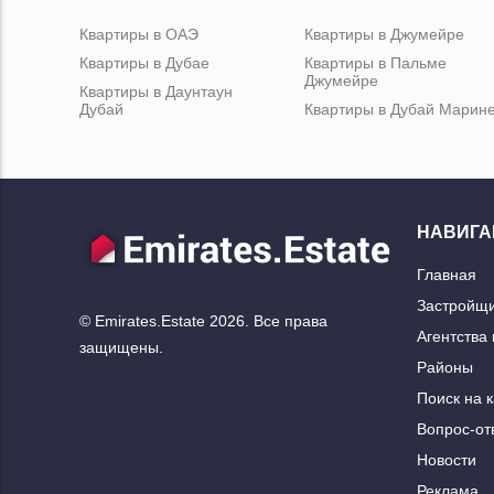
Квартиры в ОАЭ
Квартиры в Джумейре
Квартиры в Дубае
Квартиры в Пальме
Джумейре
Квартиры в Даунтаун
Дубай
Квартиры в Дубай Марин
НАВИГА
Главная
Застройщ
© Emirates.Estate 2026. Все права
Агентства
защищены.
Районы
Поиск на 
Вопрос-от
Новости
Реклама