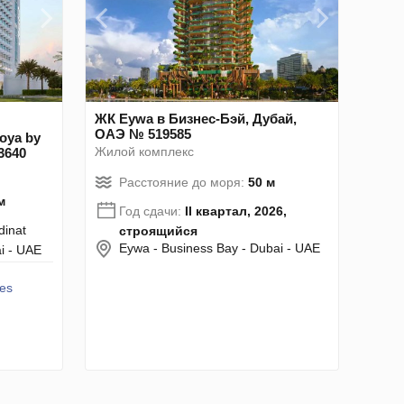
ЖК Eywa в Бизнес-Бэй, Дубай,
ОАЭ № 519585
oya by
Жилой комплекс
3640
Расстояние до моря:
50 м
м
Год сдачи:
II квартал, 2026,
dinat
строящийся
Eywa - Business Bay - Dubai - UAE
ai - UAE
es