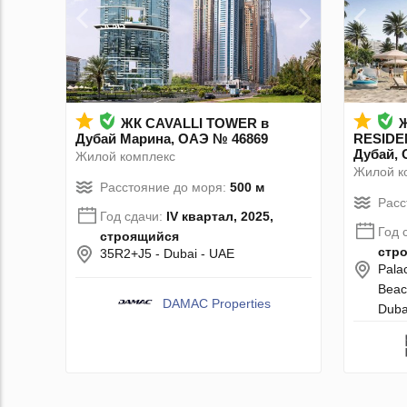
ЖК CAVALLI TOWER в
Дубай Марина, ОАЭ № 46869
RESIDEN
Дубай, 
Жилой комплекс
Жилой к
Расстояние до моря:
500 м
Расс
Год сдачи:
IV квартал, 2025,
Год 
строящийся
стр
35R2+J5 - Dubai - UAE
Pala
Beac
DAMAC Properties
Duba