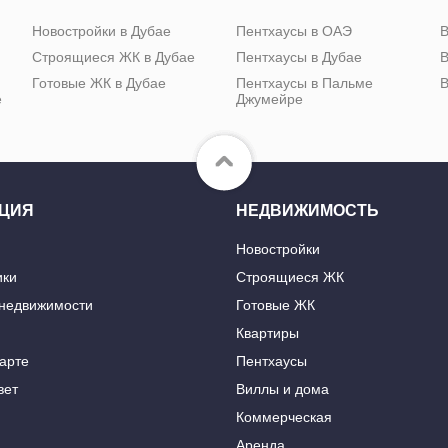
Новостройки в Дубае
Пентхаусы в ОАЭ
В
Строящиеся ЖК в Дубае
Пентхаусы в Дубае
В
Готовые ЖК в Дубае
Пентхаусы в Пальме
В
е
Джумейре
ЦИЯ
НЕДВИЖИМОСТЬ
Новостройки
ики
Строящиеся ЖК
 недвижимости
Готовые ЖК
Квартиры
карте
Пентхаусы
вет
Виллы и дома
Коммерческая
Аренда