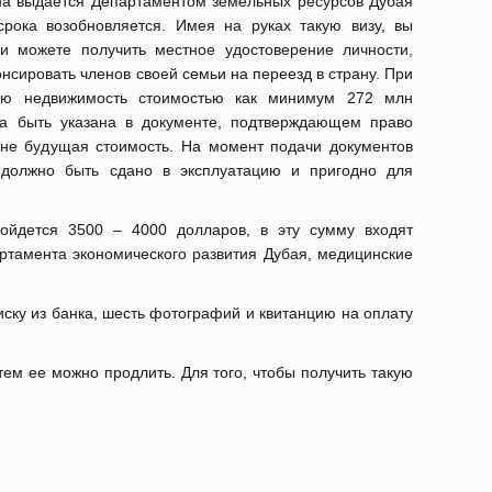
а выдается Департаментом земельных ресурсов Дубая
срока возобновляется.
Имея на руках такую визу, вы
и можете получить местное удостоверение личности,
онсировать членов своей семьи на переезд в страну.
При
ую недвижимость стоимостью как минимум 272 млн
а быть указана в документе, подтверждающем право
а не будущая стоимость.
На момент подачи документов
 должно быть сдано в эксплуатацию и пригодно для
ойдется 3500 – 4000 долларов, в эту сумму входят
артамента экономического развития Дубая, медицинские
иску из банка, шесть фотографий и квитанцию на оплату
атем ее можно продлить.
Для того, чтобы получить такую