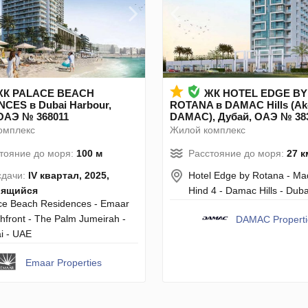
ЖК PALACE BEACH
ЖК HOTEL EDGE BY
CES в Dubai Harbour,
ROTANA в DAMAC Hills (Ak
ОАЭ № 368011
DAMAC), Дубай, ОАЭ № 38
омплекс
Жилой комплекс
тояние до моря:
100 м
Расстояние до моря:
27 к
сдачи:
IV квартал, 2025,
Hotel Edge by Rotana - Ma
оящийся
Hind 4 - Damac Hills - Dub
ce Beach Residences - Emaar
hfront - The Palm Jumeirah -
DAMAC Properti
i - UAE
Emaar Properties