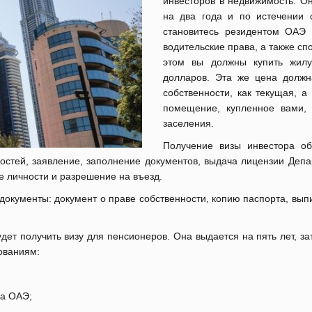
инвесторов в недвижимость.
Он
на два года и по истечении 
становитесь резидентом ОАЭ 
водительские права, а также сп
этом вы должны купить жил
долларов.
Эта же цена должн
собственности, как текущая, 
помещение, купленное вами,
заселения.
Получение визы инвестора об
остей, заявление, заполнение документов, выдача лицензии Деп
е личности и разрешение на въезд.
окументы: документ о праве собственности, копию паспорта, вып
удет получить визу для пенсионеров.
Она выдается на пять лет, з
ованиям:
ка ОАЭ;