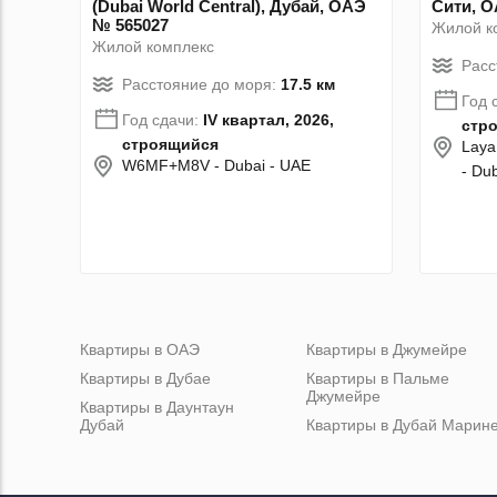
(Dubai World Central), Дубай, ОАЭ
Сити, О
№ 565027
Жилой к
Жилой комплекс
Расс
Расстояние до моря:
17.5 км
Год 
Год сдачи:
IV квартал, 2026,
стр
строящийся
Laya
W6MF+M8V - Dubai - UAE
- Du
Квартиры в ОАЭ
Квартиры в Джумейре
Квартиры в Дубае
Квартиры в Пальме
Джумейре
Квартиры в Даунтаун
Дубай
Квартиры в Дубай Марин