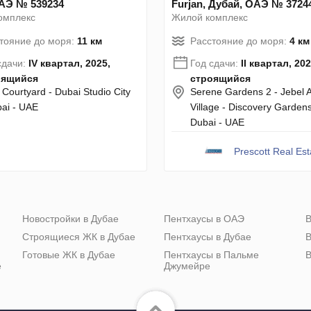
АЭ № 539234
Furjan, Дубай, ОАЭ № 3724
омплекс
Жилой комплекс
тояние до моря:
11 км
Расстояние до моря:
4 км
сдачи:
IV квартал, 2025,
Год сдачи:
II квартал, 202
оящийся
строящийся
 Courtyard - Dubai Studio City
Serene Gardens 2 - Jebel A
bai - UAE
Village - Discovery Gardens
Dubai - UAE
Prescott Real Est
Новостройки в Дубае
Пентхаусы в ОАЭ
В
Строящиеся ЖК в Дубае
Пентхаусы в Дубае
В
Готовые ЖК в Дубае
Пентхаусы в Пальме
В
е
Джумейре