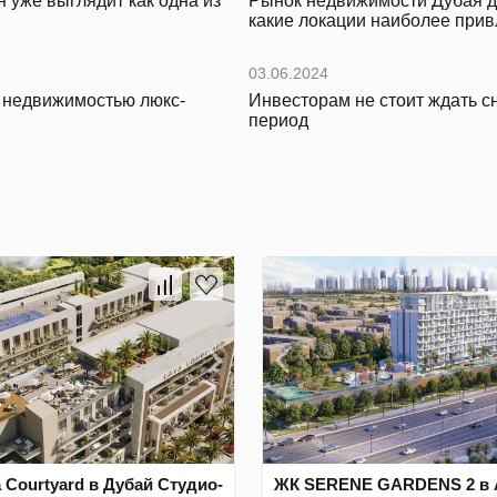
 уже выглядит как одна из
Рынок недвижимости Дубая д
какие локации наиболее прив
03.06.2024
с недвижимостью люкс-
Инвесторам не стоит ждать с
период
 Courtyard в Дубай Студио-
ЖК SERENE GARDENS 2 в 