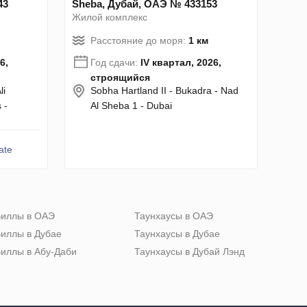
43
Sheba, Дубай, ОАЭ № 433153
Жилой комплекс
Расстояние до моря:
1 км
6,
Год сдачи:
IV квартал, 2026,
строящийся
li
Sobha Hartland II - Bukadra - Nad
 -
Al Sheba 1 - Dubai
ate
иллы в ОАЭ
Таунхаусы в ОАЭ
иллы в Дубае
Таунхаусы в Дубае
иллы в Абу-Даби
Таунхаусы в Дубай Лэнд