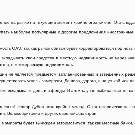
ение на рынке на текующий момент крайне ограничено. Это следств
купать наиболее популярные и дорогие предложения иностранные
мость ОАЭ, так как рынок обязан будет корректироваться под нов
вкладывать свои средства в местную недвижимость не через «кач
ентов, в коммерческую недвижимость.
иций не является предметом запланированных и взвешенных реше
существовать угрозы заморозки. Дешево, дорого, с наценкой или п
кже вкладывают деньги в фонды. В этом случае выбираются те, ко
нсовый сектор Дубая пока крайне молод. Он категорически не сп
и, Великобритании и других европейских стран.
ег в эмираты будет вынужден затормозиться, так как местные банки