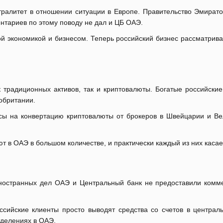
ралитет в отношении ситуации в Европе. Правительство Эмирато
нтариев по этому поводу не дал и ЦБ ОАЭ.
й экономикой и бизнесом. Теперь российский бизнес рассматрив
к традиционных активов, так и криптовалюты. Богатые российски
обритании.
ы на конвертацию криптовалюты от брокеров в Швейцарии и Вел
т в ОАЭ в большом количестве, и практически каждый из них касае
иностранных дел ОАЭ и Центральный банк не предоставили комме
оссийские клиенты просто выводят средства со счетов в центр
тделениях в ОАЭ.