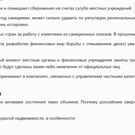
и и помещают сбережения на счетах сугубо местных учреждений.
 под санкциями, может сильно ударить по репутации региональны
ень осторожно.
 стран за работу с клиентами из санкционных списков. В прошлом
а разработки финансовых мер борьбы с отмыванием денег) уже 
нный момент местные органы и финансовые учреждения заняты пр
то будут сделаны какие-либо заявления от официальных лиц.
 принимают в компаниях, связанных с управлением частными капит
и
и активами состояния таких объемов. Поэтому российские свер
орогой недвижимости, в особенности: