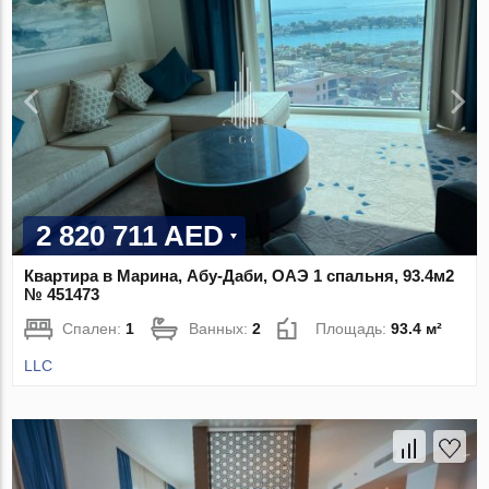
2 820 711 AED
Квартира в Марина, Абу-Даби, ОАЭ 1 спальня, 93.4м2
№ 451473
Спален:
1
Ванных:
2
Площадь:
93.4 м²
LLC