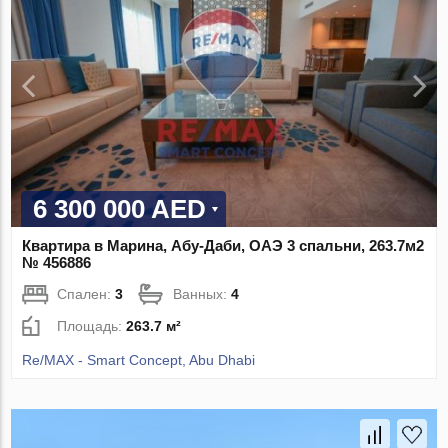
6 300 000 AED
Квартира в Марина, Абу-Даби, ОАЭ 3 спальни, 263.7м2
№ 456886
Спален:
3
Ванных:
4
Площадь:
263.7 м²
Re/MAX - Smart Concept, Abu Dhabi