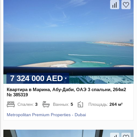
7 324 000 AED
Квартира в Марина, Абу-Даби, ОАЭ 3 спальни, 264м2
№ 385319
Спален:
3
Ванных:
5
Площадь:
264 м²
Metropolitan Premium Properties - Dubai