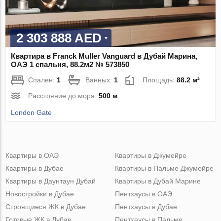
2 303 888 AED
Квартира в Franck Muller Vanguard в Дубай Марина,
ОАЭ 1 спальня, 88.2м2 № 573850
Спален:
1
Ванных:
1
Площадь:
88.2 м²
Расстояние до моря:
500 м
London Gate
Квартиры в ОАЭ
Квартиры в Джумейре
Квартиры в Дубае
Квартиры в Пальме Джумейре
Квартиры в Даунтаун Дубай
Квартиры в Дубай Марине
Новостройки в Дубае
Пентхаусы в ОАЭ
Строящиеся ЖК в Дубае
Пентхаусы в Дубае
Готовые ЖК в Дубае
Пентхаусы в Пальме