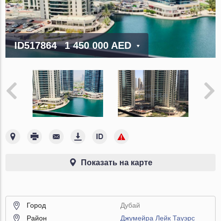
ID517864
1 450 000 AED
Показать на карте
Город
Дубай
Район
Джумейра Лейк Тауэрс