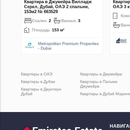
Квартира в Джумейра Вилладж
Квартир
Серкл, Дубай, ОАЭ 2 спальни,
ОАЭ 3 к
153м2 № 663529
Комн
Спален:
2
Ванных:
3
Ван
Площадь:
153 м²
Metropolitan Premium Properties
- Dubai
Квартиры в ОАЭ
Квартиры в Джумейре
Квартиры в Дубае
Квартиры в Пальме
Джумейре
Квартиры в Даунтаун
Дубай
Квартиры в Дубай Марин
НАВИГА