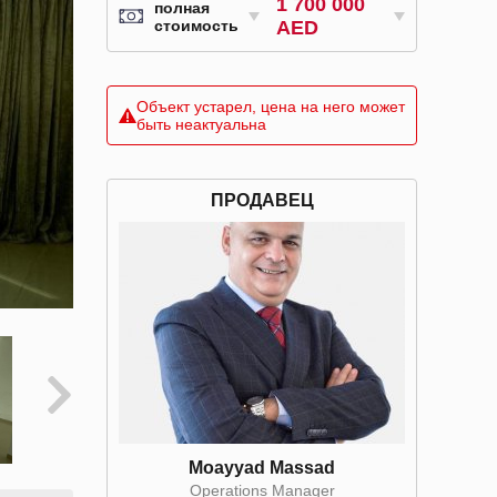
1 700 000
полная
стоимость
AED
Объект устарел, цена на него может
быть неактуальна
ПРОДАВЕЦ
Moayyad Massad
Operations Manager