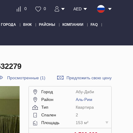
0
0
AED
ГОРОДА
ВНЖ
РАЙОНЫ
КОМПАНИИ
FAQ
32279
Просмотренные (1)
Предложить свою цену
Город
Абу-Даби
Район
Аль-Рим
Тип
Квартира
Спален
2
Площадь
153 м²