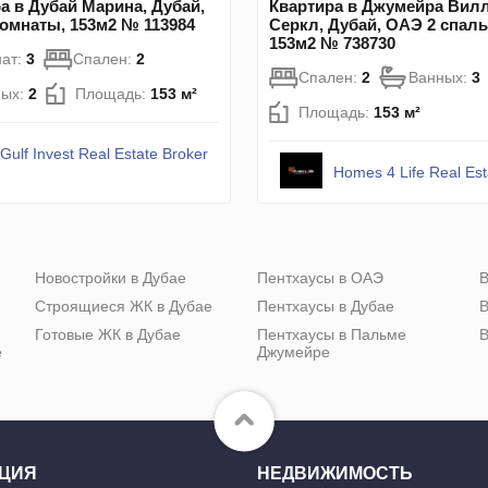
а в Дубай Марина, Дубай,
Квартира в Джумейра Вил
омнаты, 153м2 № 113984
Серкл, Дубай, ОАЭ 2 спаль
153м2 № 738730
ат:
3
Спален:
2
Спален:
2
Ванных:
3
ных:
2
Площадь:
153 м²
Площадь:
153 м²
Gulf Invest Real Estate Broker
Homes 4 Life Real Es
Новостройки в Дубае
Пентхаусы в ОАЭ
В
Строящиеся ЖК в Дубае
Пентхаусы в Дубае
В
Готовые ЖК в Дубае
Пентхаусы в Пальме
В
е
Джумейре
ЦИЯ
НЕДВИЖИМОСТЬ