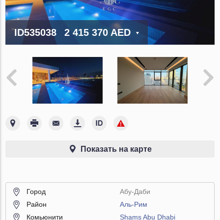
ID535038
2 415 370 AED
Показать на карте
Город
Абу-Даби
Район
Аль-Рим
Комьюнити
Shams Abu Dhabi