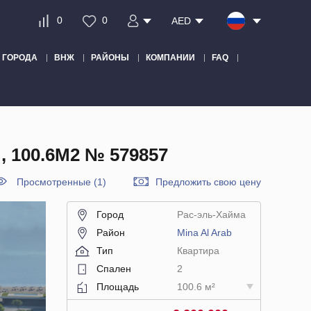
0
0
AED
ГОРОДА
ВНЖ
РАЙОНЫ
КОМПАНИИ
FAQ
 100.6М2 № 579857
Просмотренные (1)
Предложить свою цену
Город
Рас-эль-Хайма
Район
Mina Al Arab
Тип
Квартира
Спален
2
Площадь
100.6 м²