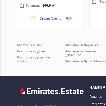
Пло
Площадь:
100.6 м²
Dream Catcher - RAK
Квартиры в ОАЭ
Квартиры в Джумейре
Квартиры в Дубае
Квартиры в Пальме
Джумейре
Квартиры в Даунтаун
Дубай
Квартиры в Дубай Марин
НАВИГА
Главная
Застройщ