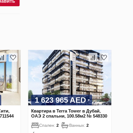
равить
1 623 965 AED
ити,
Квартира в Terra Tower в Дубай,
711544
ОАЭ 2 спальни, 100.58м2 № 548330
Спален:
2
Ванных:
2