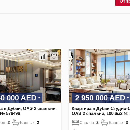
Отп
50 000 AED
2 950 000 AED
а в Дубай, ОАЭ 2 спальни,
Квартира в Дубай Студио-С
 № 576496
ОАЭ 2 спальни, 100.6м2 № 
лен:
2
Ванных:
2
Спален:
2
Ванных:
3