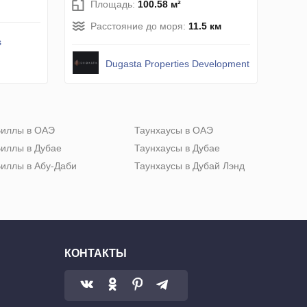
Площадь:
100.58 м²
Расстояние до моря:
11.5 км
s
Dugasta Properties Development
иллы в ОАЭ
Таунхаусы в ОАЭ
иллы в Дубае
Таунхаусы в Дубае
иллы в Абу-Даби
Таунхаусы в Дубай Лэнд
КОНТАКТЫ