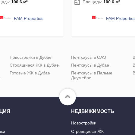
щадь:
100.6 м²
Площадь:
100.6 м²
FAM Properties
FAM Propertie
Новостройки в Дубае
Пентхаусы в ОАЭ
В
Строящиеся ЖК в Дубае
Пентхаусы в Дубае
В
Готовые ЖК в Дубае
Пентхаусы в Пальме
В
е
Джумейре
ЦИЯ
НЕДВИЖИМОСТЬ
Новостройки
ики
Строящиеся ЖК