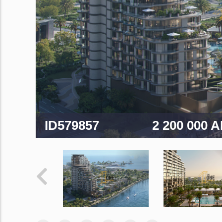
ID579857
2 200 000 