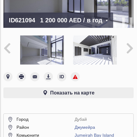
ID621094
1 200 000 AED
/ в год
Показать на карте
Город
Дубай
Район
Джумейра
Комьюнити
Jumeirah Bay Island