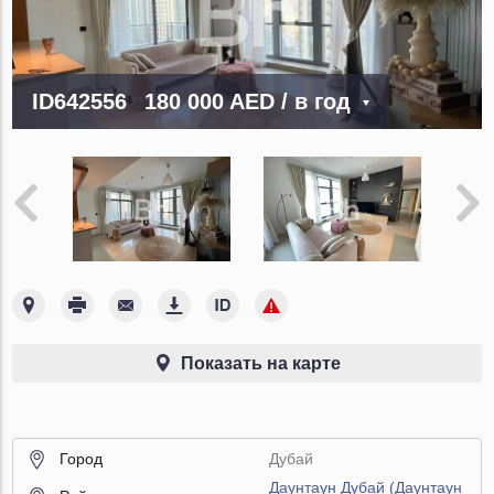
ID642556
180 000 AED
/ в год
Показать на карте
Город
Дубай
Даунтаун Дубай (Даунтаун