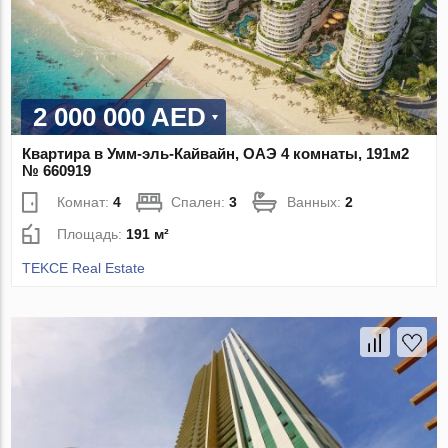
2 000 000 AED
Квартира в Умм-эль-Кайвайн, ОАЭ 4 комнаты, 191м2
№ 660919
Комнат:
4
Спален:
3
Ванных:
2
Площадь:
191 м²
TEKCE Real Estate