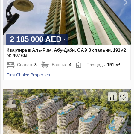
2 185 000 AED
Квартира в Аль-Рим, Абу-Даби, ОАЭ 3 спальни, 191м2
№ 407782
Спален:
3
Ванных:
4
Площадь:
191 м²
First Choice Properties