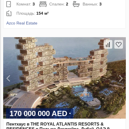
Комнат:
3
Спален:
2
Ванных:
3
Площадь:
154 м²
Azco Real Estate
170 000 000 AED
Пентхаус в THE ROYAL ATLANTIS RESORTS &
RESIDENCES в Пальма Джумейра, Дубай, ОАЭ 9