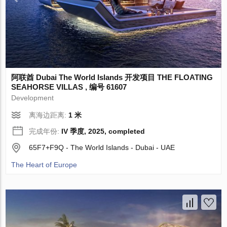
阿联酋 Dubai The World Islands 开发项目 THE FLOATING
SEAHORSE VILLAS , 编号 61607
Development
离海边距离:
1 米
完成年份:
IV 季度, 2025, completed
65F7+F9Q - The World Islands - Dubai - UAE
The Heart of Europe