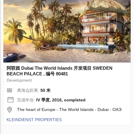
阿联酋 Dubai The World Islands 开发项目 SWEDEN
BEACH PALACE , 编号 80481
Development
离海边距离:
50 米
完成年份:
IV 季度, 2016, completed
The heart of Europe - The World Islands - Dubai - ОАЭ
KLEINDIENST PROPERTIES