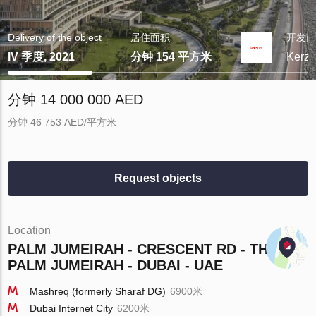
Delivery of the object
居住面积
开发
IV 季度, 2021
分钟 154 平方米
Kerzn
分钟 14 000 000 AED
分钟 46 753 AED/平方米
Request objects
Location
PALM JUMEIRAH - CRESCENT RD - THE
PALM JUMEIRAH - DUBAI - UAE
Mashreq (formerly Sharaf DG)
6900米
Dubai Internet City
6200米