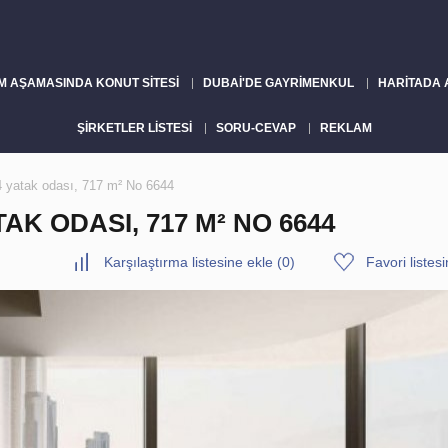
M AŞAMASINDA KONUT SITESI
DUBAI'DE GAYRIMENKUL
HARITADA
ŞIRKETLER LISTESI
SORU-CEVAP
REKLAM
4 yatak odası, 717 m² No 6644
AK ODASI, 717 M² NO 6644
Karşılaştırma listesine ekle
(
0
)
Favori listes