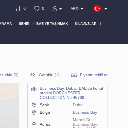
0
0
AED
 ARAMA
ŞEHIR
BAE'YE TAŞINMAK
KILAVUZLAR
ine ekle
(
0
)
Görüldü (1)
Fiyatını teklif et
Business Bay, Dubai, BAE’de konut
projesi DORCHESTER
COLLECTION No 46789
Şehir
Dubai
Bölge
Business Bay
Marasi Dr -
Adres
Business Bay -