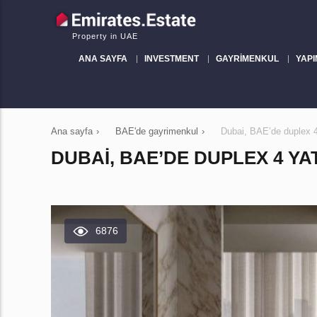
Property in UAE
ANA SAYFA
INVESTMENT
GAYRIMENKUL
YAPI
Ana sayfa
›
BAE'de gayrimenkul
›
Dubai, BAE’de duplex 
DUBAI, BAE’DE DUPLEX 4 YAT
6876