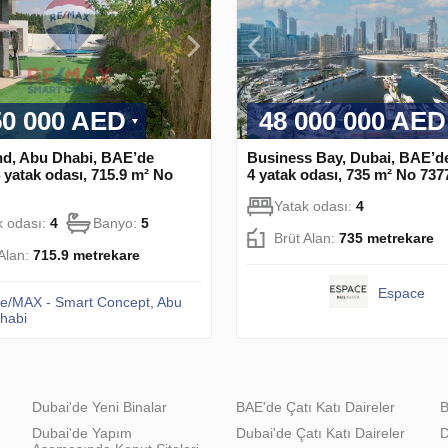
50 000 AED
48 000 000 AED
nd, Abu Dhabi, BAE’de
Business Bay, Dubai, BAE’d
 yatak odası, 715.9 m² No
4 yatak odası, 735 m² No 737
Yatak odası:
4
k odası:
4
Banyo:
5
Brüt Alan:
735 metrekare
 Alan:
715.9 metrekare
Espace
e/MAX - Smart Concept, Abu
habi
Dubai'de Yeni Binalar
BAE'de Çatı Katı Daireler
B
Dubai'de Yapım
Dubai'de Çatı Katı Daireler
D