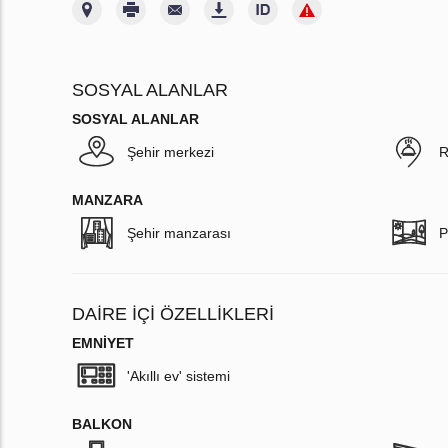
SOSYAL ALANLAR
SOSYAL ALANLAR
Şehir merkezi
R
MANZARA
Şehir manzarası
P
DAIRE IÇI ÖZELLIKLERI
EMNIYET
'Akıllı ev' sistemi
BALKON