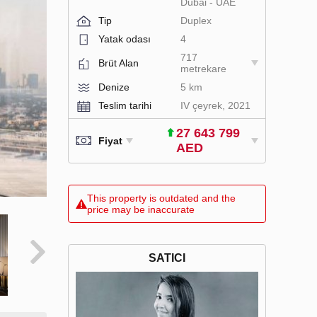
Dubai - UAE
Tip
Duplex
Yatak odası
4
717
Brüt Alan
metrekare
Denize
5 km
Teslim tarihi
IV çeyrek, 2021
27 643 799
Fiyat
AED
This property is outdated and the
price may be inaccurate
SATICI