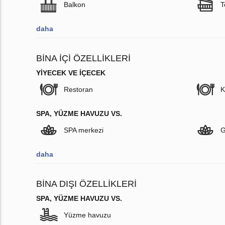
Balkon
T
daha
BINA İÇI ÖZELLIKLERI
YIYECEK VE IÇECEK
Restoran
K
SPA, YÜZME HAVUZU VS.
SPA merkezi
G
daha
BINA DIŞI ÖZELLIKLERI
SPA, YÜZME HAVUZU VS.
Yüzme havuzu