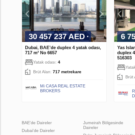
30 457 237 AED
6 7
Dubai, BAE’de duplex 4 yatak odası,
Yas Isla
717 m² No 6657
duplex 4
516303
Yatak odası:
4
Yata
Brüt Alan:
717 metrekare
Brüt
Mi CASA REAL ESTATE
BROKERS
R
D
BAE'de Daireler
Jumeirah Bölgesinde
Daireler
Dubai'de Daireler