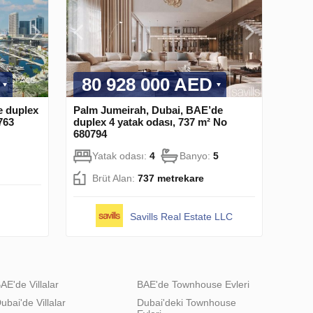
80 928 000 AED
e duplex
Palm Jumeirah, Dubai, BAE’de
763
duplex 4 yatak odası, 737 m² No
680794
Yatak odası:
4
Banyo:
5
Brüt Alan:
737 metrekare
Savills Real Estate LLC
AE'de Villalar
BAE'de Townhouse Evleri
ubai'de Villalar
Dubai'deki Townhouse