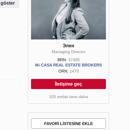
 göster
Элен
Managing Director
BRN:
37495
Mi CASA REAL ESTATE BROKERS
ORN:
1470
İletişime geç
105 emlak tane daha
FAVORI LISTESINE EKLE