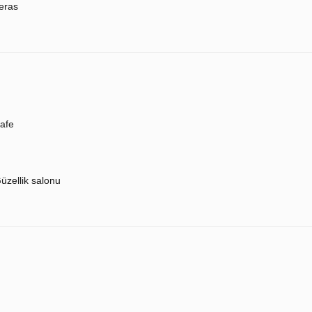
eras
afe
üzellik salonu