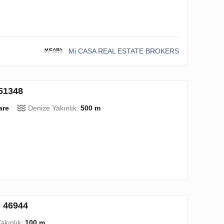
Mi CASA REAL ESTATE BROKERS
 51348
are
Denize Yakınlık:
500 m
o 46944
akınlık:
100 m