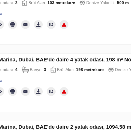
k odası:
2
Brüt Alan:
103 metrekare
Denize Yakınlık:
500 m
la
Marina, Dubai, BAE’de daire 4 yatak odası, 198 m² N
k odası:
4
Banyo:
3
Brüt Alan:
198 metrekare
Denize Y
la
Marina, Dubai, BAE’de daire 2 yatak odası, 1094.58 