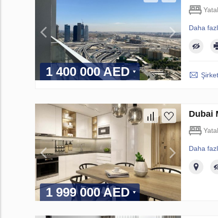
Yata
Daha faz
1 400 000 AED
Şirket
Dubai 
Yata
Daha faz
1 999 000 AED