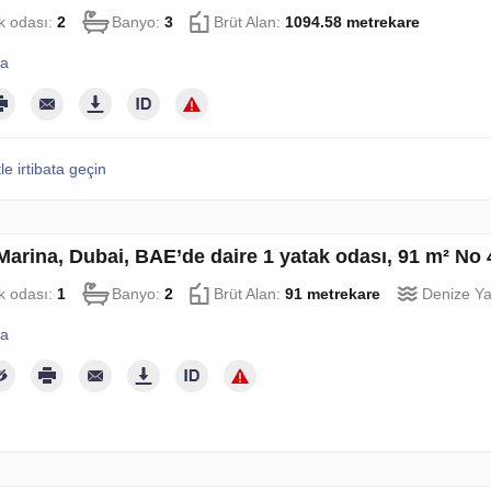
k odası:
2
Banyo:
3
Brüt Alan:
1094.58 metrekare
la
le irtibata geçin
Marina, Dubai, BAE’de daire 1 yatak odası, 91 m² No
k odası:
1
Banyo:
2
Brüt Alan:
91 metrekare
Denize Ya
la