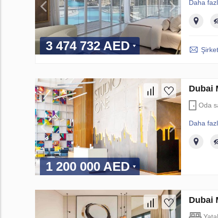
Daha faz
3 474 732 AED
Şirket
Dubai 
Oda s
Daha faz
1 200 000 AED
Dubai 
Yata