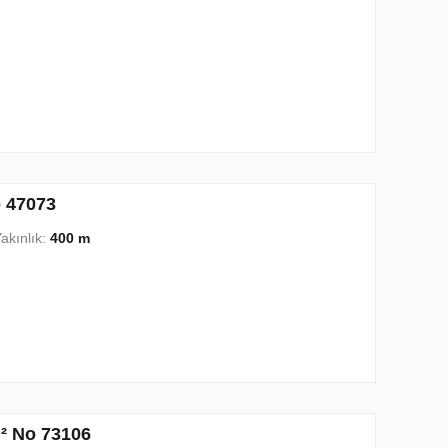
o 47073
akınlık:
400 m
m² No 73106