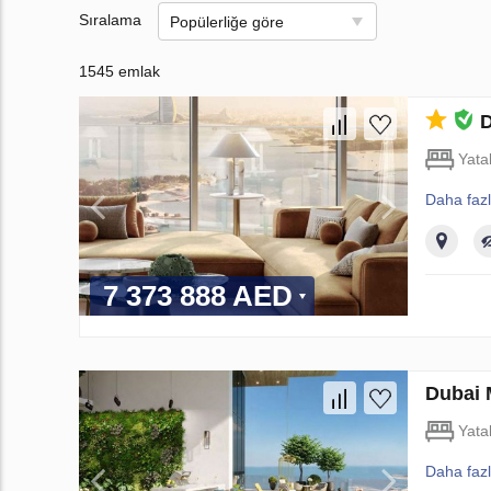
Sıralama
Popülerliğe göre
1545 emlak
D
Yata
Daha faz
7 373 888 AED
Dubai 
Yata
Daha faz