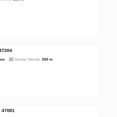
 47204
are
Denize Yakınlık:
500 m
o 47081