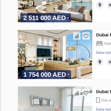
2 511 000 AED
Dubai 
Yata
Daha faz
1 754 000 AED
Dubai 
Oda s
Daha faz