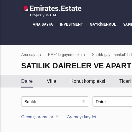
Property in UAE
ANA SAYFA
INVESTMENT
GAYRIMENKUL
YAPI
Ana sayfa
›
BAE'de gayrimenkul
›
Satılık gayrimenkul'da 
SATILIK DAIRELER VE APAR
Daire
Villa
Konut kompleksi
Ticar
Satılık
Daire
Geçmiş aramalar
Aramayı kaydet