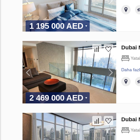
1 195 000 AED
Dubai 
Yata
Daha faz
2 469 000 AED
Dubai 
Yata