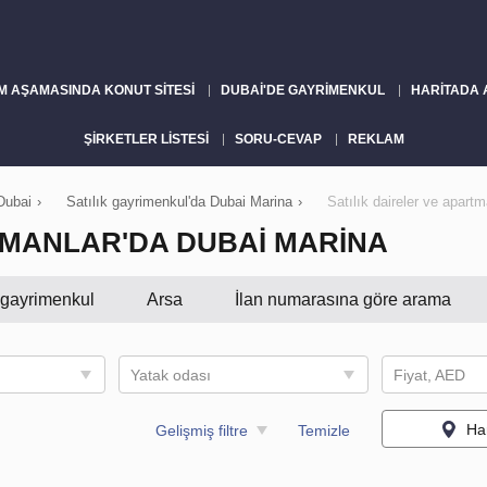
M AŞAMASINDA KONUT SITESI
DUBAI'DE GAYRIMENKUL
HARITADA
ŞIRKETLER LISTESI
SORU-CEVAP
REKLAM
Dubai
›
Satılık gayrimenkul'da Dubai Marina
›
Satılık daireler ve apart
TMANLAR'DA DUBAI MARINA
i gayrimenkul
Arsa
İlan numarasına göre arama
Yatak odası
Fiyat, AED
Ha
Gelişmiş filtre
Temizle