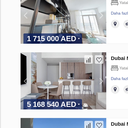
Yata
Daha faz
1 715 000 AED
Dubai 
Yata
Daha faz
5 168 540 AED
Dubai 