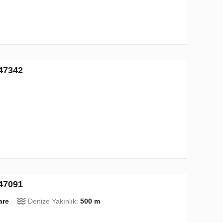
 47342
 47091
are
Denize Yakınlık:
500 m