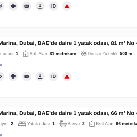
Marina, Dubai, BAE’de daire 1 yatak odası, 81 m² No
k odası:
1
Brüt Alan:
81 metrekare
Denize Yakınlık:
500 m
la
Marina, Dubai, BAE’de daire 1 yatak odası, 66 m² No
ayısı:
2
Yatak odası:
1
Banyo:
2
Brüt Alan:
66 metrek
la