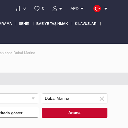
0
0
AED
 ARAMA
ŞEHIR
BAE'YE TAŞINMAK
KILAVUZLAR
manlar'da Dubai Marina
Arama
ritada göster