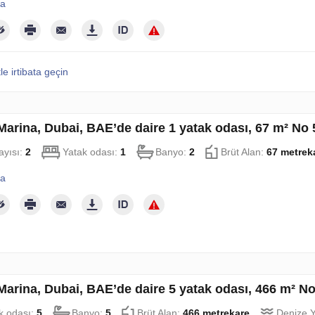
la
le irtibata geçin
Marina, Dubai, BAE’de daire 1 yatak odası, 67 m² No
ayısı:
2
Yatak odası:
1
Banyo:
2
Brüt Alan:
67 metrek
la
Marina, Dubai, BAE’de daire 5 yatak odası, 466 m² N
k odası:
5
Banyo:
5
Brüt Alan:
466 metrekare
Denize Y