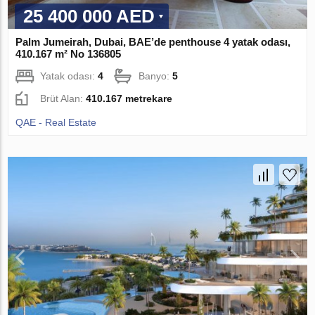
25 400 000 AED
Palm Jumeirah, Dubai, BAE’de penthouse 4 yatak odası,
410.167 m² No 136805
Yatak odası:
4
Banyo:
5
Brüt Alan:
410.167 metrekare
QAE - Real Estate