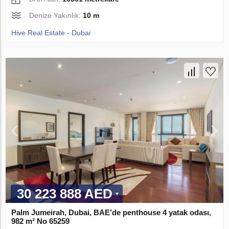
Denize Yakınlık:
10 m
Hive Real Estate - Dubai
30 223 888 AED
Palm Jumeirah, Dubai, BAE’de penthouse 4 yatak odası,
982 m² No 65259