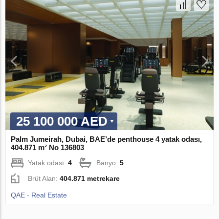
25 100 000 AED
Palm Jumeirah, Dubai, BAE’de penthouse 4 yatak odası,
404.871 m² No 136803
Yatak odası:
4
Banyo:
5
Brüt Alan:
404.871 metrekare
QAE - Real Estate