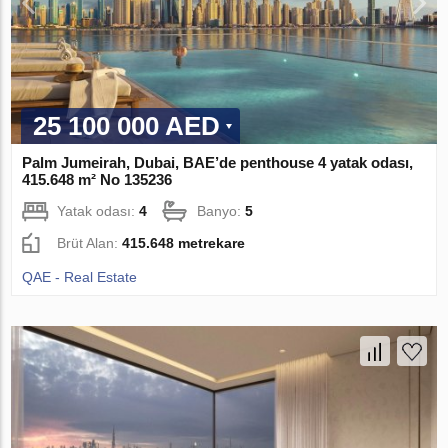
25 100 000 AED
Palm Jumeirah, Dubai, BAE’de penthouse 4 yatak odası,
415.648 m² No 135236
Yatak odası:
4
Banyo:
5
Brüt Alan:
415.648 metrekare
QAE - Real Estate