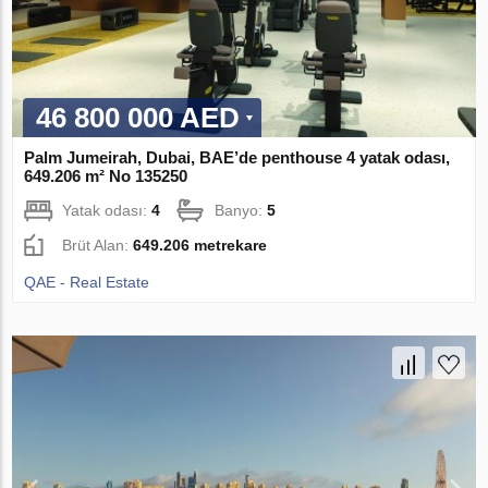
46 800 000 AED
Palm Jumeirah, Dubai, BAE’de penthouse 4 yatak odası,
649.206 m² No 135250
Yatak odası:
4
Banyo:
5
Brüt Alan:
649.206 metrekare
QAE - Real Estate