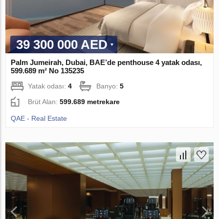
39 300 000 AED
Palm Jumeirah, Dubai, BAE’de penthouse 4 yatak odası,
599.689 m² No 135235
Yatak odası:
4
Banyo:
5
Brüt Alan:
599.689 metrekare
QAE - Real Estate