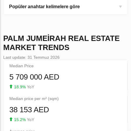
Popüler anahtar kelimelere göre
PALM JUMEIRAH
REAL ESTATE
MARKET TRENDS
Last update: 31 Temmuz 2026
Median Price
5 709 000 AED
18.9%
YoY
Median price per m² (sqm)
38 153 AED
15.2%
YoY