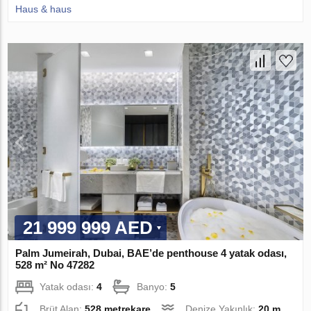
Haus & haus
21 999 999 AED
Palm Jumeirah, Dubai, BAE’de penthouse 4 yatak odası,
528 m² No 47282
Yatak odası:
4
Banyo:
5
Brüt Alan:
528 metrekare
Denize Yakınlık:
20 m