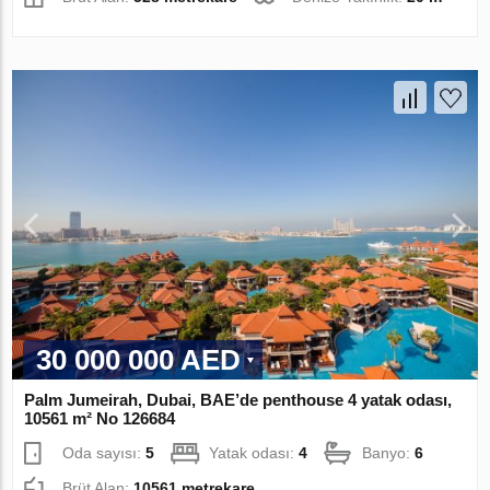
30 000 000 AED
Palm Jumeirah, Dubai, BAE’de penthouse 4 yatak odası,
10561 m² No 126684
Oda sayısı:
5
Yatak odası:
4
Banyo:
6
Brüt Alan:
10561 metrekare