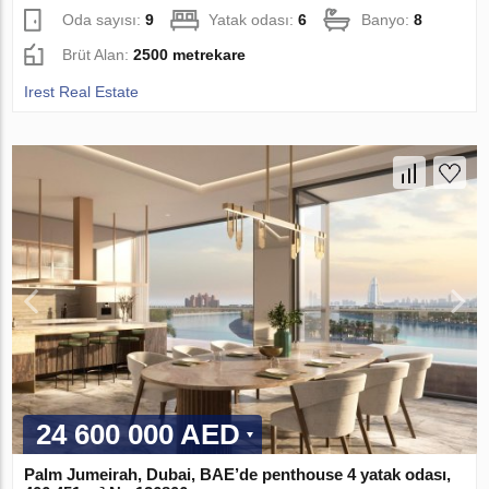
Oda sayısı:
9
Yatak odası:
6
Banyo:
8
Brüt Alan:
2500 metrekare
Irest Real Estate
24 600 000 AED
Palm Jumeirah, Dubai, BAE’de penthouse 4 yatak odası,