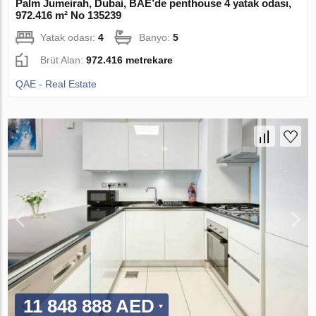
Palm Jumeirah, Dubai, BAE’de penthouse 4 yatak odası,
972.416 m² No 135239
Yatak odası:
4
Banyo:
5
Brüt Alan:
972.416 metrekare
QAE - Real Estate
11 848 888 AED