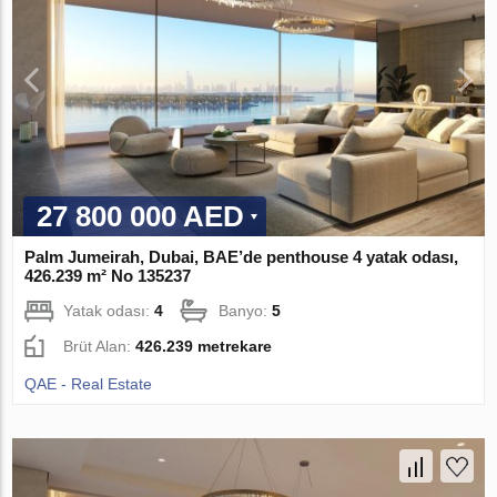
27 800 000 AED
Palm Jumeirah, Dubai, BAE’de penthouse 4 yatak odası,
426.239 m² No 135237
Yatak odası:
4
Banyo:
5
Brüt Alan:
426.239 metrekare
QAE - Real Estate