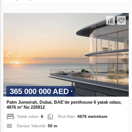
365 000 000 AED
Palm Jumeirah, Dubai, BAE’de penthouse 6 yatak odası,
4876 m² No 226912
Yatak odası:
6
Brüt Alan:
4876 metrekare
Denize Yakınlık:
50 m