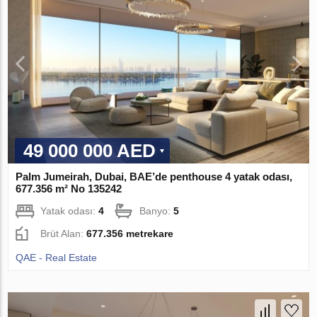
49 000 000 AED
Palm Jumeirah, Dubai, BAE’de penthouse 4 yatak odası,
677.356 m² No 135242
Yatak odası:
4
Banyo:
5
Brüt Alan:
677.356 metrekare
QAE - Real Estate