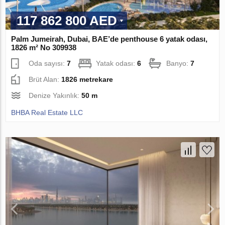
117 862 800 AED
Palm Jumeirah, Dubai, BAE’de penthouse 6 yatak odası,
1826 m² No 309938
Oda sayısı:
7
Yatak odası:
6
Banyo:
7
Brüt Alan:
1826 metrekare
Denize Yakınlık:
50 m
BHBA Real Estate LLC