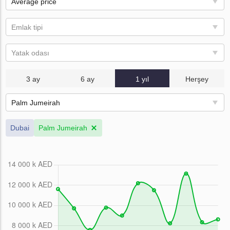
Average price
Emlak tipi
Yatak odası
3 ay
6 ay
1 yıl
Herşey
Palm Jumeirah
Dubai
Palm Jumeirah