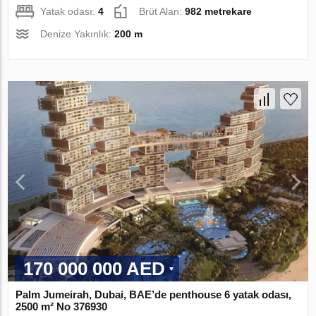
Yatak odası:
4
Brüt Alan:
982 metrekare
Denize Yakınlık:
200 m
170 000 000 AED
Palm Jumeirah, Dubai, BAE’de penthouse 6 yatak odası,
2500 m² No 376930