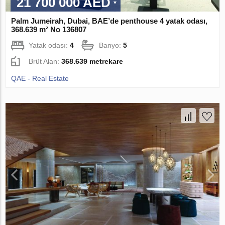
21 700 000 AED
Palm Jumeirah, Dubai, BAE’de penthouse 4 yatak odası,
368.639 m² No 136807
Yatak odası:
4
Banyo:
5
Brüt Alan:
368.639 metrekare
QAE - Real Estate