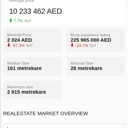
Average price
10 233 462 AED
7.7%
YoY
Minimal Price
Most expensive listing
2 024 AED
225 965 000 AED
-97.3%
YoY
-24.7%
YoY
Median Size
Minimal Size
161 metrekare
28 metrekare
Maximum size
2 915 metrekare
REALESTATE MARKET OVERVIEW