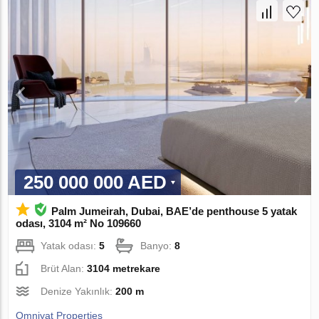
250 000 000 AED
Palm Jumeirah, Dubai, BAE’de penthouse 5 yatak
odası, 3104 m² No 109660
Yatak odası:
5
Banyo:
8
Brüt Alan:
3104 metrekare
Denize Yakınlık:
200 m
Omniyat Properties