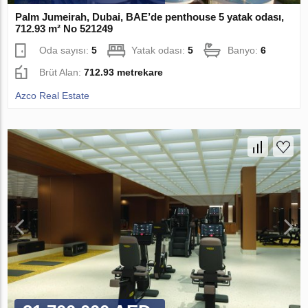
Palm Jumeirah, Dubai, BAE’de penthouse 5 yatak odası,
712.93 m² No 521249
Oda sayısı:
5
Yatak odası:
5
Banyo:
6
Brüt Alan:
712.93 metrekare
Azco Real Estate