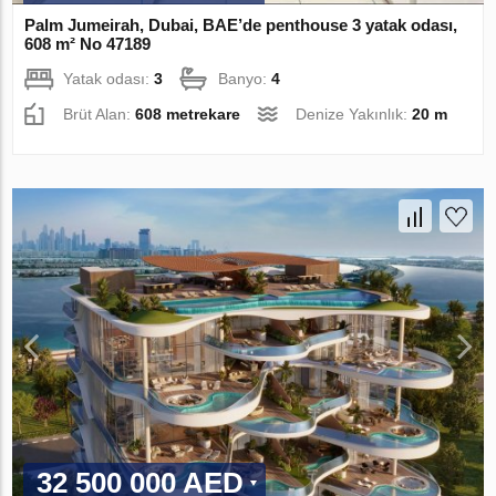
Palm Jumeirah, Dubai, BAE’de penthouse 3 yatak odası,
608 m² No 47189
Yatak odası:
3
Banyo:
4
Brüt Alan:
608 metrekare
Denize Yakınlık:
20 m
32 500 000 AED