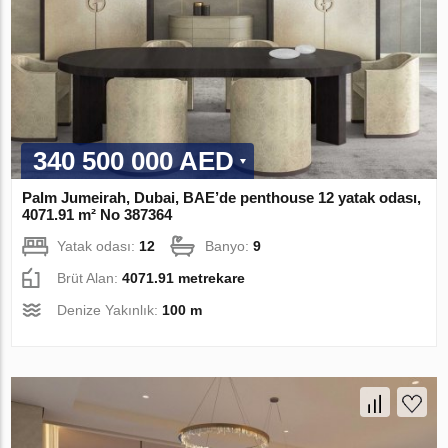
340 500 000 AED
Palm Jumeirah, Dubai, BAE’de penthouse 12 yatak odası,
4071.91 m² No 387364
Yatak odası:
12
Banyo:
9
Brüt Alan:
4071.91 metrekare
Denize Yakınlık:
100 m