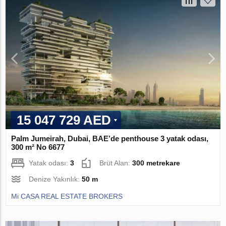
15 047 729 AED
Palm Jumeirah, Dubai, BAE’de penthouse 3 yatak odası,
300 m² No 6677
Yatak odası:
3
Brüt Alan:
300 metrekare
Denize Yakınlık:
50 m
Mi CASA REAL ESTATE BROKERS