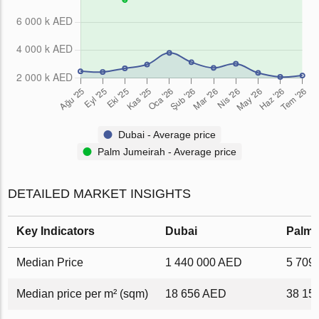
Dubai - Average price
Palm Jumeirah - Average price
DETAILED MARKET INSIGHTS
Key Indicators
Dubai
Palm 
Median Price
1 440 000 AED
5 709
Median price per m² (sqm)
18 656 AED
38 15