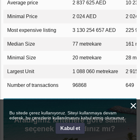
Average price
2 837 625 AED
10 23
Minimal Price
2 024 AED
2 024
Most expensive listing
3 130 254 657 AED
225 9
Median Size
77 metrekare
161 m
Minimal Size
20 metrekare
28 me
Largest Unit
1 088 060 metrekare
2 915
Number of transactions
96868
649
×
Bu sitede çerez kullanıyoruz. Siteyi kullanmaya devam
ederek, bu çerezlerin kullanılmasını kabul etmiş olursunuz.
Aradığınız kriterlere göre satılık
seçenek bulamadınız mı?
Kabul et