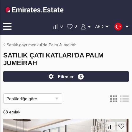
0
0
AED
Satılık gayrimenkul'da Palm Jumeirah
SATILIK ÇATI KATLARI'DA PALM
JUMEIRAH
Filtreler
3
Popülerliğe göre
88 emlak