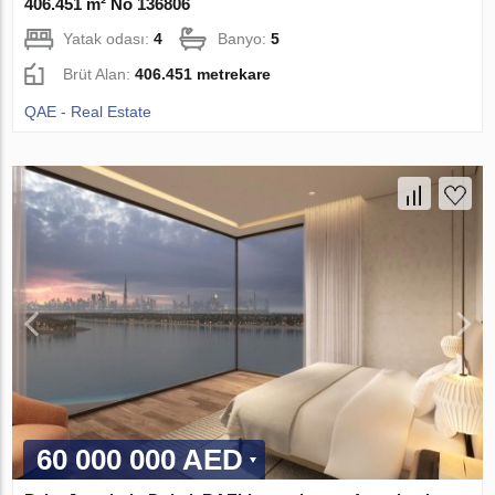
406.451 m² No 136806
Yatak odası:
4
Banyo:
5
Brüt Alan:
406.451 metrekare
QAE - Real Estate
60 000 000 AED