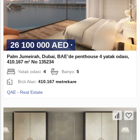
26 100 000 AED
Palm Jumeirah, Dubai, BAE’de penthouse 4 yatak odası,
410.167 m² No 135234
Yatak odası:
4
Banyo:
5
Brüt Alan:
410.167 metrekare
QAE - Real Estate