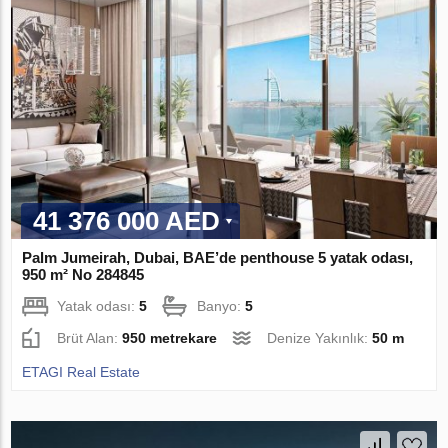
41 376 000 AED
Palm Jumeirah, Dubai, BAE’de penthouse 5 yatak odası,
950 m² No 284845
Yatak odası:
5
Banyo:
5
Brüt Alan:
950 metrekare
Denize Yakınlık:
50 m
ETAGI Real Estate