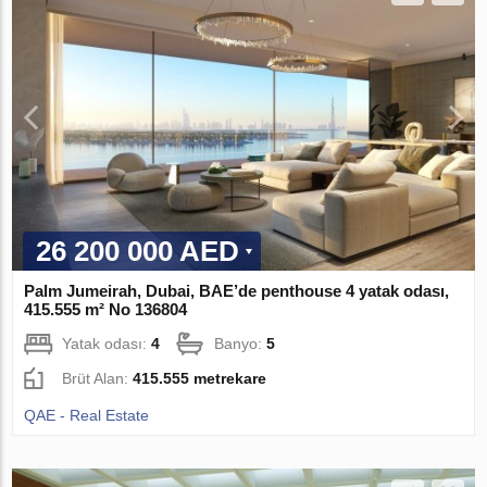
26 200 000 AED
Palm Jumeirah, Dubai, BAE’de penthouse 4 yatak odası,
415.555 m² No 136804
Yatak odası:
4
Banyo:
5
Brüt Alan:
415.555 metrekare
QAE - Real Estate