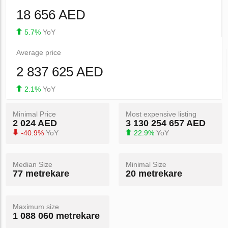
18 656 AED
5.7%
YoY
Average price
2 837 625 AED
2.1%
YoY
Minimal Price
Most expensive listing
2 024 AED
3 130 254 657 AED
-40.9%
YoY
22.9%
YoY
Median Size
Minimal Size
77 metrekare
20 metrekare
Maximum size
1 088 060 metrekare