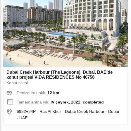
Dubai Creek Harbour (The Lagoons), Dubai, BAE’de
konut projesi VIDA RESIDENCES No 46758
Konut sitesi
Denize Yakınlık:
12 km
Tamamlanma yılı:
IV çeyrek, 2022, completed
6932+84P - Ras Al Khor - Dubai Creek Harbour - Dubai
- UAE