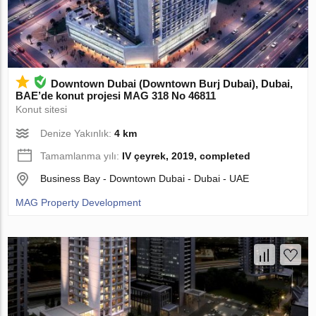
Downtown Dubai (Downtown Burj Dubai), Dubai,
BAE’de konut projesi MAG 318 No 46811
Konut sitesi
Denize Yakınlık:
4 km
Tamamlanma yılı:
IV çeyrek, 2019, completed
Business Bay - Downtown Dubai - Dubai - UAE
MAG Property Development