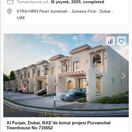
Tamamlanma yılı:
III çeyrek, 2025, completed
67R4+HRH Pearl Jumeirah - Jumeira First - Dubai -
UAE
Al Furjan, Dubai, BAE’de konut projesi Purvanchal
Townhouse No 715552