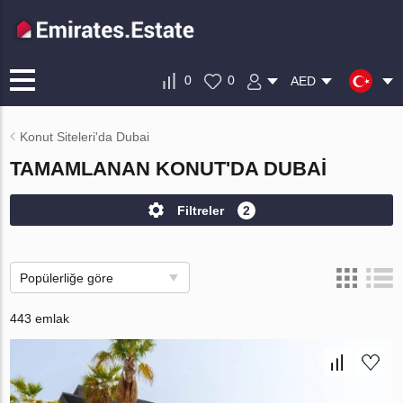
0
0
AED
Konut Siteleri'da Dubai
TAMAMLANAN KONUT'DA DUBAI
Filtreler
2
Popülerliğe göre
443 emlak