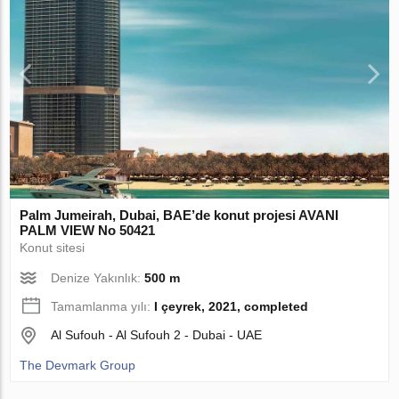
Palm Jumeirah, Dubai, BAE’de konut projesi AVANI
PALM VIEW No 50421
Konut sitesi
Denize Yakınlık:
500 m
Tamamlanma yılı:
I çeyrek, 2021, completed
Al Sufouh - Al Sufouh 2 - Dubai - UAE
The Devmark Group