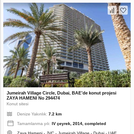
Jumeirah Village Circle, Dubai, BAE’de konut projesi
ZAYA HAMENI No 294474
Konut sitesi
Denize Yakınlık:
7.2 km
Tamamlanma yılı:
IV çeyrek, 2014, completed
Zaya Hameni - JVC - Jumeirah Village - Dubai - UAE