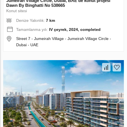
Jumeirah Village Circle, Dubai, BAE’de konut projesi
Dawn By Binghatti No 538665
Konut sitesi
Denize Yakınlık:
7 km
Tamamlanma yılı:
IV çeyrek, 2024, completed
Street 7 - Jumeirah Village - Jumeirah Village Circle -
Dubai - UAE