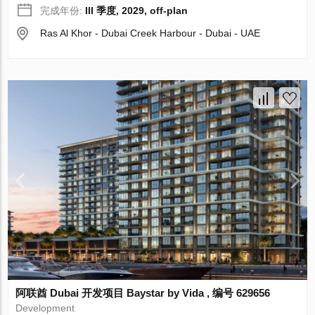
完成年份:
III 季度, 2029, off-plan
Ras Al Khor - Dubai Creek Harbour - Dubai - UAE
阿联酋 Dubai 开发项目 Baystar by Vida , 编号 629656
Development