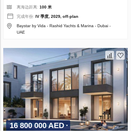
离海边距离:
100 米
完成年份:
IV 季度, 2029, off-plan
Baystar by Vida - Rashid Yachts & Marina - Dubai -
UAE
16 800 000 AED