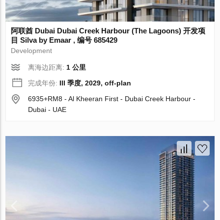
阿联酋 Dubai Dubai Creek Harbour (The Lagoons) 开发项
目 Silva by Emaar , 编号 685429
Development
离海边距离:
1 公里
完成年份:
III 季度, 2029, off-plan
6935+RM8 - Al Kheeran First - Dubai Creek Harbour -
Dubai - UAE