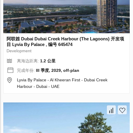
阿联酋 Dubai Dubai Creek Harbour (The Lagoons) 开发项
目 Lyvia By Palace , 编号 645474
Development
离海边距离:
1.2 公里
完成年份:
III 季度, 2029, off-plan
Lyvia By Palace - Al Kheeran First - Dubai Creek
Harbour - Dubai - UAE