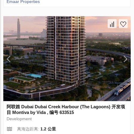
Emaar Properties
阿联酋 Dubai Dubai Creek Harbour (The Lagoons) 开发项
目 Montiva by Vida , 编号 633515
Development
离海边距离:
1.2 公里