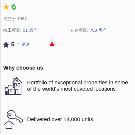
成立于 1997
峻工项目:
91 房产
在建项目:
708 房产
5
4 评论
Why choose us
Portfolio of exceptional properties in some
of the world’s most coveted locations
Delivered over 14,000 units