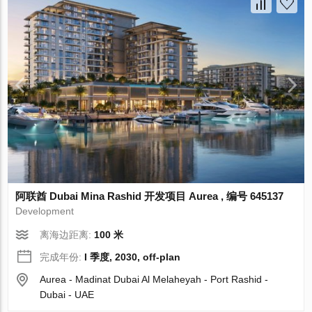
阿联酋 Dubai Mina Rashid 开发项目 Aurea , 编号 645137
Development
离海边距离:
100 米
完成年份:
I 季度, 2030, off-plan
Aurea - Madinat Dubai Al Melaheyah - Port Rashid -
Dubai - UAE