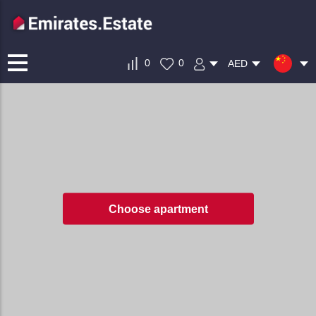
0
0
AED
Choose apartment