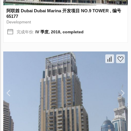
阿联酋 Dubai Dubai Marina 开发项目 NO.9 TOWER , 编号
65177
Development
完成年份:
IV 季度, 2018, completed