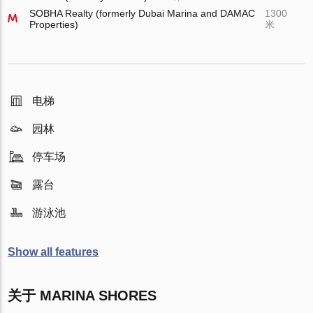
SOBHA Realty (formerly Dubai Marina and DAMAC
1300
Properties)
米
电梯
园林
停车场
露台
游泳池
Show all features
关于 MARINA SHORES