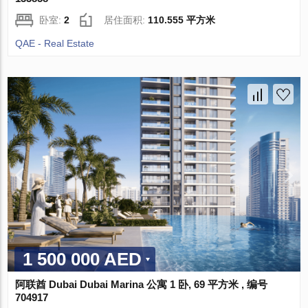
卧室:
2
居住面积:
110.555 平方米
QAE - Real Estate
1 500 000 AED
阿联酋 Dubai Dubai Marina 公寓 1 卧, 69 平方米 , 编号
704917