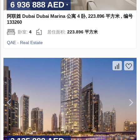
6 936 888 AED
阿联酋 Dubai Dubai Marina 公寓 4 卧, 223.896 平方米 , 编号
133260
卧室:
4
居住面积:
223.896 平方米
QAE - Real Estate