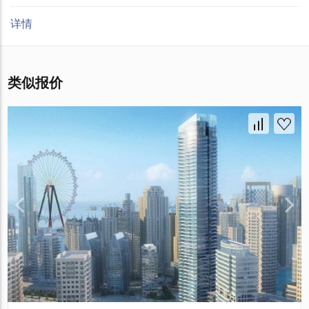
详情
类似报价