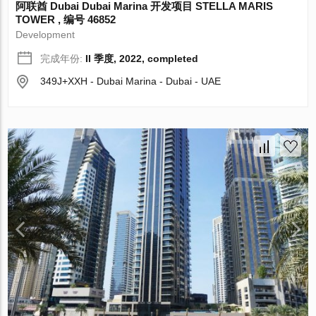
阿联酋 Dubai Dubai Marina 开发项目 STELLA MARIS
TOWER , 编号 46852
Development
完成年份:
II 季度, 2022, completed
349J+XXH - Dubai Marina - Dubai - UAE