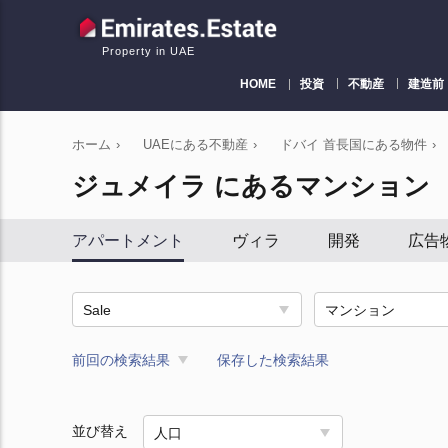
Property in UAE
HOME
投資
不動産
建造前
ホーム
›
UAEにある不動産
›
ドバイ 首長国にある物件
›
ジュメイラ にあるマンション
アパートメント
ヴィラ
開発
広告
Sale
マンション
前回の検索結果
保存した検索結果
並び替え
人口