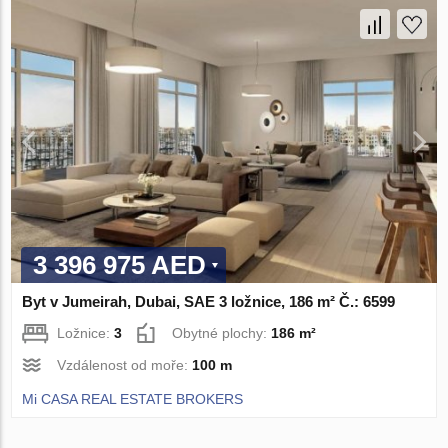
3 396 975 AED
Byt v Jumeirah, Dubai, SAE 3 ložnice, 186 m² Č.: 6599
Ložnice:
3
Obytné plochy:
186 m²
Vzdálenost od moře:
100 m
Mi CASA REAL ESTATE BROKERS