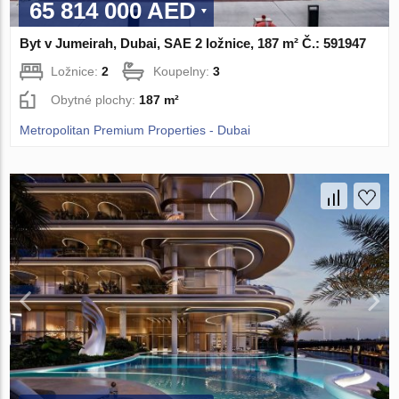
65 814 000 AED
Byt v Jumeirah, Dubai, SAE 2 ložnice, 187 m² Č.: 591947
Ložnice:
2
Koupelny:
3
Obytné plochy:
187 m²
Metropolitan Premium Properties - Dubai