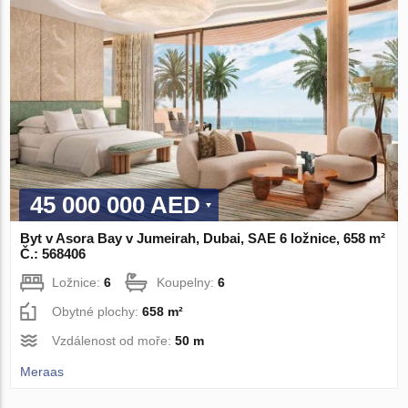
45 000 000 AED
Byt v Asora Bay v Jumeirah, Dubai, SAE 6 ložnice, 658 m²
Č.: 568406
Ložnice:
6
Koupelny:
6
Obytné plochy:
658 m²
Vzdálenost od moře:
50 m
Meraas