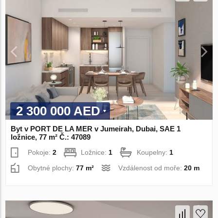
2 300 000 AED
Byt v PORT DE LA MER v Jumeirah, Dubai, SAE 1
ložnice, 77 m² Č.: 47089
Pokoje:
2
Ložnice:
1
Koupelny:
1
Obytné plochy:
77 m²
Vzdálenost od moře:
20 m