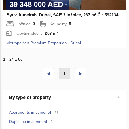
39 348 000 AED
Byt v Jumeirah, Dubai, SAE 3 ložnice, 267 m² Č.: 592134
Ložnice:
3
Koupelny:
5
Obytné plochy:
267 m²
Metropolitan Premium Properties - Dubai
1 - 24 z 86
1
By type of property
Apartments in Jumeirah
86
Duplexes in Jumeirah
2