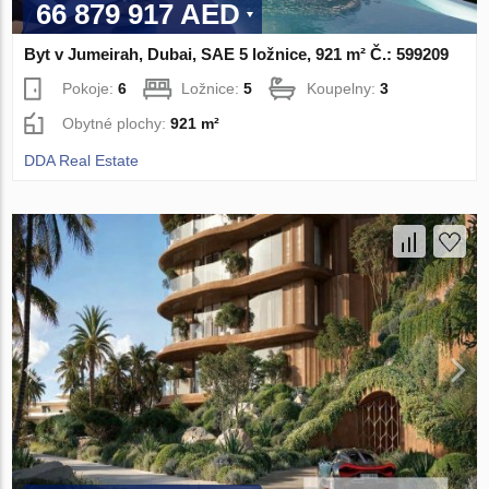
66 879 917 AED
Byt v Jumeirah, Dubai, SAE 5 ložnice, 921 m² Č.: 599209
Pokoje:
6
Ložnice:
5
Koupelny:
3
Obytné plochy:
921 m²
DDA Real Estate