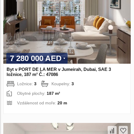
7 280 000 AED
Byt v PORT DE LA MER v Jumeirah, Dubai, SAE 3
ložnice, 187 m² Č.: 47086
Ložnice:
3
Koupelny:
3
Obytné plochy:
187 m²
Vzdálenost od moře:
20 m