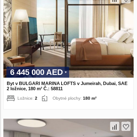
6 445 000 AED
Byt v BULGARI MARINA LOFTS v Jumeirah, Dubai, SAE
2 ložnice, 180 m² Č.: 58811
Ložnice:
2
Obytné plochy:
180 m²