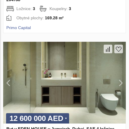
Ložnice:
3
Koupelny:
3
Obytné plochy:
169.28 m²
Primo Capital
12 600 000 AED
Byt v EDEN HOUSE v Jumeirah, Dubai, SAE 4 ložnice,