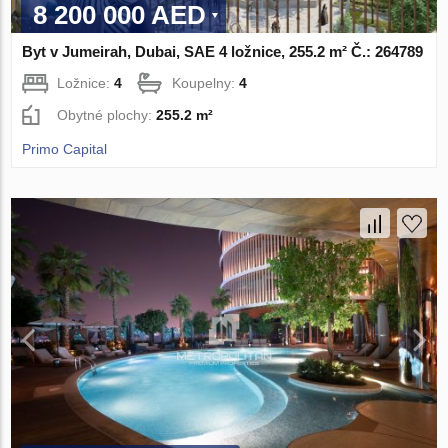
8 200 000 AED
Byt v Jumeirah, Dubai, SAE 4 ložnice, 255.2 m² Č.: 264789
Ložnice:
4
Koupelny:
4
Obytné plochy:
255.2 m²
Primo Capital