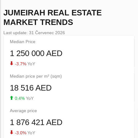
JUMEIRAH
REAL ESTATE
MARKET TRENDS
Last update: 31 Červenec 2026
Median Price
1 250 000 AED
-3.7%
YoY
Median price per m² (sqm)
18 516 AED
0.4%
YoY
Average price
1 876 421 AED
-3.0%
YoY