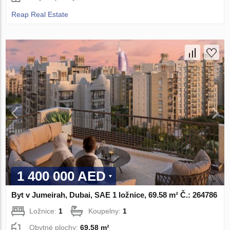
Reap Real Estate
1 400 000 AED
Byt v Jumeirah, Dubai, SAE 1 ložnice, 69.58 m² Č.: 264786
Ložnice:
1
Koupelny:
1
Obytné plochy:
69.58 m²