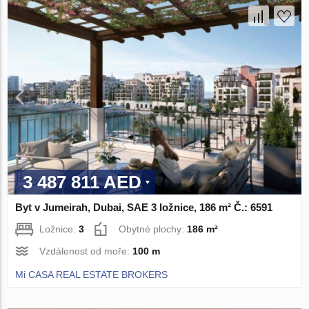
3 487 811 AED
Byt v Jumeirah, Dubai, SAE 3 ložnice, 186 m² Č.: 6591
Ložnice:
3
Obytné plochy:
186 m²
Vzdálenost od moře:
100 m
Mi CASA REAL ESTATE BROKERS