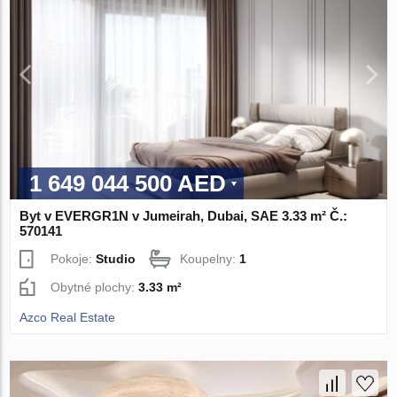
1 649 044 500 AED
Byt v EVERGR1N v Jumeirah, Dubai, SAE 3.33 m² Č.:
570141
Pokoje:
Studio
Koupelny:
1
Obytné plochy:
3.33 m²
Azco Real Estate