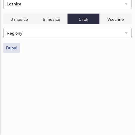
Ložnice
3 měsíce
6 měsíců
1 rok
Všechno
Regiony
Dubai