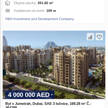
Obytné plochy:
351.82 m²
Vzdálenost od moře:
100 m
H&H Investment and Development Company
4 000 000 AED
Byt v Jumeirah, Dubai, SAE 3 ložnice, 169.28 m² Č.:
264788