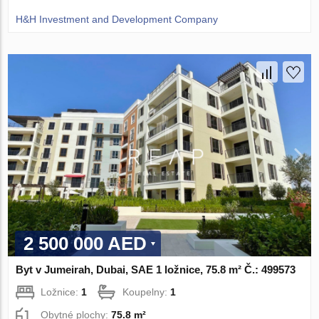
H&H Investment and Development Company
2 500 000 AED
Byt v Jumeirah, Dubai, SAE 1 ložnice, 75.8 m² Č.: 499573
Ložnice:
1
Koupelny:
1
Obytné plochy:
75.8 m²