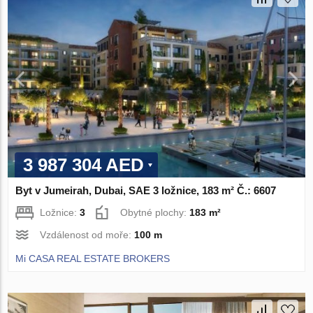
3 987 304 AED
Byt v Jumeirah, Dubai, SAE 3 ložnice, 183 m² Č.: 6607
Ložnice:
3
Obytné plochy:
183 m²
Vzdálenost od moře:
100 m
Mi CASA REAL ESTATE BROKERS