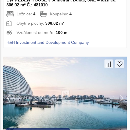
306.02 m² Č.: 481010
Ložnice:
4
Koupelny:
4
Obytné plochy:
306.02 m²
Vzdálenost od moře:
100 m
H&H Investment and Development Company