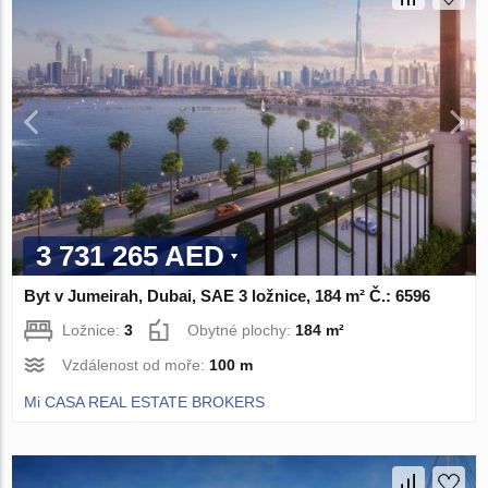
3 731 265 AED
Byt v Jumeirah, Dubai, SAE 3 ložnice, 184 m² Č.: 6596
Ložnice:
3
Obytné plochy:
184 m²
Vzdálenost od moře:
100 m
Mi CASA REAL ESTATE BROKERS