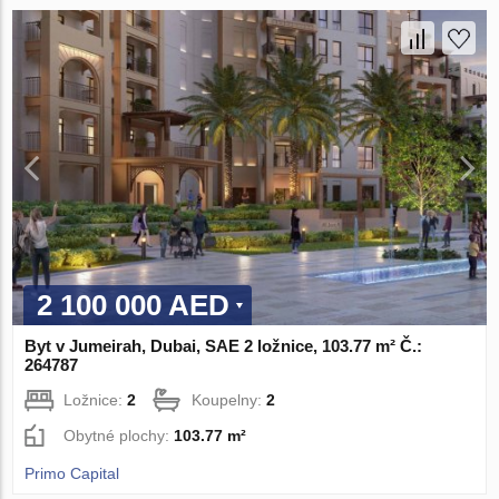
2 100 000 AED
Byt v Jumeirah, Dubai, SAE 2 ložnice, 103.77 m² Č.:
264787
Ložnice:
2
Koupelny:
2
Obytné plochy:
103.77 m²
Primo Capital