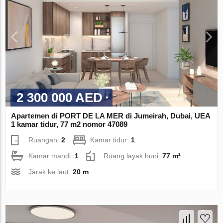
2 300 000 AED
Apartemen di PORT DE LA MER di Jumeirah, Dubai, UEA
1 kamar tidur, 77 m2 nomor 47089
Ruangan:
2
Kamar tidur:
1
Kamar mandi:
1
Ruang layak huni:
77 m²
Jarak ke laut:
20 m