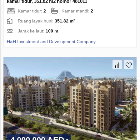
kamar tidur, 351.82 m2 nomor 481011
Kamar tidur:
2
Kamar mandi:
2
Ruang layak huni:
351.82 m²
Jarak ke laut:
100 m
H&H Investment and Development Company
4 000 000 AED