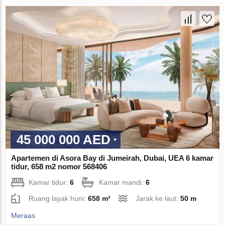
45 000 000 AED
Apartemen di Asora Bay di Jumeirah, Dubai, UEA 6 kamar
tidur, 658 m2 nomor 568406
Kamar tidur:
6
Kamar mandi:
6
Ruang layak huni:
658 m²
Jarak ke laut:
50 m
Meraas