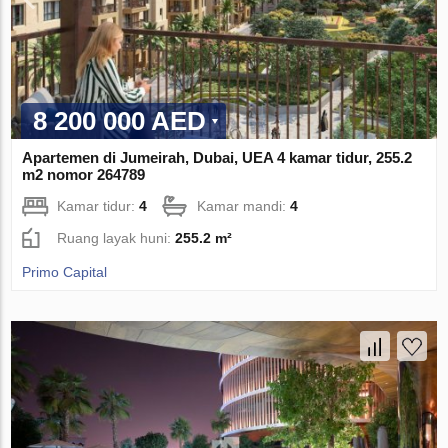
8 200 000 AED
Apartemen di Jumeirah, Dubai, UEA 4 kamar tidur, 255.2
m2 nomor 264789
Kamar tidur:
4
Kamar mandi:
4
Ruang layak huni:
255.2 m²
Primo Capital