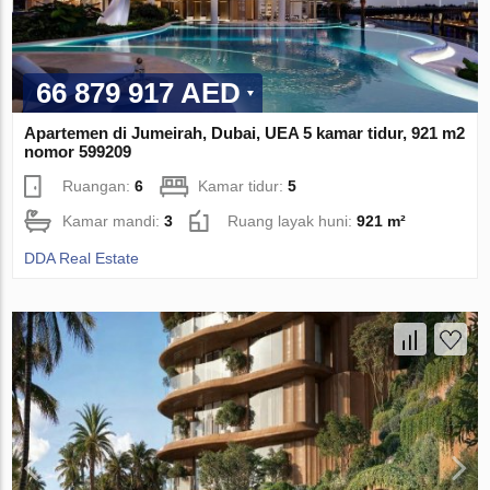
66 879 917 AED
Apartemen di Jumeirah, Dubai, UEA 5 kamar tidur, 921 m2
nomor 599209
Ruangan:
6
Kamar tidur:
5
Kamar mandi:
3
Ruang layak huni:
921 m²
DDA Real Estate