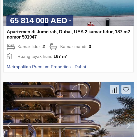
65 814 000 AED
Apartemen di Jumeirah, Dubai, UEA 2 kamar tidur, 187 m2
nomor 591947
Kamar tidur:
2
Kamar mandi:
3
Ruang layak huni:
187 m²
Metropolitan Premium Properties - Dubai