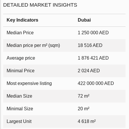
DETAILED MARKET INSIGHTS
Key Indicators
Dubai
Median Price
1 250 000 AED
Median price per m² (sqm)
18 516 AED
Average price
1 876 421 AED
Minimal Price
2 024 AED
Most expensive listing
422 000 000 AED
Median Size
72 m²
Minimal Size
20 m²
Largest Unit
4 618 m²