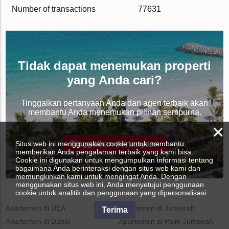
Number of transactions
77631
Tidak dapat menemukan properti
yang Anda cari?
Tinggalkan pertanyaan Anda dan agen terbaik akan
membantu Anda menemukan pilihan sempurna.
×
Situs web ini menggunakan cookie untuk membantu
Tinggalkan pertanyaan
memberikan Anda pengalaman terbaik yang kami bisa.
Cookie ini digunakan untuk mengumpulkan informasi tentang
bagaimana Anda berinteraksi dengan situs web kami dan
memungkinkan kami untuk mengingat Anda. Dengan
menggunakan situs web ini, Anda menyetujui penggunaan
cookie untuk analitik dan penggunaan yang dipersonalisasi.
Apartemen di UEA
Apartemen di Jumeirah
Terima
Apartemen di Dubai
Apartemen di Palm Jumeirah