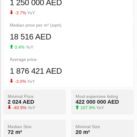
1 250 000 AED
-3.7%
YoY
Median price per m² (sqm)
18 516 AED
0.4%
YoY
Average price
1 876 421 AED
-3.0%
YoY
Minimal Price
Most expensive listing
2 024 AED
422 000 000 AED
-40.9%
YoY
107.9%
YoY
Median Size
Minimal Size
72 m²
20 m²