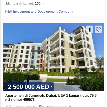
Jarak ke laut:
100 m
H&H Investment and Development Company
2 500 000 AED
Apartemen di Jumeirah, Dubai, UEA 1 kamar tidur, 75.8
m2 nomor 499573
Kamar tidur:
1
Kamar mandi:
1