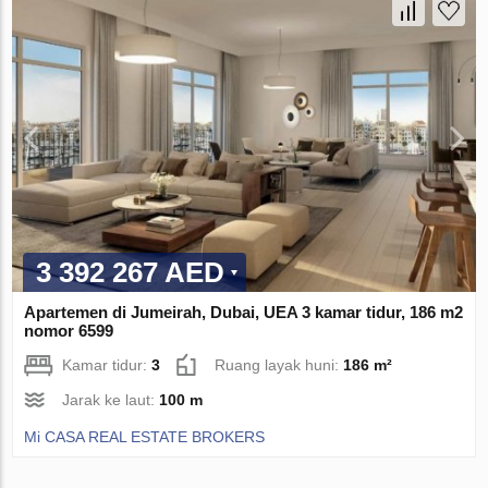
3 392 267 AED
Apartemen di Jumeirah, Dubai, UEA 3 kamar tidur, 186 m2
nomor 6599
Kamar tidur:
3
Ruang layak huni:
186 m²
Jarak ke laut:
100 m
Mi CASA REAL ESTATE BROKERS