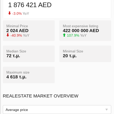
1 876 421 AED
-3.0%
YoY
Minimal Price
Most expensive listing
2 024 AED
422 000 000 AED
-40.9%
YoY
107.9%
YoY
Median Size
Minimal Size
72 τ.μ.
20 τ.μ.
Maximum size
4 618 τ.μ.
REALESTATE MARKET OVERVIEW
Average price