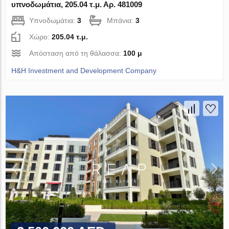
υπνοδωμάτια, 205.04 τ.μ. Αρ. 481009
Υπνοδωμάτια:
3
Μπάνια:
3
Χώρο:
205.04 τ.μ.
Απόσταση από τη θάλασσα:
100 μ
H&H Investment and Development Company