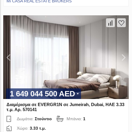
Mi CASA REAL ESTATE BROKERS
1 649 044 500 AED
Διαμέρισμα σε EVERGR1N σε Jumeirah, Dubai, ΗΑΕ 3.33
τ.μ. Αρ. 570141
Δωμάτια:
Στούντιο
Μπάνια:
1
Χώρο:
3.33 τ.μ.