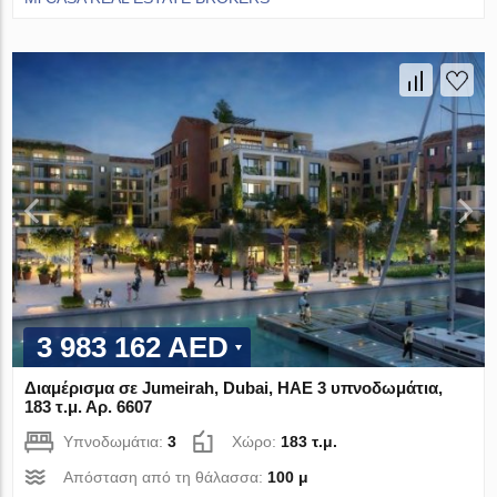
3 983 162 AED
Διαμέρισμα σε Jumeirah, Dubai, ΗΑΕ 3 υπνοδωμάτια,
183 τ.μ. Αρ. 6607
Υπνοδωμάτια:
3
Χώρο:
183 τ.μ.
Απόσταση από τη θάλασσα:
100 μ