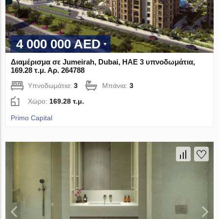
4 000 000 AED
Διαμέρισμα σε Jumeirah, Dubai, ΗΑΕ 3 υπνοδωμάτια,
169.28 τ.μ. Αρ. 264788
Υπνοδωμάτια:
3
Μπάνια:
3
Χώρο:
169.28 τ.μ.
Primo Capital