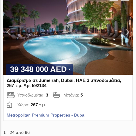
39 348 000 AED
Διαμέρισμα σε Jumeirah, Dubai, ΗΑΕ 3 υπνοδωμάτια,
267 τ.μ. Αρ. 592134
Υπνοδωμάτια:
3
Μπάνια:
5
Χώρο:
267 τ.μ.
Metropolitan Premium Properties - Dubai
1 - 24 από 86