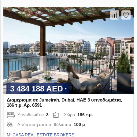
3 484 188 AED
Διαμέρισμα σε Jumeirah, Dubai, ΗΑΕ 3 υπνοδωμάτια,
186 τ.μ. Αρ. 6591
Υπνοδωμάτια:
3
Χώρο:
186 τ.μ.
Απόσταση από τη θάλασσα:
100 μ
Mi CASA REAL ESTATE BROKERS