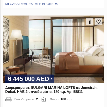
Mi CASA REAL ESTATE BROKERS
6 445 000 AED
Διαμέρισμα σε BULGARI MARINA LOFTS σε Jumeirah,
Dubai, ΗΑΕ 2 υπνοδωμάτια, 180 τ.μ. Αρ. 58811
Υπνοδωμάτια:
2
Χώρο:
180 τ.μ.