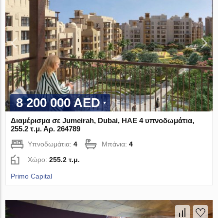
8 200 000 AED
Διαμέρισμα σε Jumeirah, Dubai, ΗΑΕ 4 υπνοδωμάτια,
255.2 τ.μ. Αρ. 264789
Υπνοδωμάτια:
4
Μπάνια:
4
Χώρο:
255.2 τ.μ.
Primo Capital