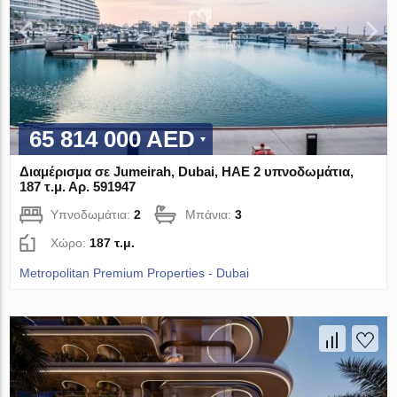
65 814 000 AED
Διαμέρισμα σε Jumeirah, Dubai, ΗΑΕ 2 υπνοδωμάτια,
187 τ.μ. Αρ. 591947
Υπνοδωμάτια:
2
Μπάνια:
3
Χώρο:
187 τ.μ.
Metropolitan Premium Properties - Dubai