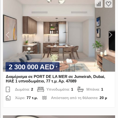
2 300 000 AED
Διαμέρισμα σε PORT DE LA MER σε Jumeirah, Dubai,
ΗΑΕ 1 υπνοδωμάτιο, 77 τ.μ. Αρ. 47089
Δωμάτια:
2
Υπνοδωμάτια:
1
Μπάνια:
1
Χώρο:
77 τ.μ.
Απόσταση από τη θάλασσα:
20 μ