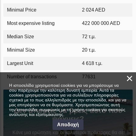
Minimal Price
2 024 AED
Most expensive listing
422 000 000 AED
Median Size
72 τ.μ.
Minimal Size
20 τ.μ.
Largest Unit
4 618 τ.μ.
×
Number of transactions
77631
Η ιστοσελίδα χρησιμοποιεί cookies για να μπορέσουμε να
σου παρέχουμε την καλύτερη δυνατή εμπειρία. Αυτά τα
cookies χρησιμοποιούνται για να συλλέξουν πληροφορίες
σχετικά με το πως αλληλεπιδράς με την ιστοσελίδα, και για να
μας επιτρέψουν να σε θυμόμαστε. Χρησιμοποιώντας αυτή
Δεν μπορείς να βρεις αυτό που
την ιστοσελίδα, συμφωνείς με τη χρήση cookies για σκοπούς
ανάλυσης και εξατομίκευσης.
ψάχνεις?
Αποδοχή
Κάνε μια ερώτηση και οι καλύτεροι πράκτορες θα σε