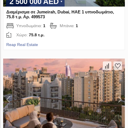
2 500 000 AED
Διαμέρισμα σε Jumeirah, Dubai, ΗΑΕ 1 υπνοδωμάτιο,
75.8 τ.μ. Αρ. 499573
Υπνοδωμάτια:
1
Μπάνια:
1
Χώρο:
75.8 τ.μ.
Reap Real Estate