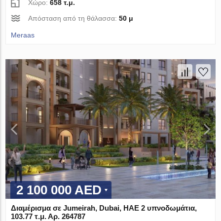
Χώρο:
658 τ.μ.
Απόσταση από τη θάλασσα:
50 μ
Meraas
2 100 000 AED
Διαμέρισμα σε Jumeirah, Dubai, ΗΑΕ 2 υπνοδωμάτια,
103.77 τ.μ. Αρ. 264787