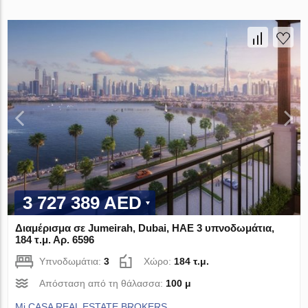
3 727 389 AED
Διαμέρισμα σε Jumeirah, Dubai, ΗΑΕ 3 υπνοδωμάτια,
184 τ.μ. Αρ. 6596
Υπνοδωμάτια:
3
Χώρο:
184 τ.μ.
Απόσταση από τη θάλασσα:
100 μ
Mi CASA REAL ESTATE BROKERS