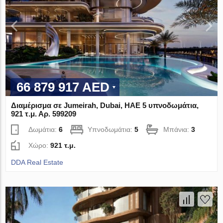
66 879 917 AED
Διαμέρισμα σε Jumeirah, Dubai, ΗΑΕ 5 υπνοδωμάτια,
921 τ.μ. Αρ. 599209
Δωμάτια:
6
Υπνοδωμάτια:
5
Μπάνια:
3
Χώρο:
921 τ.μ.
DDA Real Estate