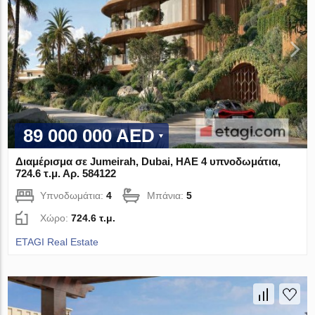
89 000 000 AED
Διαμέρισμα σε Jumeirah, Dubai, ΗΑΕ 4 υπνοδωμάτια,
724.6 τ.μ. Αρ. 584122
Υπνοδωμάτια:
4
Μπάνια:
5
Χώρο:
724.6 τ.μ.
ETAGI Real Estate