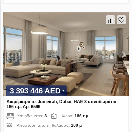
3 393 446 AED
Διαμέρισμα σε Jumeirah, Dubai, ΗΑΕ 3 υπνοδωμάτια,
186 τ.μ. Αρ. 6599
Υπνοδωμάτια:
3
Χώρο:
186 τ.μ.
Απόσταση από τη θάλασσα:
100 μ