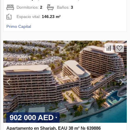
Dormitorios:
2
Baños:
3
Espacio vital:
146.23 m²
Primo Capital
902 000 AED
Apartamento en Sharjah, EAU 38 m² № 639886