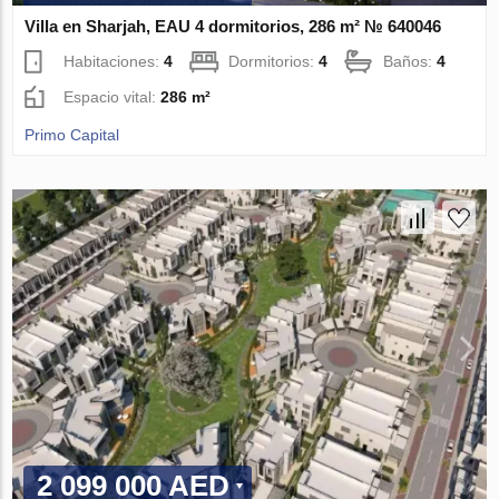
Villa en Sharjah, EAU 4 dormitorios, 286 m² № 640046
Habitaciones:
4
Dormitorios:
4
Baños:
4
Espacio vital:
286 m²
Primo Capital
2 099 000 AED