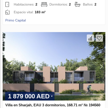
Habitaciones:
2
Dormitorios:
2
Baños:
2
Espacio vital:
183 m²
Primo Capital
1 879 000 AED
Villa en Sharjah, EAU 3 dormitorios, 168.71 m² № 194560