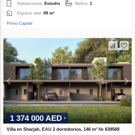
Habitaciones:
Estudio
Baños:
1
Espacio vital:
99 m²
Primo Capital
1 374 000 AED
Villa en Sharjah, EAU 2 dormitorios, 146 m² № 639569