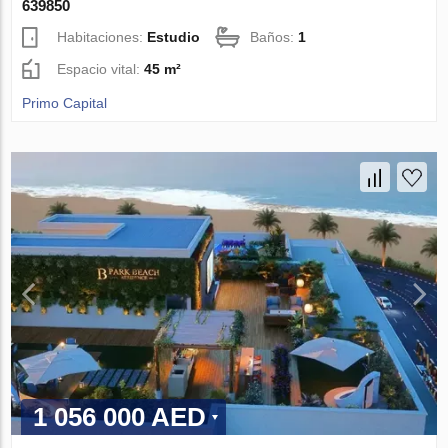
639850
Habitaciones:
Estudio
Baños:
1
Espacio vital:
45 m²
Primo Capital
1 056 000 AED