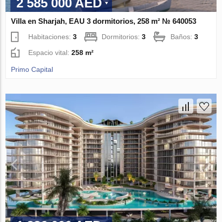
2 585 000 AED
Villa en Sharjah, EAU 3 dormitorios, 258 m² № 640053
Habitaciones:
3
Dormitorios:
3
Baños:
3
Espacio vital:
258 m²
Primo Capital