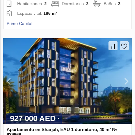
Habitaciones:
2
Dormitorios:
2
Baños:
2
Espacio vital:
186 m²
Primo Capital
927 000 AED
Apartamento en Sharjah, EAU 1 dormitorio, 40 m² №
639668