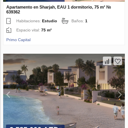
Apartamento en Sharjah, EAU 1 dormitorio, 75 m² №
639362
Habitaciones:
Estudio
Baños:
1
Espacio vital:
75 m²
Primo Capital