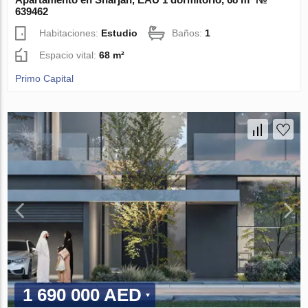
639462
Habitaciones:
Estudio
Baños:
1
Espacio vital:
68 m²
Primo Capital
1 690 000 AED