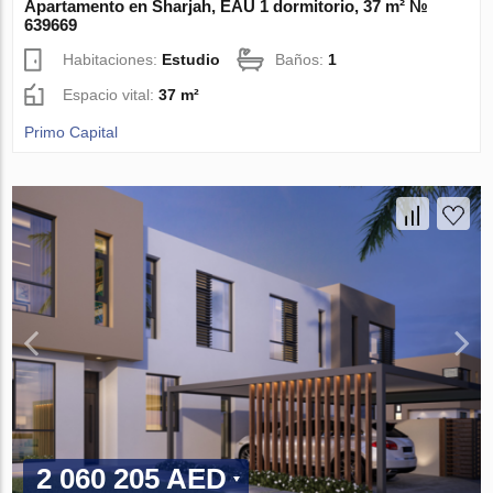
Apartamento en Sharjah, EAU 1 dormitorio, 37 m² №
639669
Habitaciones:
Estudio
Baños:
1
Espacio vital:
37 m²
Primo Capital
2 060 205 AED