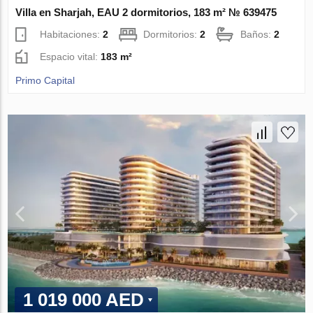
Villa en Sharjah, EAU 2 dormitorios, 183 m² № 639475
Habitaciones:
2
Dormitorios:
2
Baños:
2
Espacio vital:
183 m²
Primo Capital
1 019 000 AED