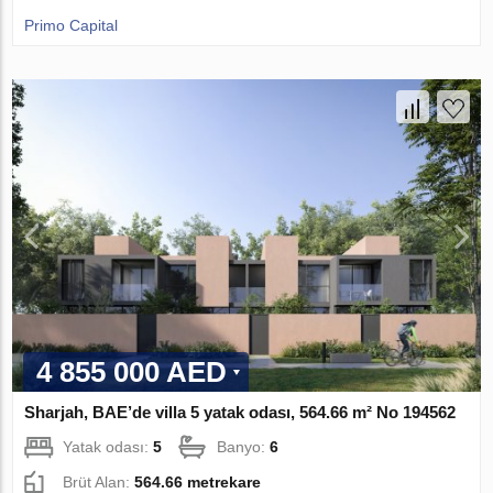
Primo Capital
4 855 000 AED
Sharjah, BAE’de villa 5 yatak odası, 564.66 m² No 194562
Yatak odası:
5
Banyo:
6
Brüt Alan:
564.66 metrekare