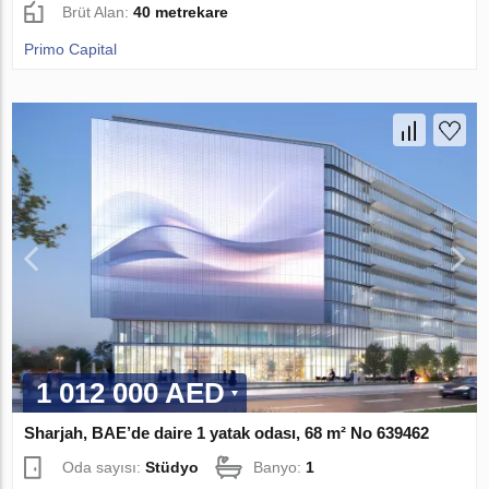
Brüt Alan:
40 metrekare
Primo Capital
1 012 000 AED
Sharjah, BAE’de daire 1 yatak odası, 68 m² No 639462
Oda sayısı:
Stüdyo
Banyo:
1