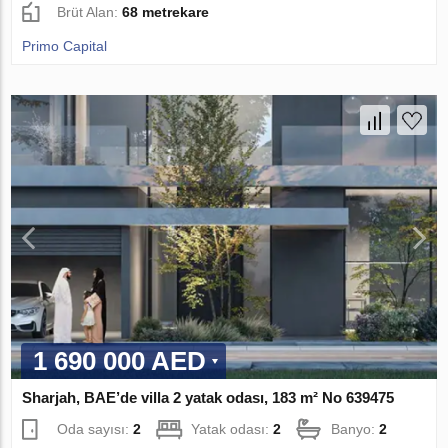
Brüt Alan:
68 metrekare
Primo Capital
1 690 000 AED
Sharjah, BAE’de villa 2 yatak odası, 183 m² No 639475
Oda sayısı:
2
Yatak odası:
2
Banyo:
2