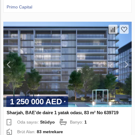
Primo Capital
1 250 000 AED
Sharjah, BAE’de daire 1 yatak odası, 83 m² No 639719
Oda sayısı:
Stüdyo
Banyo:
1
Brüt Alan:
83 metrekare