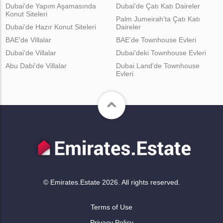
Dubai'de Yapım Aşamasında
Dubai'de Çatı Katı Daireler
Konut Siteleri
Palm Jumeirah'ta Çatı Katı
Dubai'de Hazır Konut Siteleri
Daireler
BAE'de Villalar
BAE'de Townhouse Evleri
Dubai'de Villalar
Dubai'deki Townhouse Evleri
Abu Dabi'de Villalar
Dubai Land'de Townhouse
Evleri
© Emirates.Estate 2026. All rights reserved.
Terms of Use
Privacy Policy