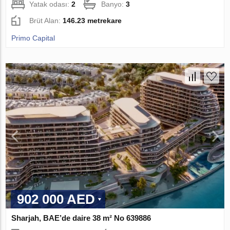
Yatak odası:
2
Banyo:
3
Brüt Alan:
146.23 metrekare
Primo Capital
902 000 AED
Sharjah, BAE’de daire 38 m² No 639886