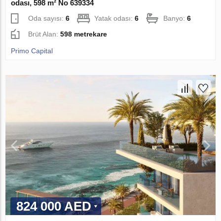
odası, 598 m² No 639334
Oda sayısı:
6
Yatak odası:
6
Banyo:
6
Brüt Alan:
598 metrekare
Primo Capital
824 000 AED