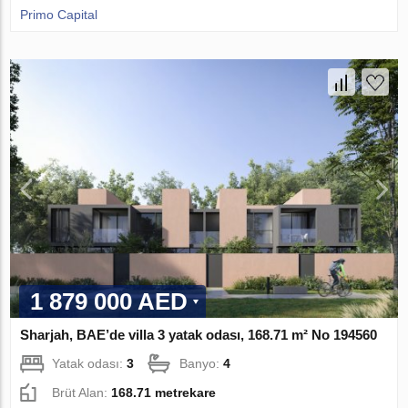
Primo Capital
1 879 000 AED
Sharjah, BAE’de villa 3 yatak odası, 168.71 m² No 194560
Yatak odası:
3
Banyo:
4
Brüt Alan:
168.71 metrekare