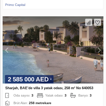
Primo Capital
2 585 000 AED
Sharjah, BAE’de villa 3 yatak odası, 258 m² No 640053
Oda sayısı:
3
Yatak odası:
3
Banyo:
3
Brüt Alan:
258 metrekare