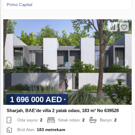
Primo Capital
1 696 000 AED
Sharjah, BAE’de villa 2 yatak odası, 183 m² No 639528
Oda sayısı:
2
Yatak odası:
2
Banyo:
2
Brüt Alan:
183 metrekare