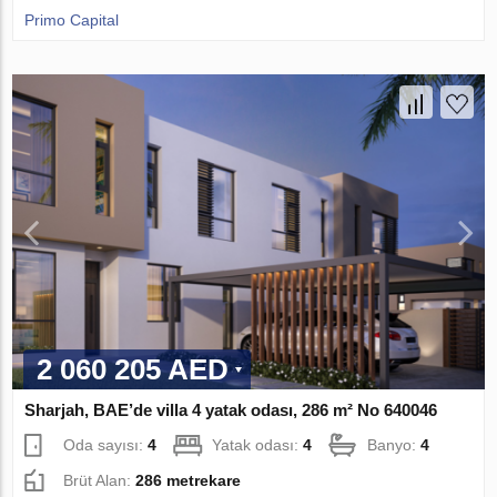
Primo Capital
2 060 205 AED
Sharjah, BAE’de villa 4 yatak odası, 286 m² No 640046
Oda sayısı:
4
Yatak odası:
4
Banyo:
4
Brüt Alan:
286 metrekare