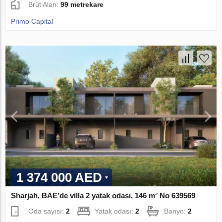
Brüt Alan:
99 metrekare
Primo Capital
1 374 000 AED
Sharjah, BAE’de villa 2 yatak odası, 146 m² No 639569
Oda sayısı:
2
Yatak odası:
2
Banyo:
2