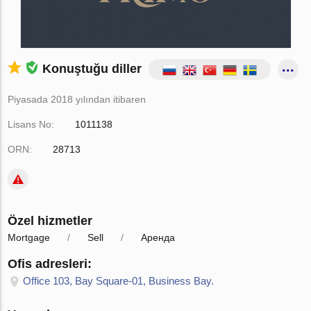
Konuştuğu diller
Piyasada 2018 yılından itibaren
Lisans No:
1011138
ORN:
28713
Özel hizmetler
Mortgage
Sell
Аренда
Ofis adresleri:
Office 103, Bay Square-01, Business Bay.