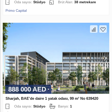
Oda sayısı:
Stüdyo
Brüt Alan:
38 metrekare
Primo Capital
888 000 AED
Sharjah, BAE’de daire 1 yatak odası, 99 m² No 639420
Oda sayısı:
Stüdyo
Banyo:
1