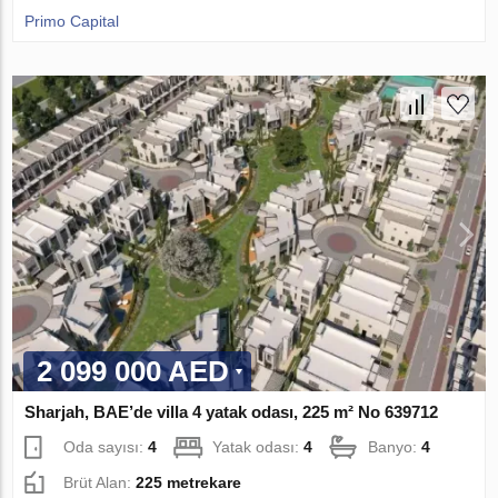
Primo Capital
2 099 000 AED
Sharjah, BAE’de villa 4 yatak odası, 225 m² No 639712
Oda sayısı:
4
Yatak odası:
4
Banyo:
4
Brüt Alan:
225 metrekare