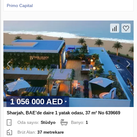
Primo Capital
1 056 000 AED
Sharjah, BAE’de daire 1 yatak odası, 37 m² No 639669
Oda sayısı:
Stüdyo
Banyo:
1
Brüt Alan:
37 metrekare