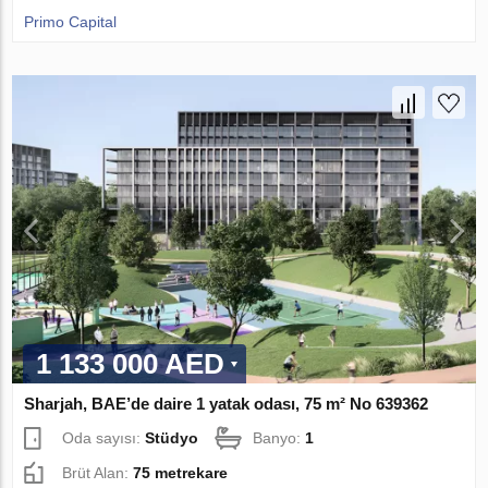
Primo Capital
1 133 000 AED
Sharjah, BAE’de daire 1 yatak odası, 75 m² No 639362
Oda sayısı:
Stüdyo
Banyo:
1
Brüt Alan:
75 metrekare