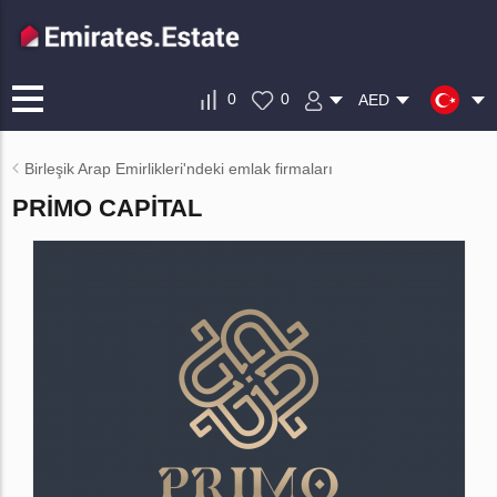
0
0
AED
Birleşik Arap Emirlikleri'ndeki emlak firmaları
PRIMO CAPITAL