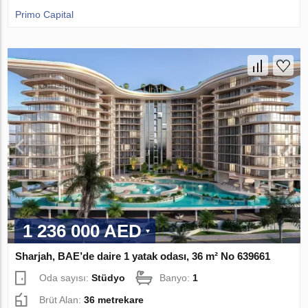
Primo Capital
1 236 000 AED
Sharjah, BAE’de daire 1 yatak odası, 36 m² No 639661
Oda sayısı:
Stüdyo
Banyo:
1
Brüt Alan:
36 metrekare