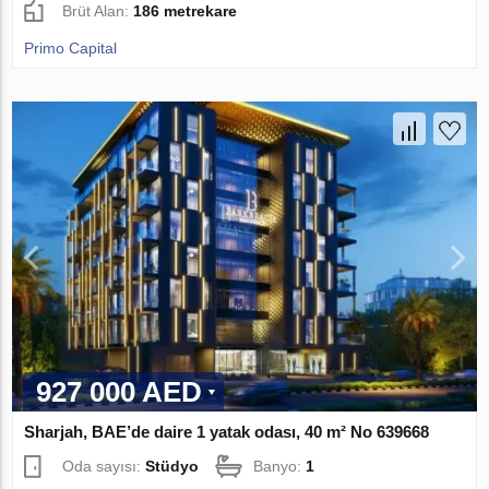
Brüt Alan:
186 metrekare
Primo Capital
927 000 AED
Sharjah, BAE’de daire 1 yatak odası, 40 m² No 639668
Oda sayısı:
Stüdyo
Banyo:
1