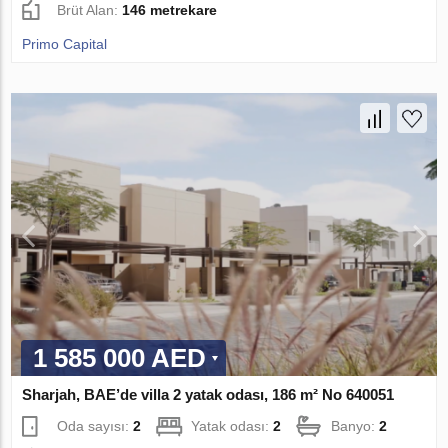
Brüt Alan:
146 metrekare
Primo Capital
1 585 000 AED
Sharjah, BAE’de villa 2 yatak odası, 186 m² No 640051
Oda sayısı:
2
Yatak odası:
2
Banyo:
2