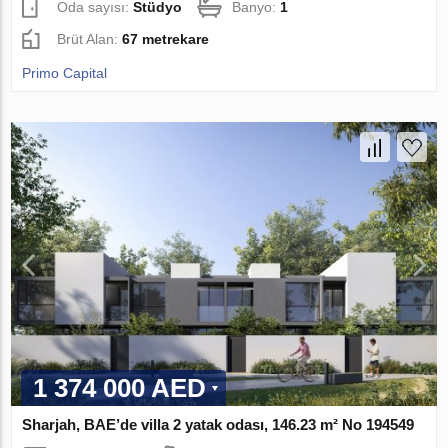
Oda sayısı:
Stüdyo
Banyo:
1
Brüt Alan:
67 metrekare
Primo Capital
1 374 000 AED
Sharjah, BAE’de villa 2 yatak odası, 146.23 m² No 194549