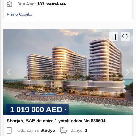
Brüt Alan:
183 metrekare
Primo Capital
1 019 000 AED
Sharjah, BAE’de daire 1 yatak odası No 639604
Oda sayısı:
Stüdyo
Banyo:
1