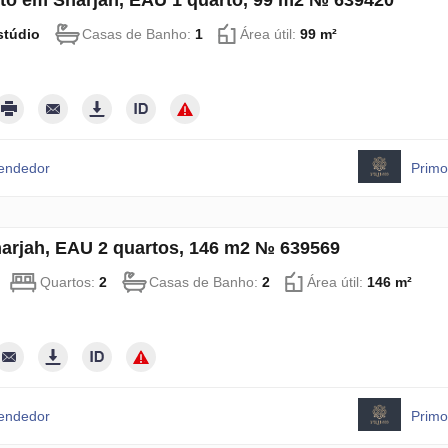
to em Sharjah, EAU 1 quarto, 99 m2 № 639420
stúdio
Casas de Banho:
1
Área útil:
99 m²
vendedor
Primo
harjah, EAU 2 quartos, 146 m2 № 639569
Quartos:
2
Casas de Banho:
2
Área útil:
146 m²
vendedor
Primo