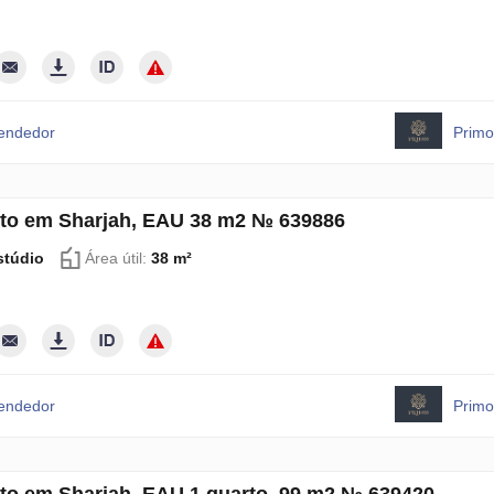
vendedor
Primo
to em Sharjah, EAU 38 m2 № 639886
stúdio
Área útil:
38 m²
vendedor
Primo