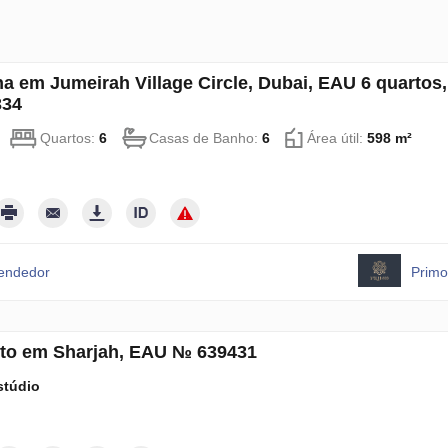
a em Jumeirah Village Circle, Dubai, EAU 6 quartos,
334
Quartos:
6
Casas de Banho:
6
Área útil:
598 m²
vendedor
Primo
to em Sharjah, EAU № 639431
stúdio