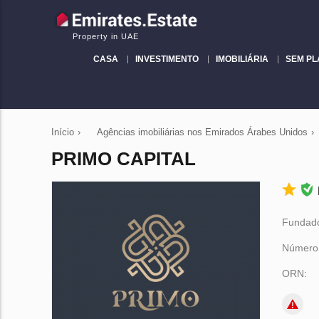
Property in UAE
CASA
INVESTIMENTO
IMOBILIÁRIA
SEM P
Início
›
Agências imobiliárias nos Emirados Árabes Unidos
›
PRIMO CAPITAL
Fundad
Número 
ORN: