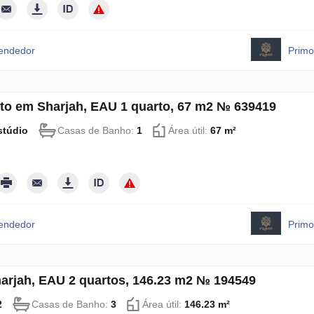
vendedor
Primo
to em Sharjah, EAU 1 quarto, 67 m2 № 639419
stúdio
Casas de Banho:
1
Área útil:
67 m²
vendedor
Primo
harjah, EAU 2 quartos, 146.23 m2 № 194549
2
Casas de Banho:
3
Área útil:
146.23 m²