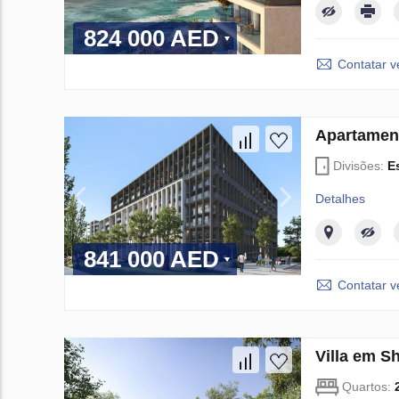
824 000 AED
Contatar 
Apartamen
Divisões:
E
Detalhes
841 000 AED
Contatar 
Villa em S
Quartos: