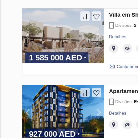
Villa em S
Divisões:
2
Detalhes
1 585 000 AED
Contatar 
Apartamen
Divisões:
E
Detalhes
927 000 AED