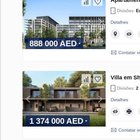
Apartamen
Divisões:
E
Detalhes
888 000 AED
Contatar 
Villa em S
Divisões:
2
Detalhes
1 374 000 AED
Contatar 