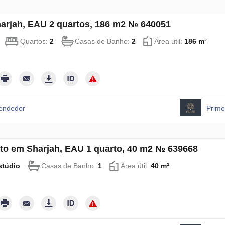
harjah, EAU 2 quartos, 186 m2 № 640051
Quartos:
2
Casas de Banho:
2
Área útil:
186 m²
vendedor
Primo
to em Sharjah, EAU 1 quarto, 40 m2 № 639668
stúdio
Casas de Banho:
1
Área útil:
40 m²