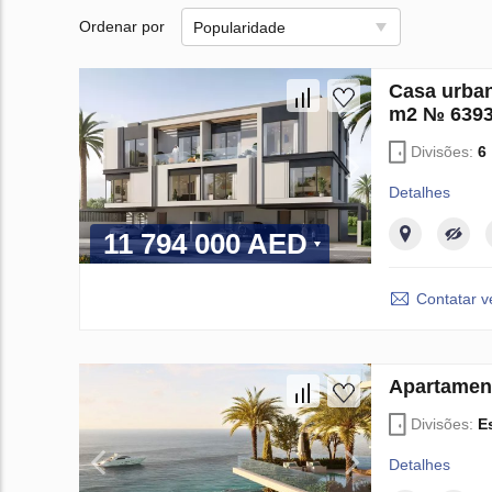
Ordenar por
Popularidade
Casa urban
m2 № 639
Divisões:
6
Detalhes
11 794 000 AED
Contatar 
Apartamen
Divisões:
E
Detalhes