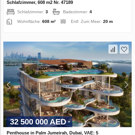
Schlafzimmer, 608 m2 Nr. 47189
Schlafzimmer:
3
Badezimmer:
4
Wohnfläche:
608 m²
Entf. Zum Meer:
20 m
32 500 000 AED
Penthouse in Palm Jumeirah, Dubai, VAE: 5