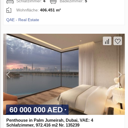
Schlafzimmer:
4
Badezimmer:
5
Wohnfläche:
406.451 m²
QAE - Real Estate
60 000 000 AED
Penthouse in Palm Jumeirah, Dubai, VAE: 4
Schlafzimmer, 972.416 m2 Nr. 135239