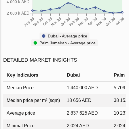
Dubai - Average price
Palm Jumeirah - Average price
DETAILED MARKET INSIGHTS
Key Indicators
Dubai
Palm J
Median Price
1 440 000 AED
5 709 
Median price per m² (sqm)
18 656 AED
38 153
Average price
2 837 625 AED
10 233
Minimal Price
2 024 AED
2 024 