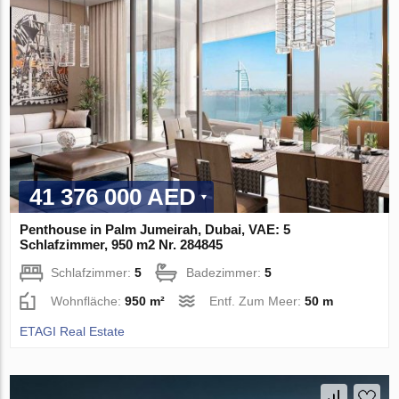
41 376 000 AED
Penthouse in Palm Jumeirah, Dubai, VAE: 5
Schlafzimmer, 950 m2 Nr. 284845
Schlafzimmer:
5
Badezimmer:
5
Wohnfläche:
950 m²
Entf. Zum Meer:
50 m
ETAGI Real Estate