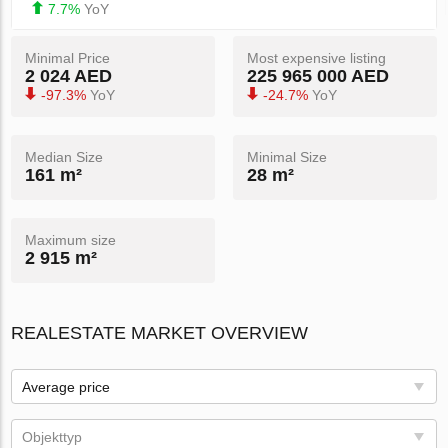
7.7%
YoY
Minimal Price
Most expensive listing
2 024 AED
225 965 000 AED
-97.3%
YoY
-24.7%
YoY
Median Size
Minimal Size
161 m²
28 m²
Maximum size
2 915 m²
REALESTATE MARKET OVERVIEW
Average price
Objekttyp