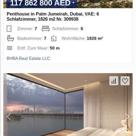
117 862 800 AED
Penthouse in Palm Jumeirah, Dubai, VAE: 6
Schlafzimmer, 1826 m2 Nr. 309938
Zimmer:
7
Schlafzimmer:
6
Badezimmer:
7
Wohnfläche:
1826 m²
Entf. Zum Meer:
50 m
BHBA Real Estate LLC