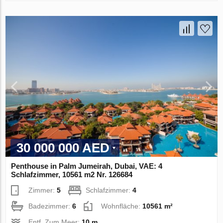
30 000 000 AED
Penthouse in Palm Jumeirah, Dubai, VAE: 4
Schlafzimmer, 10561 m2 Nr. 126684
Zimmer:
5
Schlafzimmer:
4
Badezimmer:
6
Wohnfläche:
10561 m²
Entf. Zum Meer:
10 m