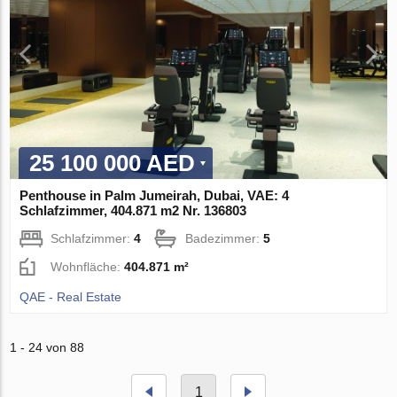
25 100 000 AED
Penthouse in Palm Jumeirah, Dubai, VAE: 4
Schlafzimmer, 404.871 m2 Nr. 136803
Schlafzimmer:
4
Badezimmer:
5
Wohnfläche:
404.871 m²
QAE - Real Estate
1 - 24 von 88
1