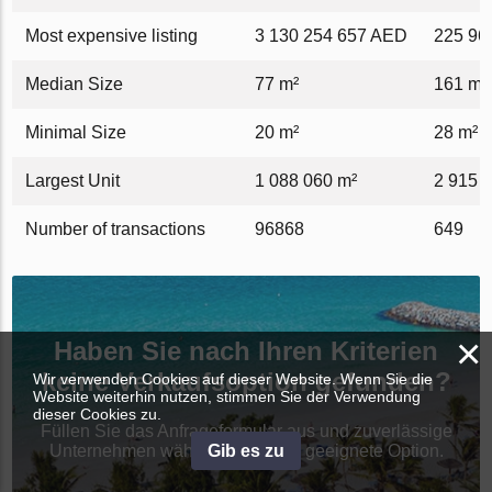
Most expensive listing
3 130 254 657 AED
225 96
Median Size
77 m²
161 m²
Minimal Size
20 m²
28 m²
Largest Unit
1 088 060 m²
2 915 
Number of transactions
96868
649
×
Haben Sie nach Ihren Kriterien
keine Verkaufsoption gefunden?
Wir verwenden Cookies auf dieser Website. Wenn Sie die
Website weiterhin nutzen, stimmen Sie der Verwendung
dieser Cookies zu.
Füllen Sie das Anfrageformular aus und zuverlässige
Gib es zu
Unternehmen wählen die für Sie geeignete Option.