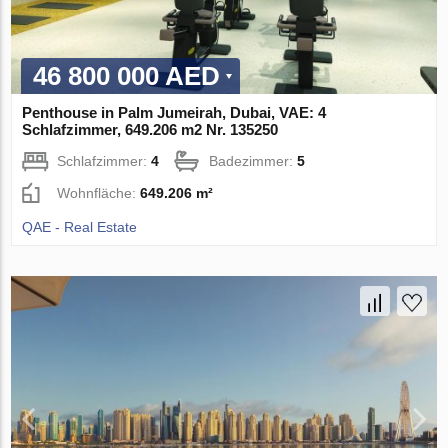
46 800 000 AED
Penthouse in Palm Jumeirah, Dubai, VAE: 4
Schlafzimmer, 649.206 m2 Nr. 135250
Schlafzimmer:
4
Badezimmer:
5
Wohnfläche:
649.206 m²
QAE - Real Estate