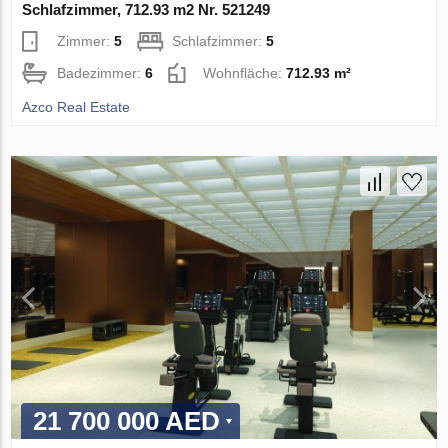
Schlafzimmer, 712.93 m2 Nr. 521249
Zimmer:
5
Schlafzimmer:
5
Badezimmer:
6
Wohnfläche:
712.93 m²
Azco Real Estate
21 700 000 AED