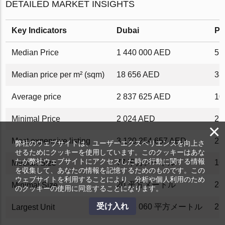
DETAILED MARKET INSIGHTS
Key Indicators
Dubai
Pa
Median Price
1 440 000 AED
5 
Median price per m² (sqm)
18 656 AED
38
Average price
2 837 625 AED
10
Minimal Price
2 024 AED
2 
×
Most expensive listing
3 130 254 657 AED
22
弊社のウェブサイトは、ユーザーエクスペリエンスを向上さ
せるためにクッキーを使用しています。このクッキーはあな
たが弊社ウェブサイトにアクセスした時の行動に関する情報
77 平方メートル
1
Median Size
を収集して、あなたの情報を記憶するためのものです。この
ウェブサイトを利用することにより、分析や個人利用のため
20 平方メートル
2
Minimal Size
のクッキーの使用に同意することになります。
受け入れ
1 088 060 平方メートル
2
Largest Unit