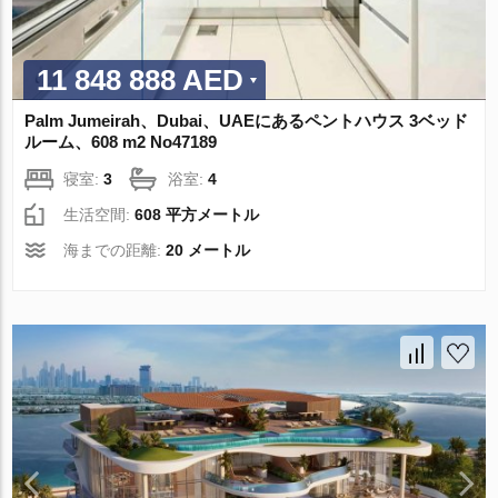
11 848 888 AED
Palm Jumeirah、Dubai、UAEにあるペントハウス 3ベッド
ルーム、608 m2 No47189
寝室:
3
浴室:
4
生活空間:
608 平方メートル
海までの距離:
20 メートル