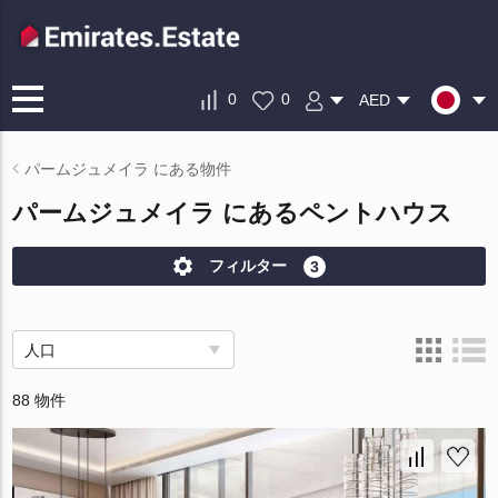
0
0
AED
パームジュメイラ にある物件
パームジュメイラ にあるペントハウス
フィルター
3
人口
88 物件