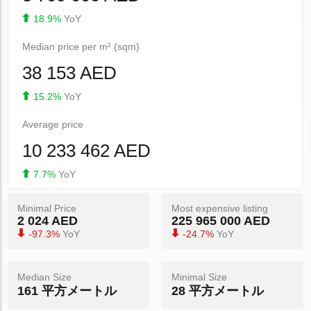
18.9%
YoY
Median price per m² (sqm)
38 153 AED
15.2%
YoY
Average price
10 233 462 AED
7.7%
YoY
Minimal Price
Most expensive listing
2 024 AED
225 965 000 AED
-97.3%
YoY
-24.7%
YoY
Median Size
Minimal Size
161 平方メートル
28 平方メートル