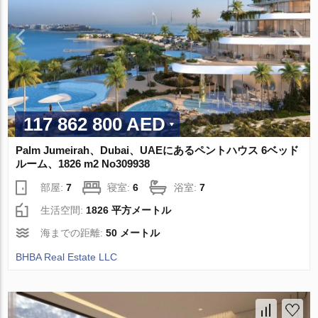
117 862 800 AED
Palm Jumeirah、Dubai、UAEにあるペントハウス 6ベッド
ルーム、1826 m2 No309938
部屋:
7
寝室:
6
浴室:
7
生活空間:
1826 平方メートル
海までの距離:
50 メートル
BHBA Real Estate LLC