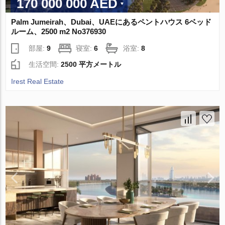
170 000 000 AED
Palm Jumeirah、Dubai、UAEにあるペントハウス 6ベッド
ルーム、2500 m2 No376930
部屋:
9
寝室:
6
浴室:
8
生活空間:
2500 平方メートル
Irest Real Estate