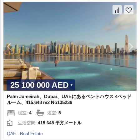
25 100 000 AED
Palm Jumeirah、Dubai、UAEにあるペントハウス 4ベッド
ルーム、415.648 m2 No135236
寝室:
4
浴室:
5
生活空間:
415.648 平方メートル
QAE - Real Estate