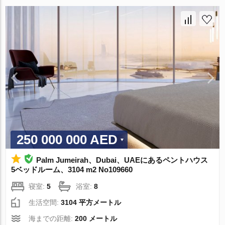
250 000 000 AED
Palm Jumeirah、Dubai、UAEにあるペントハウス
5ベッドルーム、3104 m2 No109660
寝室:
5
浴室:
8
生活空間:
3104 平方メートル
海までの距離:
200 メートル