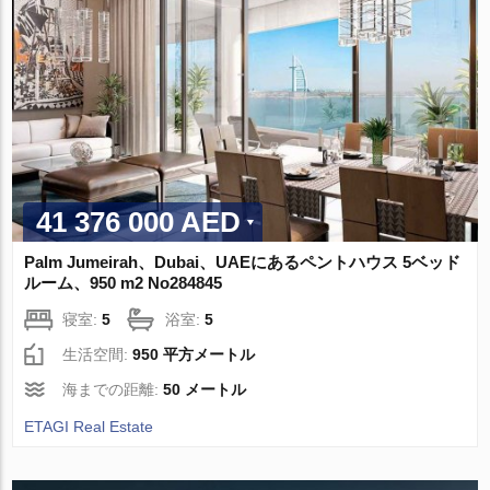
41 376 000 AED
Palm Jumeirah、Dubai、UAEにあるペントハウス 5ベッド
ルーム、950 m2 No284845
寝室:
5
浴室:
5
生活空間:
950 平方メートル
海までの距離:
50 メートル
ETAGI Real Estate