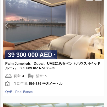
39 300 000 AED
Palm Jumeirah、Dubai、UAEにあるペントハウス 4ベッド
ルーム、599.689 m2 No135235
寝室:
4
浴室:
5
生活空間:
599.689 平方メートル
QAE - Real Estate