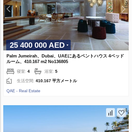
25 400 000 AED
Palm Jumeirah、Dubai、UAEにあるペントハウス 4ベッド
ルーム、410.167 m2 No136805
寝室:
4
浴室:
5
生活空間:
410.167 平方メートル
QAE - Real Estate