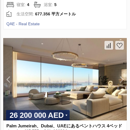
寝室:
4
浴室:
5
生活空間:
677.356 平方メートル
QAE - Real Estate
26 200 000 AED
Palm Jumeirah、Dubai、UAEにあるペントハウス 4ベッド