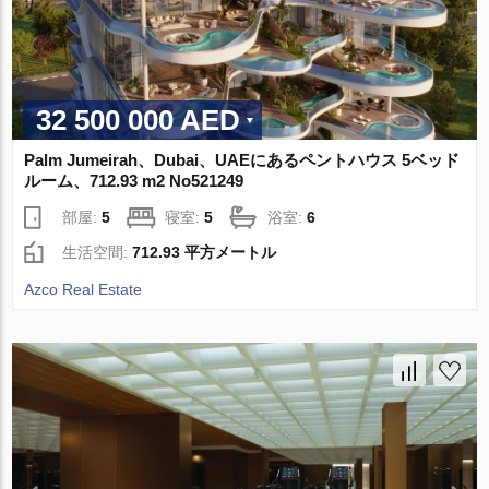
32 500 000 AED
Palm Jumeirah、Dubai、UAEにあるペントハウス 5ベッド
ルーム、712.93 m2 No521249
部屋:
5
寝室:
5
浴室:
6
生活空間:
712.93 平方メートル
Azco Real Estate