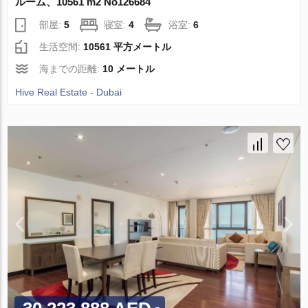
ルーム、10561 m2 No126684
部屋:
5
寝室:
4
浴室:
6
生活空間:
10561 平方メートル
海までの距離:
10 メートル
Hive Real Estate - Dubai