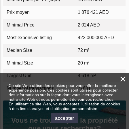
Prix ​​moyen
1 876 421 AED
Minimal Price
2 024 AED
Most expensive listing
422 000 000 AED
Median Size
72 m²
Minimal Size
20 m²
×
Largest Unit
4 618 m²
Ce site Web utilise des cookies pour vous offrir la meilleure
Number of transactions
77631
expérience possible. Ces cookies sont utilisés pour collecter
des informations sur la façon dont vous interagissez avec
notre site Web et nous permettent de voir vos recherches.
En utilisant ce site Web, vous acceptez l'utilisation de cookies
à des fins d'analyse et d'utilisation personnalisée.
accepter
Vous ne trouvez pas la propriété
que vous recherchez?