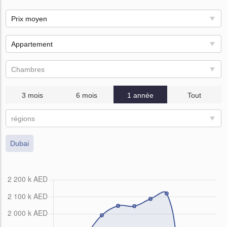
Prix ​​moyen
Appartement
Chambres
3 mois
6 mois
1 année
Tout
régions
Dubai