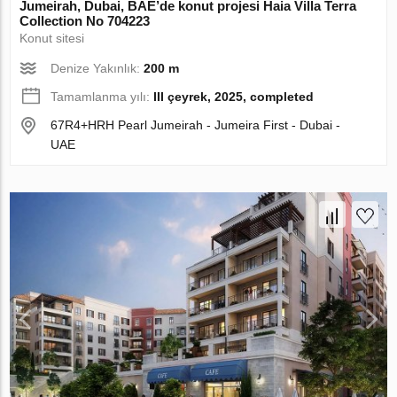
Jumeirah, Dubai, BAE’de konut projesi Haia Villa Terra
Collection No 704223
Konut sitesi
Denize Yakınlık:
200 m
Tamamlanma yılı:
III çeyrek, 2025, completed
67R4+HRH Pearl Jumeirah - Jumeira First - Dubai -
UAE