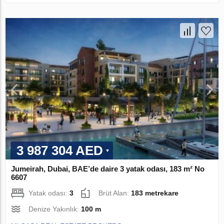
3 987 304 AED
Jumeirah, Dubai, BAE’de daire 3 yatak odası, 183 m² No
6607
Yatak odası:
3
Brüt Alan:
183 metrekare
Denize Yakınlık:
100 m