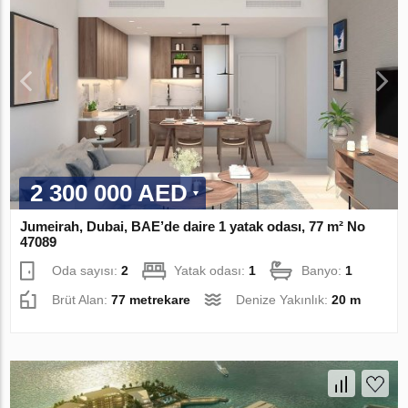
2 300 000 AED
Jumeirah, Dubai, BAE’de daire 1 yatak odası, 77 m² No
47089
Oda sayısı:
2
Yatak odası:
1
Banyo:
1
Brüt Alan:
77 metrekare
Denize Yakınlık:
20 m