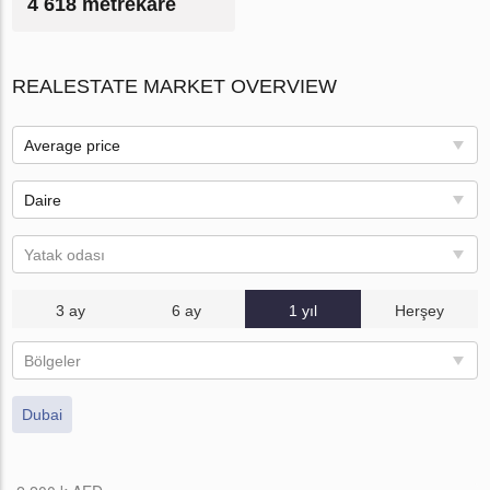
4 618 metrekare
REALESTATE MARKET OVERVIEW
Average price
Daire
Yatak odası
3 ay
6 ay
1 yıl
Herşey
Bölgeler
Dubai