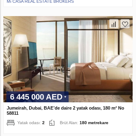
Mi CASA REAL ESTATE BROKERS
6 445 000 AED
Jumeirah, Dubai, BAE’de daire 2 yatak odası, 180 m² No
58811
Yatak odası:
2
Brüt Alan:
180 metrekare