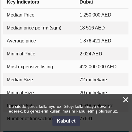
Key Indicators
Dubai
Median Price
1 250 000 AED
Median price per m² (sqm)
18 516 AED
Average price
1 876 421 AED
Minimal Price
2 024 AED
Most expensive listing
422 000 000 AED
Median Size
72 metrekare
Minimal Size
20 metrekare
×
Largest Unit
4 618 metrekare
Bu sitede çerez kullanıyoruz. Siteyi kullanmaya devam
ederek, bu çerezlerin kullanılmasını kabul etmiş olursunuz.
Number of transactions
77631
Kabul et