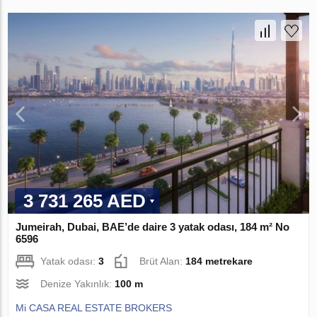
3 731 265 AED
Jumeirah, Dubai, BAE’de daire 3 yatak odası, 184 m² No
6596
Yatak odası:
3
Brüt Alan:
184 metrekare
Denize Yakınlık:
100 m
Mi CASA REAL ESTATE BROKERS