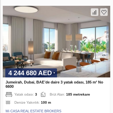
4 244 680 AED
Jumeirah, Dubai, BAE’de daire 3 yatak odası, 185 m² No
6600
Yatak odası:
3
Brüt Alan:
185 metrekare
Denize Yakınlık:
100 m
Mi CASA REAL ESTATE BROKERS