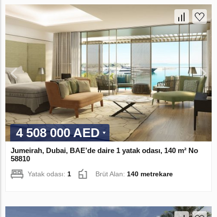
4 508 000 AED
Jumeirah, Dubai, BAE’de daire 1 yatak odası, 140 m² No
58810
Yatak odası:
1
Brüt Alan:
140 metrekare