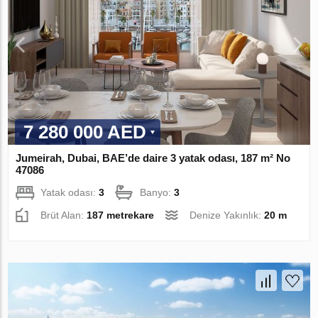
7 280 000 AED
Jumeirah, Dubai, BAE’de daire 3 yatak odası, 187 m² No
47086
Yatak odası:
3
Banyo:
3
Brüt Alan:
187 metrekare
Denize Yakınlık:
20 m