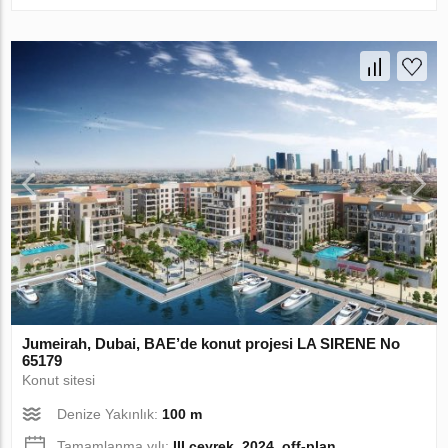
Jumeirah, Dubai, BAE’de konut projesi LA SIRENE No
65179
Konut sitesi
Denize Yakınlık:
100 m
Tamamlanma yılı:
III çeyrek, 2024, off-plan