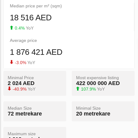
Median price per m² (sqm)
18 516 AED
0.4%
YoY
Average price
1 876 421 AED
-3.0%
YoY
Minimal Price
Most expensive listing
2 024 AED
422 000 000 AED
-40.9%
YoY
107.9%
YoY
Median Size
Minimal Size
72 metrekare
20 metrekare
Maximum size