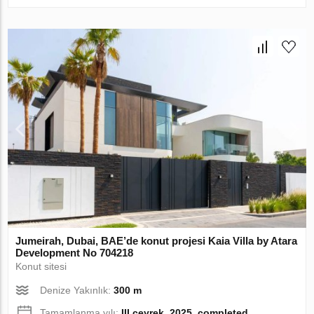
Jumeirah, Dubai, BAE’de konut projesi Kaia Villa by Atara
Development No 704218
Konut sitesi
Denize Yakınlık:
300 m
Tamamlanma yılı:
III çeyrek, 2025, completed