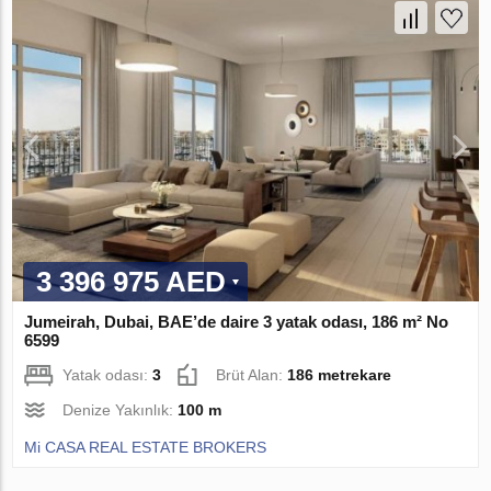
3 396 975 AED
Jumeirah, Dubai, BAE’de daire 3 yatak odası, 186 m² No
6599
Yatak odası:
3
Brüt Alan:
186 metrekare
Denize Yakınlık:
100 m
Mi CASA REAL ESTATE BROKERS