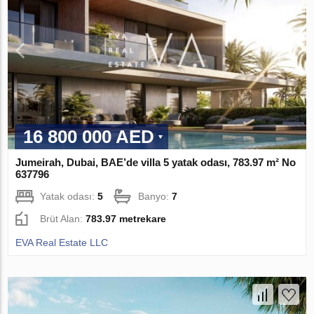
16 800 000 AED
Jumeirah, Dubai, BAE’de villa 5 yatak odası, 783.97 m² No
637796
Yatak odası:
5
Banyo:
7
Brüt Alan:
783.97 metrekare
EVA Real Estate LLC