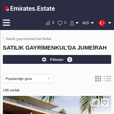
0
0
AED
Satılık gayrimenkul'da Dubai
SATILIK GAYRIMENKUL'DA JUMEIRAH
Filtreler
3
Popülerliğe göre
146 emlak