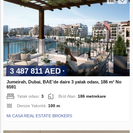
3 487 811 AED
Jumeirah, Dubai, BAE’de daire 3 yatak odası, 186 m² No
6591
Yatak odası:
3
Brüt Alan:
186 metrekare
Denize Yakınlık:
100 m
Mi CASA REAL ESTATE BROKERS