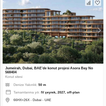
Jumeirah, Dubai, BAE’de konut projesi Asora Bay No
568404
Konut sitesi
Denize Yakınlık:
50 m
Tamamlanma yılı:
IV çeyrek, 2027, off-plan
66HX+26X - Dubai - UAE