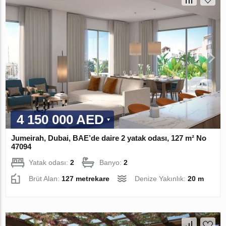
4 150 000 AED
Jumeirah, Dubai, BAE’de daire 2 yatak odası, 127 m² No
47094
Yatak odası:
2
Banyo:
2
Brüt Alan:
127 metrekare
Denize Yakınlık:
20 m