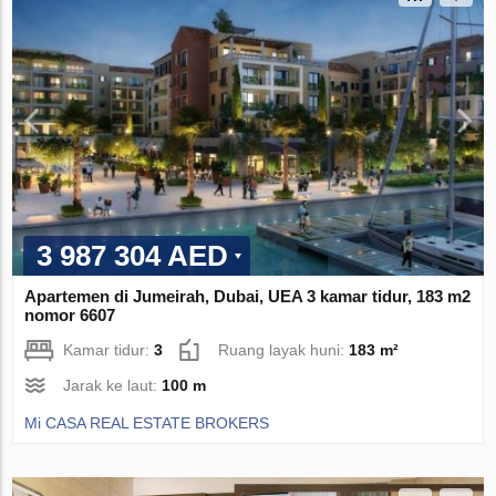
3 987 304 AED
Apartemen di Jumeirah, Dubai, UEA 3 kamar tidur, 183 m2
nomor 6607
Kamar tidur:
3
Ruang layak huni:
183 m²
Jarak ke laut:
100 m
Mi CASA REAL ESTATE BROKERS