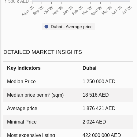
Dubai - Average price
DETAILED MARKET INSIGHTS
Key Indicators
Dubai
Median Price
1 250 000 AED
Median price per m² (sqm)
18 516 AED
Average price
1 876 421 AED
Minimal Price
2 024 AED
Most expensive listing
422 000 000 AED