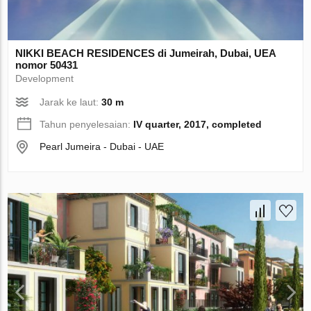
NIKKI BEACH RESIDENCES di Jumeirah, Dubai, UEA
nomor 50431
Development
Jarak ke laut:
30 m
Tahun penyelesaian:
IV quarter, 2017, completed
Pearl Jumeira - Dubai - UAE