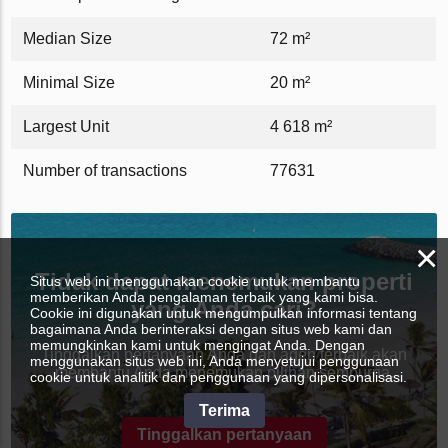
Median Size
72 m²
Minimal Size
20 m²
Largest Unit
4 618 m²
Number of transactions
77631
×
Tidak dapat menemukan properti
Situs web ini menggunakan cookie untuk membantu
memberikan Anda pengalaman terbaik yang kami bisa.
yang Anda cari?
Cookie ini digunakan untuk mengumpulkan informasi tentang
bagaimana Anda berinteraksi dengan situs web kami dan
memungkinkan kami untuk mengingat Anda. Dengan
Tinggalkan pertanyaan Anda dan agen terbaik akan
menggunakan situs web ini, Anda menyetujui penggunaan
membantu Anda menemukan pilihan sempurna.
cookie untuk analitik dan penggunaan yang dipersonalisasi.
Terima
Tinggalkan pertanyaan