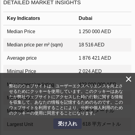
DETAILED MARKET INSIGHTS
Key Indicators
Dubai
Median Price
1 250 000 AED
Median price per m² (sqm)
18 516 AED
Average price
1 876 421 AED
Minimal Price
2 024 AED
×
Most expensive listing
422 000 000 AED
弊社のウェブサイトは、ユーザーエクスペリエンスを向上さ
せるためにクッキーを使用しています。このクッキーはあな
たが弊社ウェブサイトにアクセスした時の行動に関する情報
72 平方メートル
Median Size
を収集して、あなたの情報を記憶するためのものです。この
ウェブサイトを利用することにより、分析や個人利用のため
20 平方メートル
Minimal Size
のクッキーの使用に同意することになります。
受け入れ
4 618 平方メートル
Largest Unit