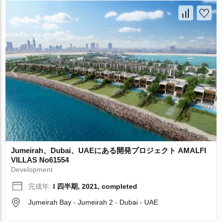
Jumeirah、Dubai、UAEにある開発プロジェクト AMALFI
VILLAS No61554
Development
完成年:
I 四半期, 2021, completed
Jumeirah Bay - Jumeirah 2 - Dubai - UAE