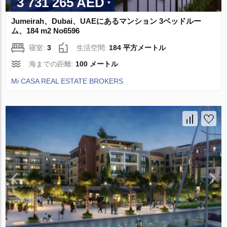
3 731 265 AED
Jumeirah、Dubai、UAEにあるマンション 3ベッドルー
ム、184 m2 No6596
寝室:
3
生活空間:
184 平方メートル
海までの距離:
100 メートル
Mi CASA REAL ESTATE BROKERS