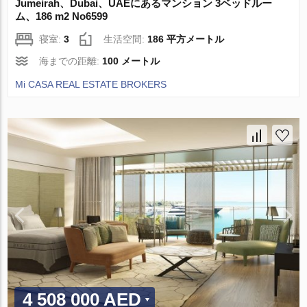
Jumeirah、Dubai、UAEにあるマンション 3ベッドルー
ム、186 m2 No6599
寝室:
3
生活空間:
186 平方メートル
海までの距離:
100 メートル
Mi CASA REAL ESTATE BROKERS
4 508 000 AED