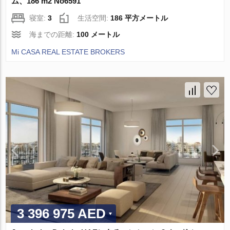
ム、186 m2 No6591
寝室:
3
生活空間:
186 平方メートル
海までの距離:
100 メートル
Mi CASA REAL ESTATE BROKERS
3 396 975 AED