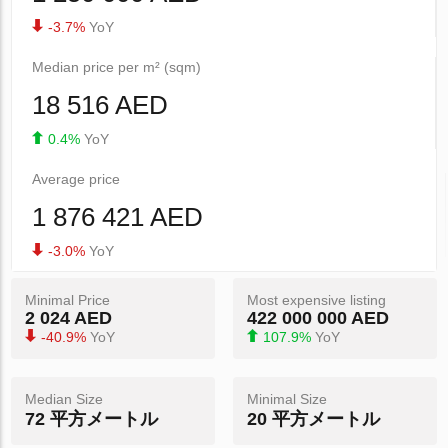
-3.7%
YoY
Median price per m² (sqm)
18 516 AED
0.4%
YoY
Average price
1 876 421 AED
-3.0%
YoY
Minimal Price
Most expensive listing
2 024 AED
422 000 000 AED
-40.9%
YoY
107.9%
YoY
Median Size
Minimal Size
72 平方メートル
20 平方メートル