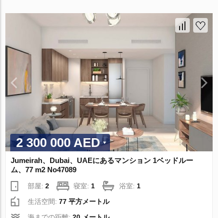
2 300 000 AED
Jumeirah、Dubai、UAEにあるマンション 1ベッドルー
ム、77 m2 No47089
部屋:
2
寝室:
1
浴室:
1
生活空間:
77 平方メートル
海までの距離:
20 メートル