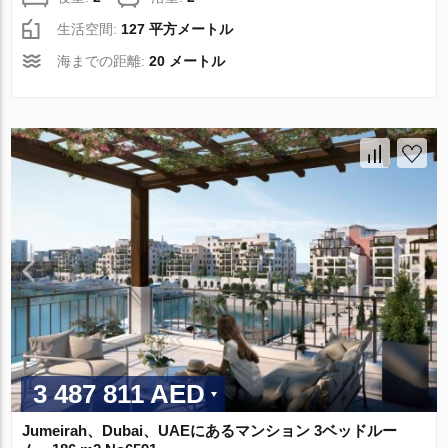
生活空間:
127 平方メートル
海までの距離:
20 メートル
3 487 811 AED
Jumeirah、Dubai、UAEにあるマンション 3ベッドルー