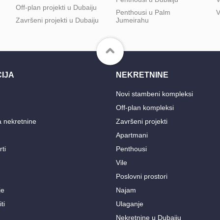
Off-plan projekti u Dubaiju
Penthousi u Palm
V
Završeni projekti u Dubaiju
Jumeirahu
IJA
NEKRETNINE
Novi stambeni kompleksi
Off-plan kompleksi
a nekretnine
Završeni projekti
Apartmani
rti
Penthousi
Vile
Poslovni prostori
je
Najam
ti
Ulaganje
Nekretnine u Dubaiju