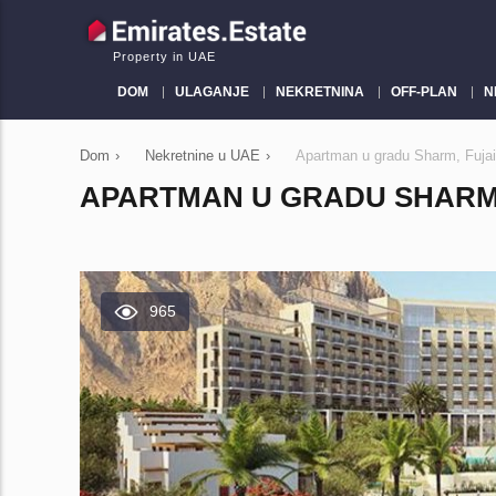
Property in UAE
DOM
ULAGANJE
NEKRETNINA
OFF-PLAN
N
Dom
›
Nekretnine u UAE
›
Apartman u gradu Sharm, Fuja
APARTMAN U GRADU SHARM, F
965