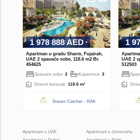
1 978 888 AED
1 9
Apartman u gradu Sharm, Fujairah,
Apartma
UAE 2 spavaće sobe, 118.6 m2 Br.
UAE 2 sp
454625
512503
Spavaće sobe:
2
Kupaonice:
3
Spav
Dnevni boravak:
118.6 m²
Dnev
Dream Catcher - RAK
Apartmani u UAE
Apartmani u Jumeriahu
Apartmani u Dubai
Apartmani u Palm