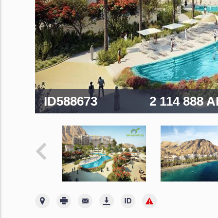
ID588673
2 114 888 