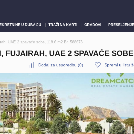
EKRETNINE U DUBAIJU
TRAŽI NA KARTI
GRADOVI
PRESELJENJE
irah, UAE 2 spavaće sobe, 118.6 m2 Br. 588673
UJAIRAH, UAE 2 SPAVAĆE SOBE, 1
Dodaj za usporedbu
(
0
)
Spremi u listu ž