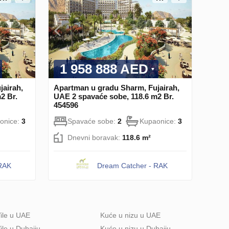
1 958 888 AED
jairah,
Apartman u gradu Sharm, Fujairah,
2 Br.
UAE 2 spavaće sobe, 118.6 m2 Br.
454596
onice:
3
Spavaće sobe:
2
Kupaonice:
3
Dnevni boravak:
118.6 m²
 RAK
Dream Catcher - RAK
ile u UAE
Kuće u nizu u UAE
ile u Dubaiju
Kuće u nizu u Dubaiju