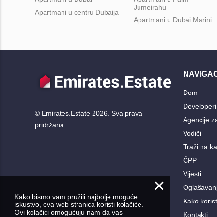
Jumeirahu
Apartmani u centru Dubaija
Apartmani u Dubai Marini
NAVIGAC
Dom
Developeri
© Emirates.Estate 2026. Sva prava
Agencije z
pridržana.
Vodiči
Traži na ka
ČPP
Vijesti
×
Oglašavan
Kako bismo vam pružili najbolje moguće
Kako koristi
iskustvo, ova web stranica koristi kolačiće.
Ovi kolačići omogućuju nam da vas
Kontakti