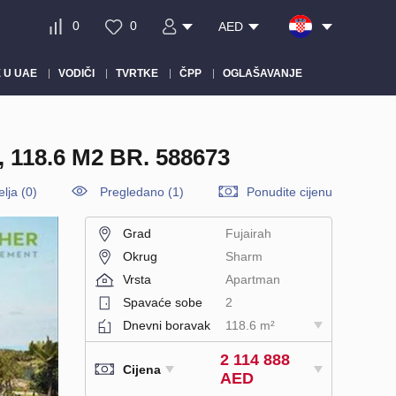
0
0
AED
 U UAE
VODIČI
TVRTKE
ČPP
OGLAŠAVANJE
18.6 M2 BR. 588673
elja
(
0
)
Pregledano (1)
Ponudite cijenu
Grad
Fujairah
Okrug
Sharm
Vrsta
Apartman
Spavaće sobe
2
Dnevni boravak
118.6 m²
2 114 888
Cijena
AED