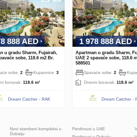
78 888 AED
1 978 888 AED
n u gradu Sharm, Fujairah,
Apartman u gradu Sharm, Fu
avaće sobe, 118.6 m2 Br.
UAE 2 spavaće sobe, 118.6 m
588501
aće sobe:
2
Kupaonice:
3
Spavaće sobe:
2
Kupa
ni boravak:
118.6 m²
Dnevni boravak:
118.6 m²
Dream Catcher - RAK
Dream Catcher -
Novi stambeni kompleksi u
Penthousi u UAE
V
Dubaiju
Penthousi u Dubaiju
V