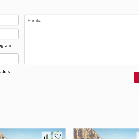
egram
adu s