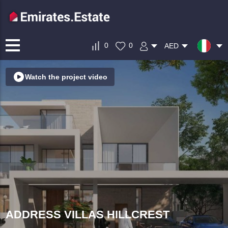
0
0
AED
Watch the project video
ADDRESS VILLAS HILLCREST