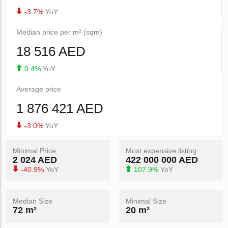
-3.7%
YoY
Median price per m² (sqm)
18 516 AED
0.4%
YoY
Average price
1 876 421 AED
-3.0%
YoY
Minimal Price
Most expensive listing
2 024 AED
422 000 000 AED
-40.9%
YoY
107.9%
YoY
Median Size
Minimal Size
72 m²
20 m²