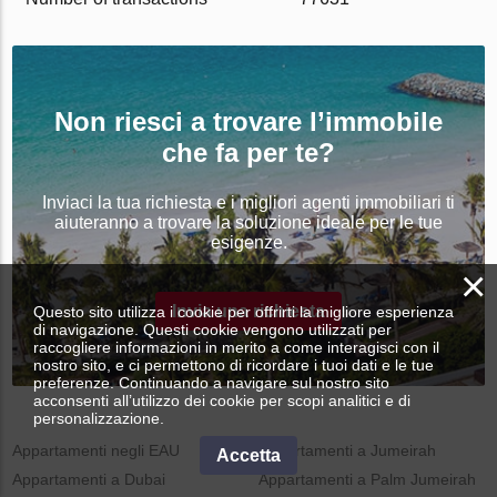
Non riesci a trovare l’immobile
che fa per te?
Inviaci la tua richiesta e i migliori agenti immobiliari ti
aiuteranno a trovare la soluzione ideale per le tue
esigenze.
×
Invia una richiesta
Questo sito utilizza i cookie per offrirti la migliore esperienza
di navigazione. Questi cookie vengono utilizzati per
raccogliere informazioni in merito a come interagisci con il
nostro sito, e ci permettono di ricordare i tuoi dati e le tue
preferenze. Continuando a navigare sul nostro sito
acconsenti all’utilizzo dei cookie per scopi analitici e di
personalizzazione.
Appartamenti negli EAU
Appartamenti a Jumeirah
Accetta
Appartamenti a Dubai
Appartamenti a Palm Jumeirah