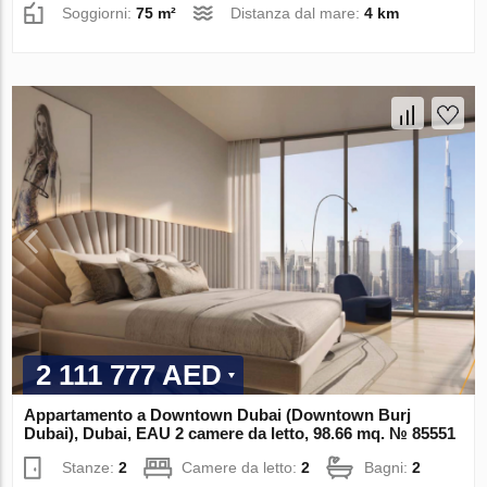
Soggiorni:
75 m²
Distanza dal mare:
4 km
2 111 777 AED
Appartamento a Downtown Dubai (Downtown Burj
Dubai), Dubai, EAU 2 camere da letto, 98.66 mq. № 85551
Stanze:
2
Camere da letto:
2
Bagni:
2