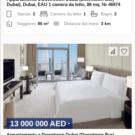
Dubai), Dubai, EAU 1 camera da letto, 86 mq. № 46974
Stanze:
2
Camere da letto:
1
Bagni:
2
Soggiorni:
86 m²
Distanza dal mare:
3 km
13 000 000 AED
Appartamento a Downtown Dubai (Downtown Burj