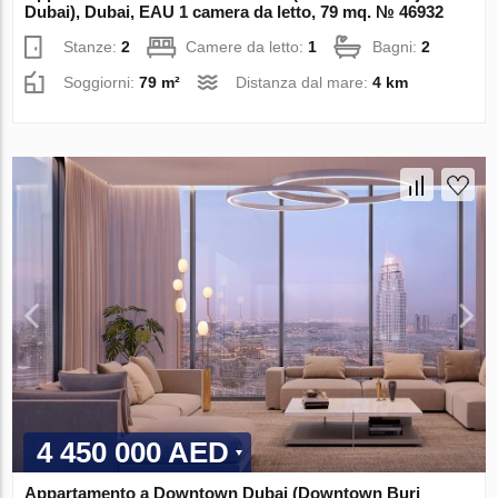
Dubai), Dubai, EAU 1 camera da letto, 79 mq. № 46932
Stanze:
2
Camere da letto:
1
Bagni:
2
Soggiorni:
79 m²
Distanza dal mare:
4 km
4 450 000 AED
Appartamento a Downtown Dubai (Downtown Burj