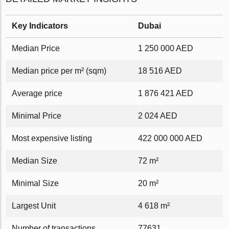
Key Indicators
Dubai
Median Price
1 250 000 AED
Median price per m² (sqm)
18 516 AED
Average price
1 876 421 AED
Minimal Price
2 024 AED
Most expensive listing
422 000 000 AED
Median Size
72 m²
Minimal Size
20 m²
Largest Unit
4 618 m²
Number of transactions
77631