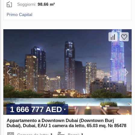
Soggiorni:
98.66 m²
Primo Capital
1 666 777 AED
Appartamento a Downtown Dubai (Downtown Burj
Dubai), Dubai, EAU 1 camera da letto, 65.03 mq. № 85478
Camere da letto:
1
Bagni:
1