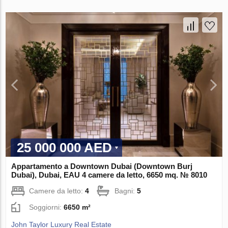
25 000 000 AED
Appartamento a Downtown Dubai (Downtown Burj
Dubai), Dubai, EAU 4 camere da letto, 6650 mq. № 8010
Camere da letto:
4
Bagni:
5
Soggiorni:
6650 m²
John Taylor Luxury Real Estate