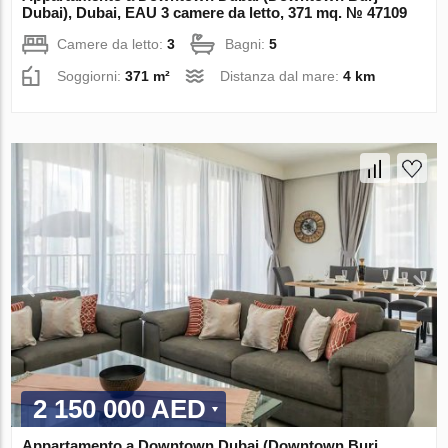
Dubai), Dubai, EAU 3 camere da letto, 371 mq. № 47109
Camere da letto:
3
Bagni:
5
Soggiorni:
371 m²
Distanza dal mare:
4 km
2 150 000 AED
Appartamento a Downtown Dubai (Downtown Burj