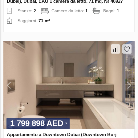
Dubai), Dubai, EAU 1 camera da letto, 71 mq. № 46927
Stanze:
2
Camere da letto:
1
Bagni:
1
Soggiorni:
71 m²
1 799 898 AED
Appartamento a Downtown Dubai (Downtown Burj