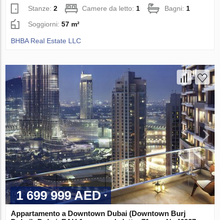
Stanze:
2
Camere da letto:
1
Bagni:
1
Soggiorni:
57 m²
BHBA Real Estate LLC
1 699 999 AED
Appartamento a Downtown Dubai (Downtown Burj