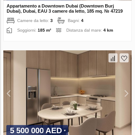
Appartamento a Downtown Dubai (Downtown Burj
Dubai), Dubai, EAU 3 camere da letto, 185 mq. № 47219
Camere da letto:
3
Bagni:
4
Soggiorni:
185 m²
Distanza dal mare:
4 km
5 500 000 AED