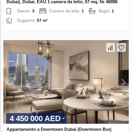
Dubai), Dubai, EAU 1 camera da letto, 57 mq. № 46886
Stanze:
3
Camere da letto:
1
Bagni:
1
Soggiorni:
57 m²
4 450 000 AED
Appartamento a Downtown Dubai (Downtown Burj