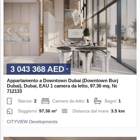
3 043 368 AED
Appartamento a Downtown Dubai (Downtown Burj
Dubai), Dubai, EAU 1 camera da letto, 97.36 mq. №
712133
Stanze:
2
Camere da letto:
1
Bagni:
1
Soggiorni:
97.36 m²
Distanza dal mare:
3.5 km
CITYVIEW Developments