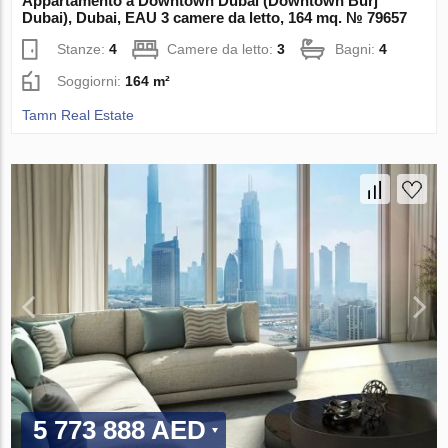
Appartamento a Downtown Dubai (Downtown Burj
Dubai), Dubai, EAU 3 camere da letto, 164 mq. № 79657
Stanze:
4
Camere da letto:
3
Bagni:
4
Soggiorni:
164 m²
Tamn Real Estate
5 773 888 AED