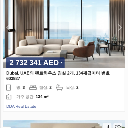
2 732 341 AED
Dubai, UAE의 펜트하우스 침실 2개, 134제곱미터 번호
603927
방:
3
침실:
2
욕실:
2
거주 공간:
134 m²
DDA Real Estate