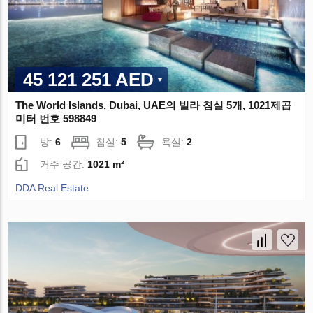
45 121 251 AED
The World Islands, Dubai, UAE의 빌라 침실 5개, 1021제곱
미터 번호 598849
방:
6
침실:
5
욕실:
2
거주 공간:
1021 m²
DDA Real Estate