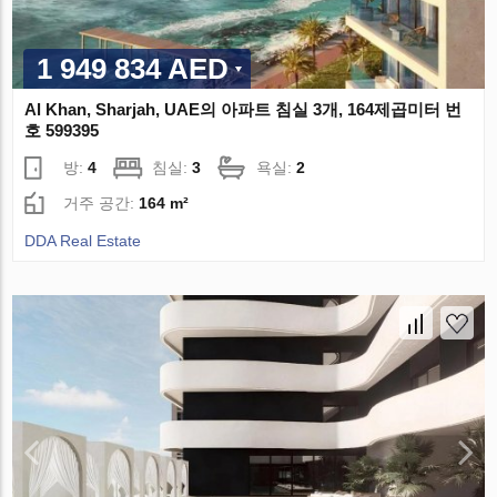
1 949 834 AED
Al Khan, Sharjah, UAE의 아파트 침실 3개, 164제곱미터 번
호 599395
방:
4
침실:
3
욕실:
2
거주 공간:
164 m²
DDA Real Estate