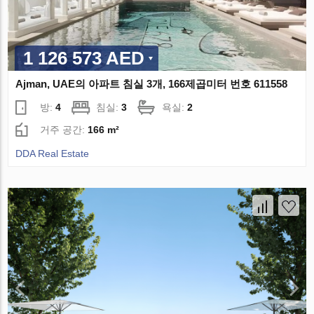
1 126 573 AED
Ajman, UAE의 아파트 침실 3개, 166제곱미터 번호 611558
방:
4
침실:
3
욕실:
2
거주 공간:
166 m²
DDA Real Estate