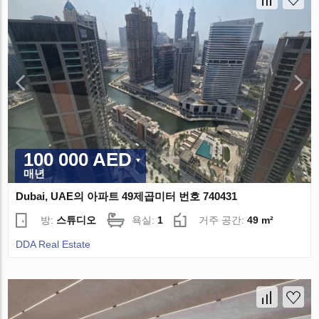
100 000 AED
매년
Dubai, UAE의 아파트 49제곱미터 번호 740431
방:
스튜디오
욕실:
1
거주 공간:
49 m²
DDA Real Estate