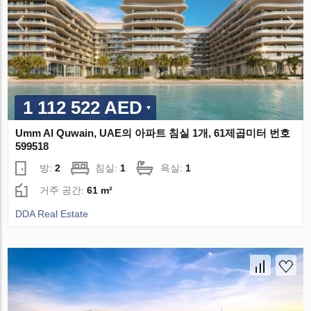
1 112 522 AED
Umm Al Quwain, UAE의 아파트 침실 1개, 61제곱미터 번호
599518
방:
2
침실:
1
욕실:
1
거주 공간:
61 m²
DDA Real Estate