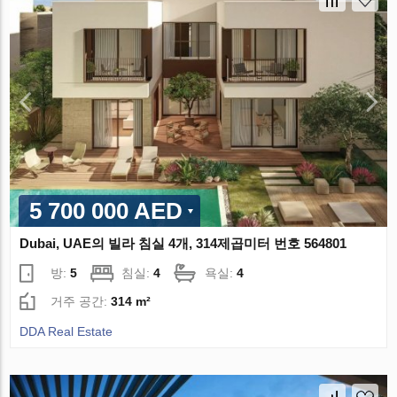
5 700 000 AED
Dubai, UAE의 빌라 침실 4개, 314제곱미터 번호 564801
방:
5
침실:
4
욕실:
4
거주 공간:
314 m²
DDA Real Estate