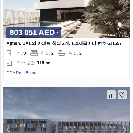
803 051 AED
Ajman, UAE의 아파트 침실 2개, 119제곱미터 번호 611557
방:
3
침실:
2
욕실:
2
거주 공간:
119 m²
DDA Real Estate