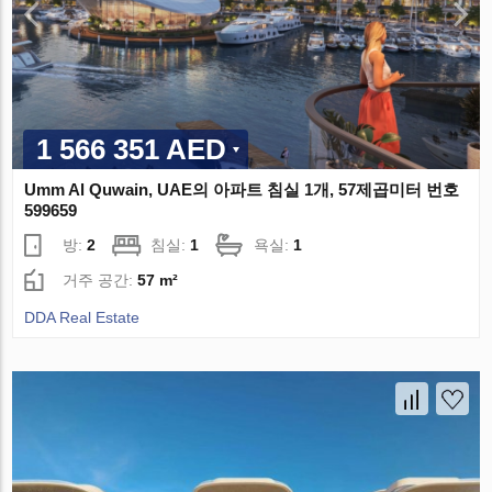
1 566 351 AED
Umm Al Quwain, UAE의 아파트 침실 1개, 57제곱미터 번호
599659
방:
2
침실:
1
욕실:
1
거주 공간:
57 m²
DDA Real Estate