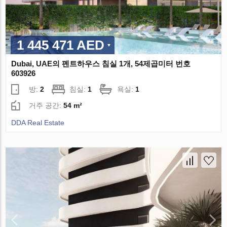
1 445 471 AED
Dubai, UAE의 펜트하우스 침실 1개, 54제곱미터 번호
603926
방:
2
침실:
1
욕실:
1
거주 공간:
54 m²
DDA Real Estate