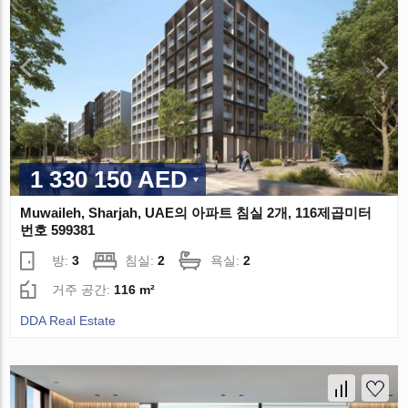
1 330 150 AED
Muwaileh, Sharjah, UAE의 아파트 침실 2개, 116제곱미터
번호 599381
방:
3
침실:
2
욕실:
2
거주 공간:
116 m²
DDA Real Estate