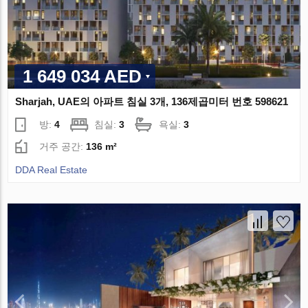
1 649 034 AED
Sharjah, UAE의 아파트 침실 3개, 136제곱미터 번호 598621
방:
4
침실:
3
욕실:
3
거주 공간:
136 m²
DDA Real Estate