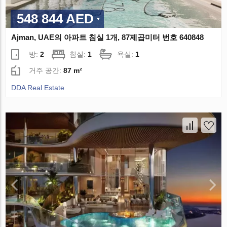
548 844 AED
Ajman, UAE의 아파트 침실 1개, 87제곱미터 번호 640848
방:
2
침실:
1
욕실:
1
거주 공간:
87 m²
DDA Real Estate