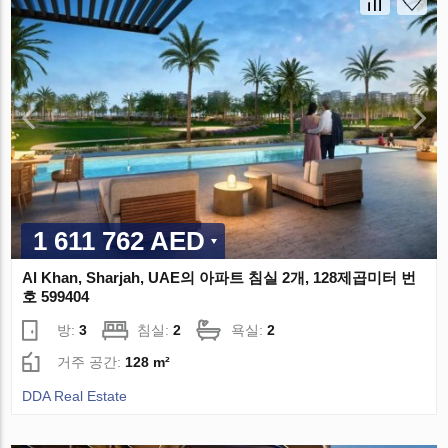
1 611 762 AED
Al Khan, Sharjah, UAE의 아파트 침실 2개, 128제곱미터 번
호 599404
방:
3
침실:
2
욕실:
2
거주 공간:
128 m²
DDA Real Estate