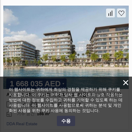
×
1 668 035 AED
이 웹사이트는 귀하에게 최상의 경험을 제공하기 위해 쿠키를
Ajman, UAE의 아파트 침실 3개, 186제곱미터 번호 600987
사용합니다. 이 쿠키는 귀하가 당사 웹 사이트와 상호 작용하는
방법에 대한 정보를 수집하고 귀하를 기억할 수 있도록 하는 데
방:
4
침실:
3
욕실:
3
사용됩니다. 이 웹사이트를 사용함으로써 귀하는 분석 및 개인
화된 사용을 위한 쿠키 사용에 동의하는 것입니다.
거주 공간:
186 m²
수용
DDA Real Estate