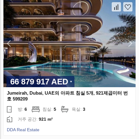
66 879 917 AED
Jumeirah, Dubai, UAE의 아파트 침실 5개, 921제곱미터 번
호 599209
방:
6
침실:
5
욕실:
3
거주 공간:
921 m²
DDA Real Estate