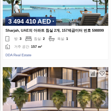
3 494 410 AED
Sharjah, UAE의 아파트 침실 2개, 157제곱미터 번호 598899
방:
3
침실:
2
욕실:
1
거주 공간:
157 m²
DDA Real Estate